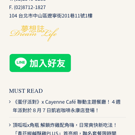
F. (02)8712-1827
104 台北市中山區遼寧街201巷11號1樓
MUST READ
《蛋仔派對》x Cayenne Café 聯動主題餐廳！４週
年派對於８月７日凱岩咖啡永康店登場！
頂呱呱x角瓶 解鎖炸雞配角嗨，日常爽快新吃法！
「青花椒鹹酥雞PLUS」首亮相，聯名套餐限時開