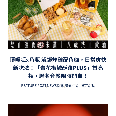
頂呱呱x角瓶 解鎖炸雞配角嗨，日常爽快
新吃法！「青花椒鹹酥雞PLUS」首亮
相，聯名套餐限時開賣！
FEATURE POST
,
NEWS新訊
,
美食生活
,
限定活動