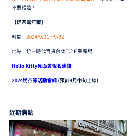
不要錯過！
【奶茶嘉年華】
時間∣
2024/9/21—9/22
地點∣統一時代百貨台北店2Ｆ夢廣場
Hello Kitty
見面會報名連結
2024
奶茶節活動官網
(預計9月中旬上線)
近期焦點