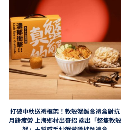
打破中秋送禮框架！軟殼蟹鹹食禮盒對抗
月餅疲勞 上海鄉村出奇招 端出「整隻軟殼
蟹」＋質感手炒蟹黃醬拌麵禮盒