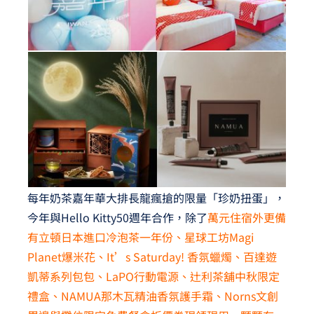
每年奶茶嘉年華大排長龍瘋搶的限量「珍奶扭蛋」，
今年與Hello Kitty50週年合作，除了
萬元住宿外更備
有立頓日本進口冷泡茶一年份、星球工坊Magi
Planet爆米花、It’s Saturday! 香氛蠟燭、百達遊
凱蒂系列包包、LaPO行動電源、辻利茶舖中秋限定
禮盒、NAMUA那木瓦精油香氛護手霜、Norns文創