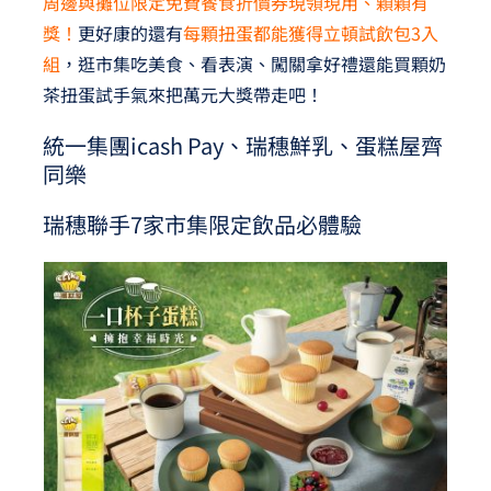
周邊與攤位限定免費餐食折價券現領現用、顆顆有
獎！
更好康的還有
每顆扭蛋都能獲得立頓試飲包3入
組
，逛市集吃美食、看表演、闖關拿好禮還能買顆奶
茶扭蛋試手氣來把萬元大獎帶走吧！
統一集團icash Pay、瑞穗鮮乳、蛋糕屋齊
同樂
瑞穗聯手7家市集限定飲品必體驗