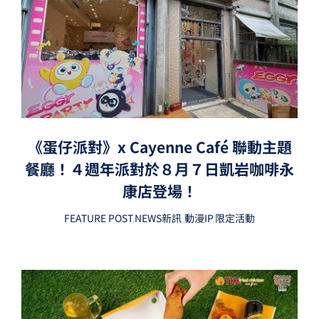
《蛋仔派對》x Cayenne Café 聯動主題
餐廳！４週年派對於８月７日凱岩咖啡永
康店登場！
FEATURE POST
,
NEWS新訊
,
動漫IP
,
限定活動