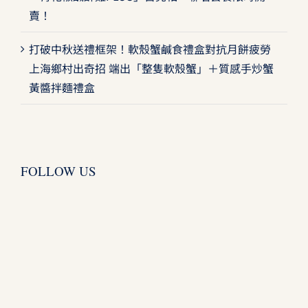
賣！
打破中秋送禮框架！軟殼蟹鹹食禮盒對抗月餅疲勞
上海鄉村出奇招 端出「整隻軟殼蟹」＋質感手炒蟹
黃醬拌麵禮盒
FOLLOW US