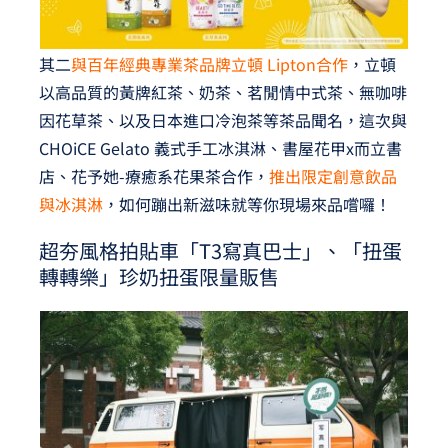
其二
與百年經典專業茶品牌立頓 Lipton合作
，立頓
以高品質的黃牌紅茶、奶茶、茗閒情中式茶、無咖啡
因花草茶、以及日本進口冷泡茶等茶品聞名，這次與
CHOiCE Gelato 義式手工冰淇淋、書屋花甲x而立書
店、花予她-療癒系花果茶合作，
推出限定創意飲品
與冰淇淋
，如何蹦出新滋味就等你現場來品嚐囉！
超夯風格拍貼車「T3寫真巴士」、「扭蛋
轉轉樂」珍奶扭蛋限量販售