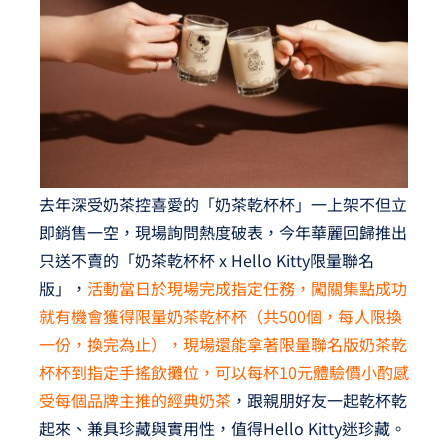
去年深受奶茶控喜愛的「奶茶乾杯杯」一上架不但立
即銷售一空，現場詢問熱度破表，今年華麗回歸推出
只送不賣的「奶茶乾杯杯 x Hello Kitty限量聯名
版」，
活動當日於現場完成指定任務，闖關集點成功
就有機會獲得限量奶茶乾杯杯（共500個，每人限換
一份，換完為止），現場還能拿著限量聯名版奶茶乾
杯杯到指定手搖飲攤位，可以每杯10元體驗價小酌感
受每個品牌主推的經典奶茶
，跟親朋好友一起乾杯乾
起來、兼具珍藏與實用性，值得Hello Kitty迷珍藏。