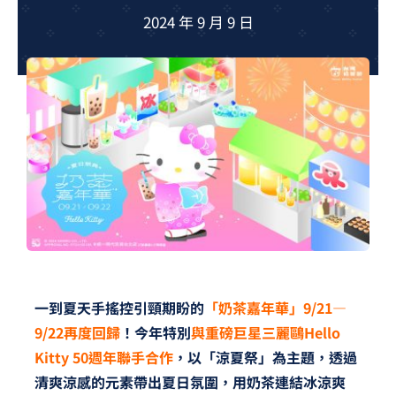
夢想TV
2024 年 9 月 9 日
GCU大賽
夢想購物
一到夏天手搖控引頸期盼的
「奶茶嘉年華」9/21—
9/22再度回歸
！今年特別
與重磅巨星三麗鷗Hello
Kitty 50週年聯手合作
，以「涼夏祭」為主題，透過
清爽涼感的元素帶出夏日氛圍，用奶茶連結冰涼爽