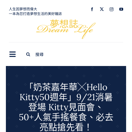
Skip
人生因夢想而偉大
一本為您打造夢想生活的美好雜誌
to
content
Search
Toggle
for:
Navigation
最新訊息
生活美學
「奶茶嘉年華╳Hello
Kitty50週年」9/21消暑
室內設計
登場 Kitty見面會、
購屋指南
50+人氣手搖餐食、必去
夢想旅遊
亮點搶先看！