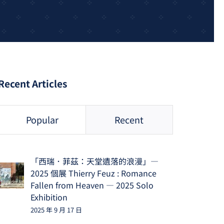
Recent Articles
Popular
Recent
「西瑞．菲茲：天堂遺落的浪漫」—
2025 個展 Thierry Feuz : Romance
Fallen from Heaven — 2025 Solo
Exhibition
2025 年 9 月 17 日