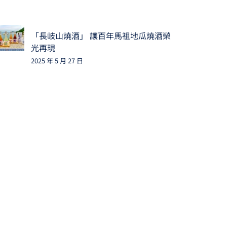
「長岐山燒酒」 讓百年馬祖地瓜燒酒榮
光再現
2025 年 5 月 27 日