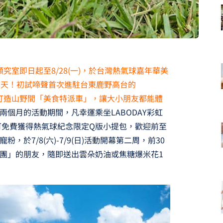
日顏究室即日起至8/28(一)，於台灣熱氣球嘉年華美
夏天！初試啼聲首次進駐台東鹿野高台的
」打造山野間「美食特派車」，讓大小朋友都能體
兩個月的活動期間，凡幸運乘坐LABODAY彩虹
可免費獲得熱氣球紀念限定Q版小提包，歡迎前至
於7/8(六)-7/9(日)活動開幕第二周，前30
團」的朋友，隨即送出雲朵奶油或焦糖爆米花1