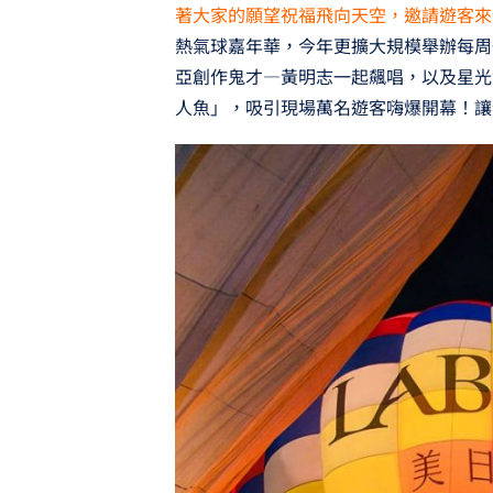
著大家的願望祝福飛向天空，邀請遊客來
熱氣球嘉年華，今年更擴大規模舉辦每周
亞創作鬼才—黃明志一起飆唱，以及星光
人魚」，吸引現場萬名遊客嗨爆開幕！讓