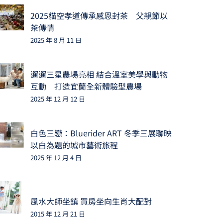
2025貓空孝道傳承感恩封茶 父親節以
茶傳情
2025 年 8 月 11 日
遛遛三星農場亮相 結合溫室美學與動物
互動 打造宜蘭全新體驗型農場
2025 年 12 月 12 日
白色三戀：Bluerider ART 冬季三展聯映
以白為題的城市藝術旅程
2025 年 12 月 4 日
風水大師坐鎮 買房坐向生肖大配對
2015 年 12 月 21 日