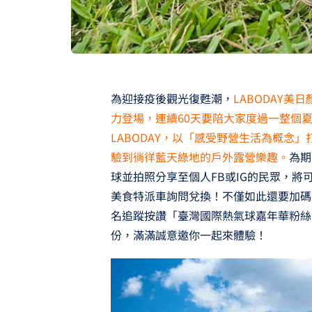
為迎接疫後觀光復甦潮，
LABODAY美
力登場，連續60天要陪大家度過一整個
LABODAY，以「感受野營生活為概念
驗到徜徉藍天綠地的戶外露營樂趣。
為期
球並拍照分享至個人FB或IG的民眾，將
美食特派車詢問兌換！不僅如此還要加碼寵粉，
名追蹤按讚「臺灣國際熱氣球嘉年華粉絲
份，滿滿誠意邀你一起來體驗！