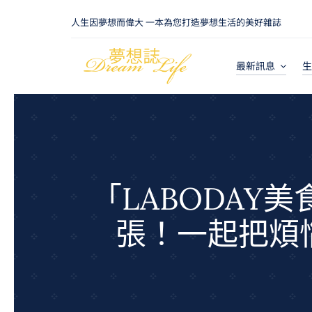
Skip
人生因夢想而偉大 一本為您打造夢想生活的美好雜誌
to
content
最新訊息
生
「LABODA
張！一起把煩