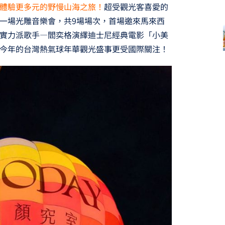
體驗更多元的野慢山海之旅！
超受觀光客喜愛的
一場光雕音樂會，共9場場次，首場邀來馬來西
實力派歌手—閻奕格演繹迪士尼經典電影「小美
今年的台灣熱氣球年華觀光盛事更受國際關注！