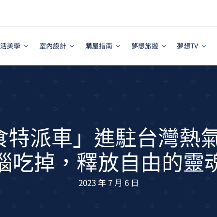
活美學
室內設計
購屋指南
夢想旅遊
夢想TV
Y美食特派車」進駐台灣熱
惱吃掉，釋放自由的靈
2023 年 7 月 6 日