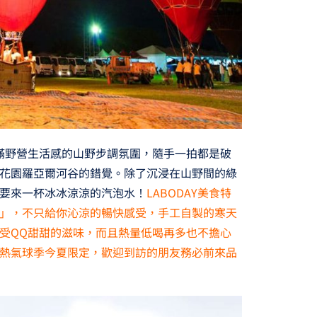
充滿野營生活感的山野步調氛圍，隨手一拍都是破
花園羅亞爾河谷的錯覺。除了沉浸在山野間的綠
要來一杯冰冰涼涼的汽泡水！
LABODAY美食特
」，不只給你沁涼的暢快感受，手工自製的寒天
受QQ甜甜的滋味，而且熱量低喝再多也不擔心
熱氣球季今夏限定，歡迎到訪的朋友務必前來品