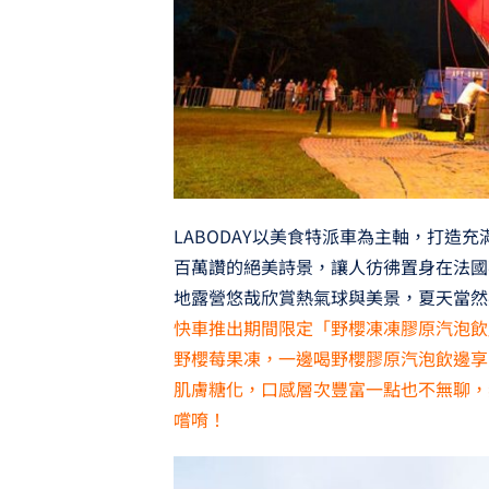
LABODAY以美食特派車為主軸，打造
百萬讚的絕美詩景，讓人彷彿置身在法國
地露營悠哉欣賞熱氣球與美景，夏天當然
快車推出期間限定「野櫻凍凍膠原汽泡飲
野櫻莓果凍，一邊喝野櫻膠原汽泡飲邊享
肌膚糖化，口感層次豐富一點也不無聊，
嚐唷！