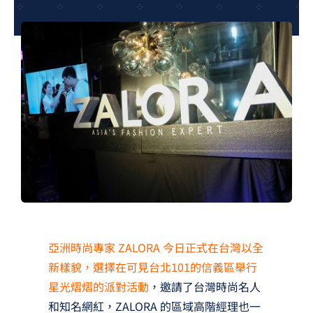
夢想TV
GCU大賽
夢想購物
亞洲時尚專家 ZALORA 今日正式在台灣以全
新樣貌，選擇在可見台北101的信義區舉行
星光熠熠的派對活動
，邀請了台灣時尚名人
和知名網紅，ZALORA 的區域高階經理也一