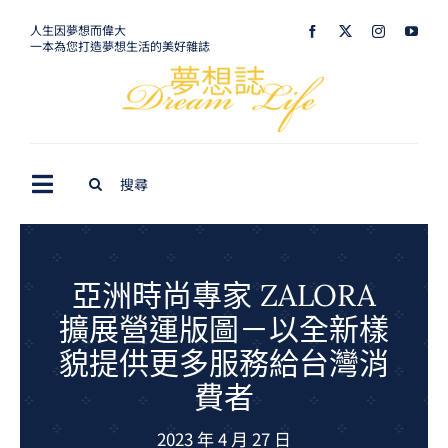
Skip
人生因夢想而偉大
一本為您打造夢想生活的美好雜誌
to
content
Search
Toggle
for:
Navigation
最新訊息
生活美學
亞洲時尚專家 ZALORA
擴展營運版圖－以全新樣
室內設計
貌提供更多服務給台灣消
購屋指南
費者
夢想旅遊
2023 年 4 月 27 日