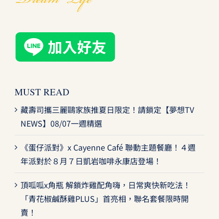
MUST READ
藏壽司攜三麗鷗家族推夏日限定！請鎖定【夢想TV
NEWS】08/07一週精選
《蛋仔派對》x Cayenne Café 聯動主題餐廳！４週
年派對於８月７日凱岩咖啡永康店登場！
頂呱呱x角瓶 解鎖炸雞配角嗨，日常爽快新吃法！
「青花椒鹹酥雞PLUS」首亮相，聯名套餐限時開
賣！