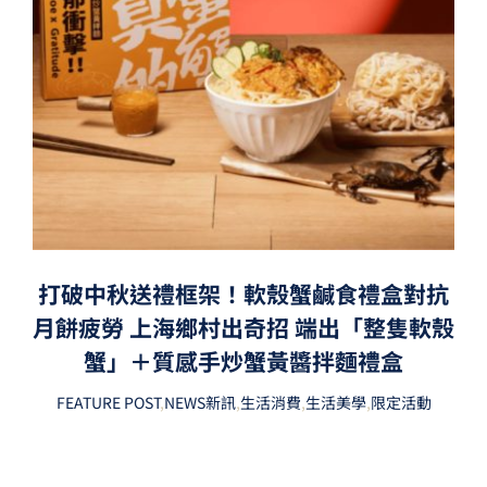
打破中秋送禮框架！軟殼蟹鹹食禮盒對抗
月餅疲勞 上海鄉村出奇招 端出「整隻軟殼
蟹」＋質感手炒蟹黃醬拌麵禮盒
FEATURE POST
,
NEWS新訊
,
生活消費
,
生活美學
,
限定活動