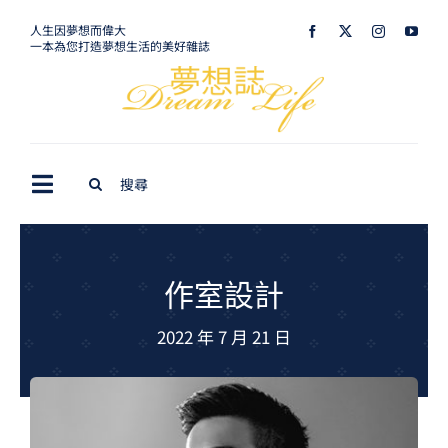
Skip
人生因夢想而偉大
一本為您打造夢想生活的美好雜誌
to
content
Search
Toggle
for:
Navigation
最新訊息
生活美學
作室設計
室內設計
2022 年 7 月 21 日
購屋指南
夢想旅遊