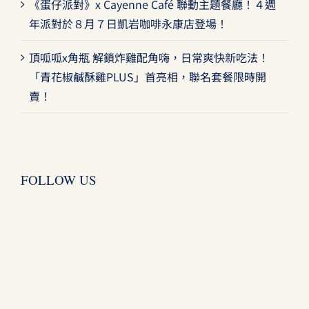
《蛋仔派對》x Cayenne Café 聯動主題餐廳！４週
年派對於８月７日凱岩咖啡永康店登場！
頂呱呱x角瓶 解鎖炸雞配角嗨，日常爽快新吃法！
「青花椒鹹酥雞PLUS」首亮相，聯名套餐限時開
賣！
FOLLOW US