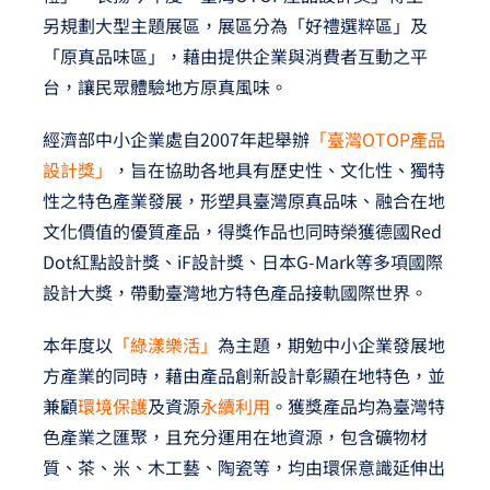
另規劃大型主題展區，展區分為「好禮選粹區」及
「原真品味區」，藉由提供企業與消費者互動之平
台，讓民眾體驗地方原真風味。
經濟部中小企業處自2007年起舉辦
「臺灣OTOP產品
設計獎」
，旨在協助各地具有歷史性、文化性、獨特
性之特色產業發展，形塑具臺灣原真品味、融合在地
文化價值的優質產品，得獎作品也同時榮獲德國Red
Dot紅點設計獎、iF設計獎、日本G-Mark等多項國際
設計大獎，帶動臺灣地方特色產品接軌國際世界。
本年度以
「綠漾樂活」
為主題，期勉中小企業發展地
方產業的同時，藉由產品創新設計彰顯在地特色，並
兼顧
環境保護
及資源
永續利用
。獲獎產品均為臺灣特
色產業之匯聚，且充分運用在地資源，包含礦物材
質、茶、米、木工藝、陶瓷等，均由環保意識延伸出