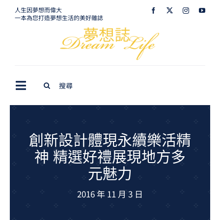
Skip
人生因夢想而偉大
一本為您打造夢想生活的美好雜誌
to
content
Search
Toggle
for:
Navigation
最新訊息
生活美學
創新設計體現永續樂活精
神 精選好禮展現地方多
室內設計
元魅力
購屋指南
2016 年 11 月 3 日
夢想旅遊