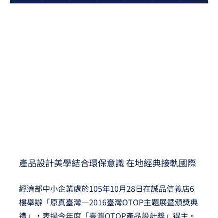
夢想TV
GCU大賽
夢想購物
產品設計美學結合環保意識 在地經典接軌國際
經濟部中小企業處於105年10月28日在誠品信義店6
樓舉辦「原真臺灣—2016臺灣OTOP主題展暨頒獎典
禮」，表揚今年度「臺灣OTOP產品設計獎」得主。