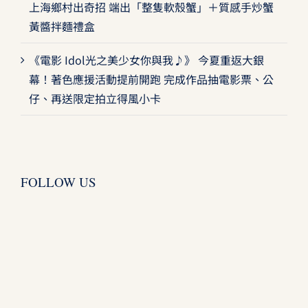
上海鄉村出奇招 端出「整隻軟殼蟹」＋質感手炒蟹
黃醬拌麵禮盒
《電影 Idol光之美少女你與我♪》 今夏重返大銀
幕！著色應援活動提前開跑 完成作品抽電影票、公
仔、再送限定拍立得風小卡
FOLLOW US