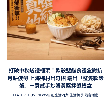
打破中秋送禮框架！軟殼蟹鹹食禮盒對抗
月餅疲勞 上海鄉村出奇招 端出「整隻軟殼
蟹」＋質感手炒蟹黃醬拌麵禮盒
FEATURE POST
,
NEWS新訊
,
生活消費
,
生活美學
,
限定活動