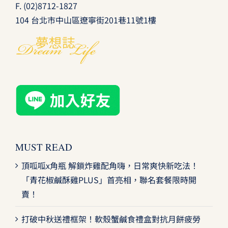
F. (02)8712-1827
104 台北市中山區遼寧街201巷11號1樓
MUST READ
頂呱呱x角瓶 解鎖炸雞配角嗨，日常爽快新吃法！
「青花椒鹹酥雞PLUS」首亮相，聯名套餐限時開
賣！
打破中秋送禮框架！軟殼蟹鹹食禮盒對抗月餅疲勞