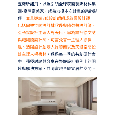
臺灣昕諾飛，以及引領全球表面裝飾材料集
團-臺灣富美家，成為力挺本次計畫的樂齡夥
伴
，並且邀請8位設計師組成啟扉設計師，
包括爾聲空間設計林欣璇與陳榮聲設計師、
亞卡默設計主理人周天民、思為設計徐文芝
與施翔騰設計師、可言殳言十主理人徐偉
泓、造陽設計創辦人許碧蘭以及天涵空間設
計主理人楊書林
，透過每一季的共創研討會
中，積極討論與分享在樂齡設計案例上的困
境與解決方案，共同實現全齡宜居的空間。