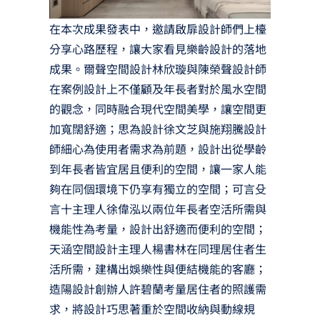
在本次成果發表中，邀請啟扉設計師們上檯
分享心路歷程，讓大家看見樂齡設計的落地
成果。爾聲空間設計林欣璇與陳榮聲設計師
在案例設計上不僅顧及年長者對於風水空間
的觀念，同時融合現代空間美學，讓空間更
加寬闊舒適；思為設計徐文芝與施翔騰設計
師細心為使用者需求為前題，設計出從學齡
到年長者皆宜居且便利的空間，讓一家人能
夠在同個環境下仍享有獨立的空間；可言殳
言十主理人徐偉泓以兩位年長者空活所需與
機能性為考量，設計出舒適而便利的空間；
天涵空間設計主理人楊書林在同理居住者生
活所需，建構出娛樂性與便結機能的客廳；
造陽設計創辦人許碧蘭考量居住者的照護需
求，將設計巧思著重於空間收納與動線規