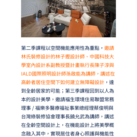
第二季課程以空間機能應用性為重點，
邀請
林氏裝修設計的林子鏗設計師、中國科技大
學室內設計系副教授暨計畫執行長陳子淳與
IALD國際照明設計師孫啟能為講師，講述在
高齡者居住空間下如何建立無障礙設計
，達
到全齡居家的可能；第三季課程回到以人為
本的設計美學，邀請福生環境住易聯盟常務
理事 / 福樂多醫療福祉事業總經理蔡俊明與
台灣綠裝修協會理事長饒允武為講師，講述
在全齡空間設計上，在機能設計上將美學概
念融入其中，實現居住者身心照護與機能性