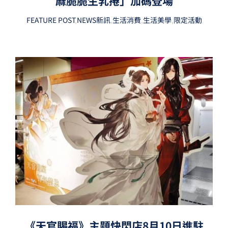
麻脆脆生乳捲」加碼登場
FEATURE POST
,
NEWS新訊
,
生活消費
,
生活美學
,
限定活動
《天官賜福》主題快閃店8月10日進駐