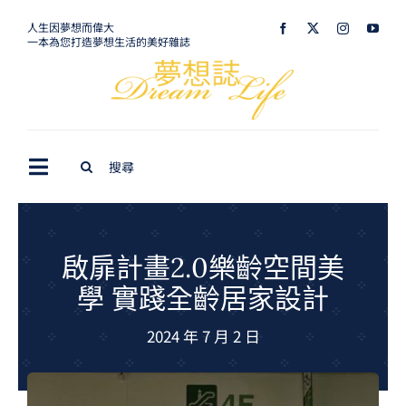
Skip
人生因夢想而偉大
一本為您打造夢想生活的美好雜誌
to
content
Search
Toggle
for:
Navigation
最新訊息
生活美學
啟扉計畫2.0樂齡空間美
學 實踐全齡居家設計
室內設計
2024 年 7 月 2 日
購屋指南
夢想旅遊