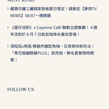
藏壽司攜三麗鷗家族推夏日限定！請鎖定【夢想TV
NEWS】08/07一週精選
《蛋仔派對》x Cayenne Café 聯動主題餐廳！４週
年派對於８月７日凱岩咖啡永康店登場！
頂呱呱x角瓶 解鎖炸雞配角嗨，日常爽快新吃法！
「青花椒鹹酥雞PLUS」首亮相，聯名套餐限時開
賣！
FOLLOW US