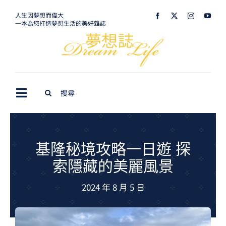
Skip
人生因夢想而偉大
一本為您打造夢想生活的美好雜誌
to
content
Search
Toggle
for:
Navigation
最新訊息
生活美學
基隆秘境攻略一日遊 探
索隱藏的美麗風景
室內設計
2024 年 8 月 5 日
購屋指南
夢想旅遊