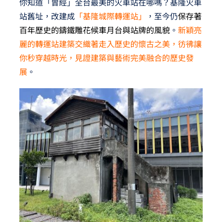
你知道「曾經」全台最美的火車站在哪嗎？基隆火車
站舊址，改建成
「基隆城際轉運站」
，至今仍
保存著
百年歷史的鑄鐵雕花候車月台與站牌的風貌
。
新穎亮
麗的轉運站建築交織著走入歷史的懷古之美，彷彿讓
你秒穿越時光，見證建築與藝術完美融合的歷史發
展
。