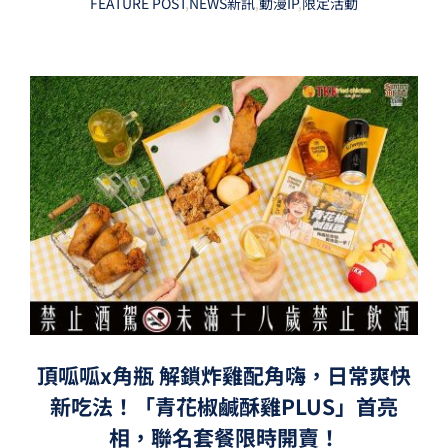
FEATURE POST
,
NEWS新訊
,
動漫IP
,
限定活動
頂呱呱x角瓶 解鎖炸雞配角嗨，日常爽快
新吃法！「青花椒鹹酥雞PLUS」首亮
相，聯名套餐限時開賣！