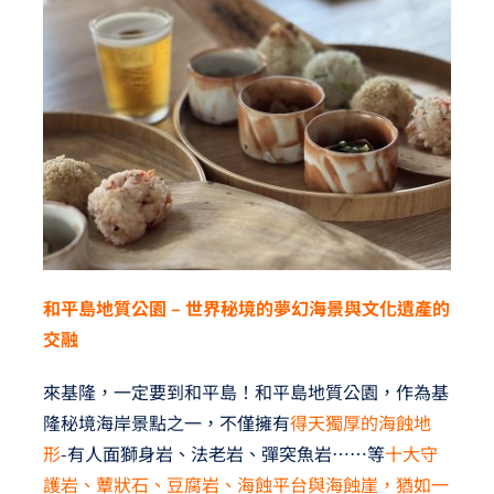
和平島地質公園 – 世界秘境的夢幻海景與文化遺產的
交融
來基隆，一定要到和平島！和平島地質公園，作為基
隆秘境海岸景點之一，不僅擁有
得天獨厚的海蝕地
形
-有人面獅身岩、法老岩、彈突魚岩⋯⋯等
十大守
護岩、蕈狀石、豆腐岩、海蝕平台與海蝕崖，猶如一