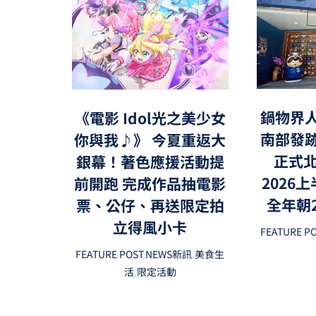
鍋物界
《電影 Idol光之美少女
南部發
你與我♪》 今夏重返大
正式北
銀幕！著色應援活動提
2026
前開跑 完成作品抽電影
全年朝
票、公仔、再送限定拍
立得風小卡
FEATURE P
FEATURE POST
,
NEWS新訊
,
美食生
活
,
限定活動