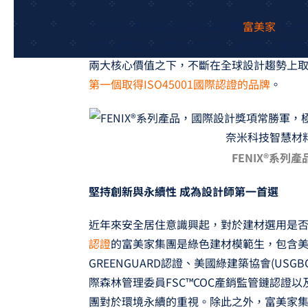
全球室內表面裝飾材料領導品牌
富美家
(Fo
經營深耕至今已屆39個年頭，目前為台灣美
兩大核心價值之下，不斷在全球設計趨勢上
第一個取得ISO45001國際認證的品牌
。
FENIX®系列產
堅持創新與永續性 成為設計師第一首選
近年來安全居住意識興起，對於建材選用是
認證
的富美家集團是綠色建材模範生，包含美
GREENGUARD認證、美國綠建築協會(US
際森林管理委員FSC™COC產銷監管鏈認證以及
團對於環境永續的重視。除此之外，富美家