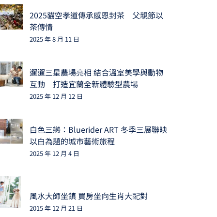
2025貓空孝道傳承感恩封茶 父親節以
茶傳情
2025 年 8 月 11 日
遛遛三星農場亮相 結合溫室美學與動物
互動 打造宜蘭全新體驗型農場
2025 年 12 月 12 日
白色三戀：Bluerider ART 冬季三展聯映
以白為題的城市藝術旅程
2025 年 12 月 4 日
風水大師坐鎮 買房坐向生肖大配對
2015 年 12 月 21 日