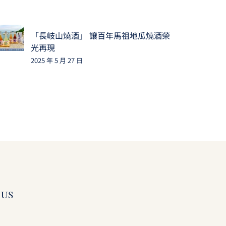
「長岐山燒酒」 讓百年馬祖地瓜燒酒榮
光再現
2025 年 5 月 27 日
 US