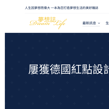
Skip
人生因夢想而偉大 一本為您打造夢想生活的美好雜誌
to
content
最新訊息
生
屢獲德國紅點設