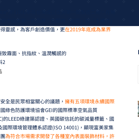
rmica®)於1981年在台灣成立亞洲第一間製造工廠，在地
耐板市佔率第一的品牌。在堅持「創新」與「永續性」
取得靈感，為客戶創造價值，更
在2019年底成為業界
品
否安全是民眾相當關心的議題，
擁有五項環境永續國際
國綠色防護環境協會GEI的國際標準空氣品質
GBC)的LEED綠建築認證、英國碳信託的碳減量標籤、國
國際環境管理體系認證(ISO 14001)，顯現富美家集
集團
為符合市場需求開發了各種室內表面裝飾材料，許