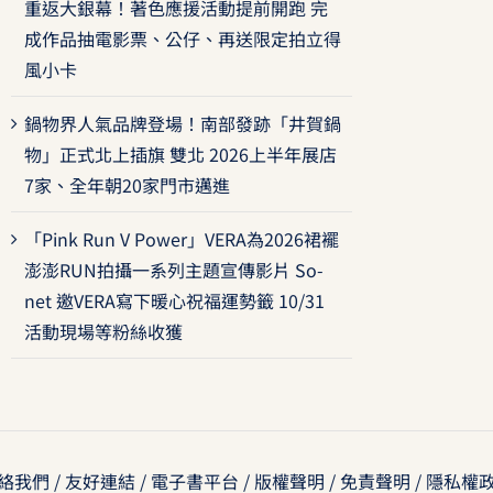
重返大銀幕！著色應援活動提前開跑 完
成作品抽電影票、公仔、再送限定拍立得
風小卡
鍋物界人氣品牌登場！南部發跡「井賀鍋
物」正式北上插旗 雙北 2026上半年展店
7家、全年朝20家門市邁進
「Pink Run V Power」VERA為2026裙襬
澎澎RUN拍攝一系列主題宣傳影片 So-
net 邀VERA寫下暖心祝福運勢籤 10/31
活動現場等粉絲收獲
絡我們
/
友好連結
/
電子書平台
/
版權聲明
/
免責聲明
/
隱私權