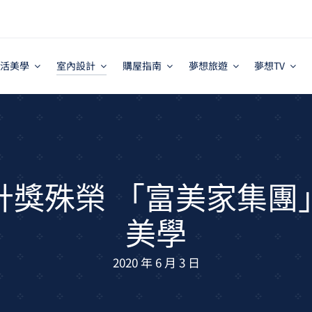
活美學
室內設計
購屋指南
夢想旅遊
夢想TV
計獎殊榮 「富美家集團
美學
2020 年 6 月 3 日