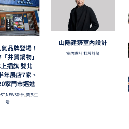
山隱建築室內設計
人氣品牌登場！
室內設計
,
找設計師
跡「井賀鍋物」
上插旗 雙北
上半年展店7家、
20家門市邁進
OST
,
NEWS新訊
,
美食生
活