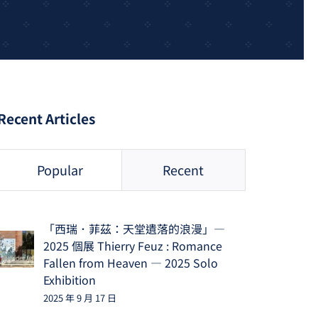
Recent Articles
Popular
Recent
「西瑞．菲茲：天堂遺落的浪漫」—
2025 個展 Thierry Feuz : Romance
Fallen from Heaven — 2025 Solo
Exhibition
2025 年 9 月 17 日