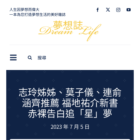
Skip
人生因夢想而偉大
一本為您打造夢想生活的美好雜誌
to
content
Search
Toggle
for:
Navigation
最新訊息
生活美學
志玲姊姊、莫子儀、連俞
涵齊推薦 福地祐介新書
室內設計
赤裸告白追「星」夢
購屋指南
2023 年 7 月 5 日
夢想旅遊