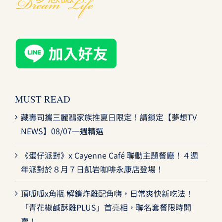
MUST READ
藏壽司攜三麗鷗家族推夏日限定！請鎖定【夢想TV
NEWS】08/07一週精選
《蛋仔派對》x Cayenne Café 聯動主題餐廳！４週
年派對於８月７日凱岩咖啡永康店登場！
頂呱呱x角瓶 解鎖炸雞配角嗨，日常爽快新吃法！
「青花椒鹹酥雞PLUS」首亮相，聯名套餐限時開
賣！