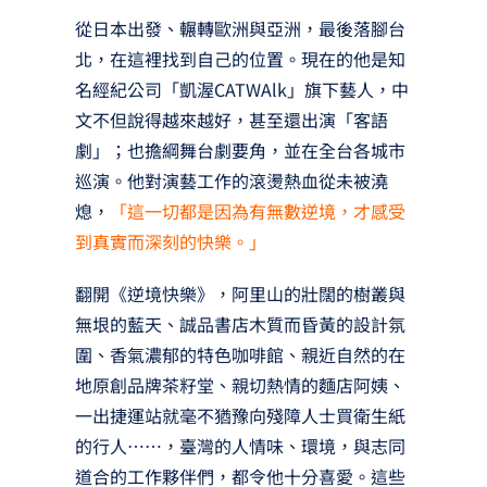
從日本出發、輾轉歐洲與亞洲，最後落腳台
北，在這裡找到自己的位置。現在的他是知
名經紀公司「凱渥CATWAlk」旗下藝人，中
文不但說得越來越好，甚至還出演「客語
劇」；也擔綱舞台劇要角，並在全台各城市
巡演。他對演藝工作的滾燙熱血從未被澆
熄，
「這一切都是因為有無數逆境，才感受
到真實而深刻的快樂。」
翻開《逆境快樂》，阿里山的壯闊的樹叢與
無垠的藍天、誠品書店木質而昏黃的設計氛
圍、香氣濃郁的特色咖啡館、親近自然的在
地原創品牌茶籽堂、親切熱情的麵店阿姨、
一出捷運站就毫不猶豫向殘障人士買衛生紙
的行人……，臺灣的人情味、環境，與志同
道合的工作夥伴們，都令他十分喜愛。這些