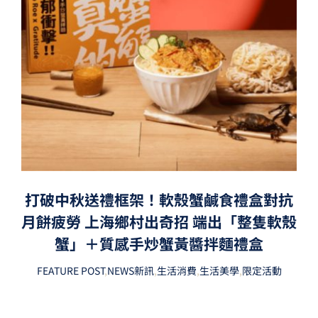
打破中秋送禮框架！軟殼蟹鹹食禮盒對抗
月餅疲勞 上海鄉村出奇招 端出「整隻軟殼
蟹」＋質感手炒蟹黃醬拌麵禮盒
FEATURE POST
,
NEWS新訊
,
生活消費
,
生活美學
,
限定活動