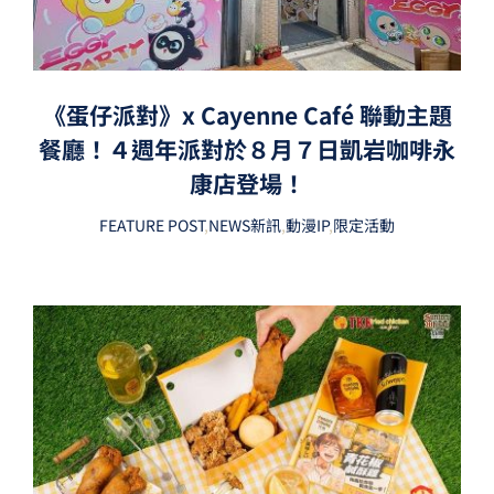
《蛋仔派對》x Cayenne Café 聯動主題
餐廳！４週年派對於８月７日凱岩咖啡永
康店登場！
FEATURE POST
,
NEWS新訊
,
動漫IP
,
限定活動