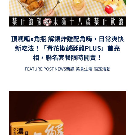
頂呱呱x角瓶 解鎖炸雞配角嗨，日常爽快
新吃法！「青花椒鹹酥雞PLUS」首亮
相，聯名套餐限時開賣！
FEATURE POST
,
NEWS新訊
,
美食生活
,
限定活動