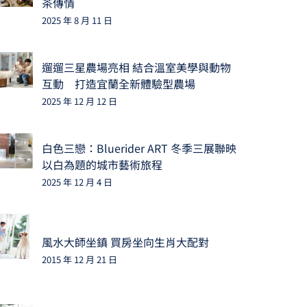
茶傳情
2025 年 8 月 11 日
遛遛三星農場亮相 結合溫室美學與動物
互動 打造宜蘭全新體驗型農場
2025 年 12 月 12 日
白色三戀：Bluerider ART 冬季三展聯映
以白為題的城市藝術旅程
2025 年 12 月 4 日
風水大師坐鎮 買房坐向生肖大配對
2015 年 12 月 21 日