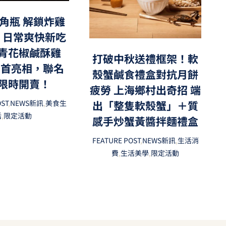
角瓶 解鎖炸雞
，日常爽快新吃
青花椒鹹酥雞
打破中秋送禮框架！軟
」首亮相，聯名
殼蟹鹹食禮盒對抗月餅
限時開賣！
疲勞 上海鄉村出奇招 端
出「整隻軟殼蟹」＋質
OST
,
NEWS新訊
,
美食生
活
,
限定活動
感手炒蟹黃醬拌麵禮盒
FEATURE POST
,
NEWS新訊
,
生活消
費
,
生活美學
,
限定活動