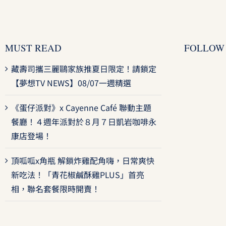
MUST READ
FOLLOW
藏壽司攜三麗鷗家族推夏日限定！請鎖定
【夢想TV NEWS】08/07一週精選
《蛋仔派對》x Cayenne Café 聯動主題
餐廳！４週年派對於８月７日凱岩咖啡永
康店登場！
頂呱呱x角瓶 解鎖炸雞配角嗨，日常爽快
新吃法！「青花椒鹹酥雞PLUS」首亮
相，聯名套餐限時開賣！