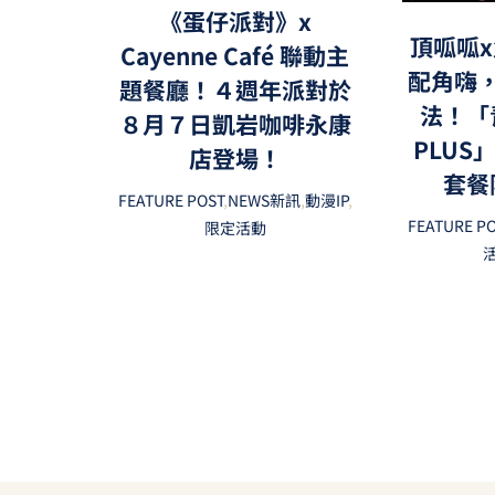
《蛋仔派對》x
頂呱呱x
Cayenne Café 聯動主
配角嗨
題餐廳！４週年派對於
法！「
８月７日凱岩咖啡永康
PLUS
店登場！
套餐
FEATURE POST
,
NEWS新訊
,
動漫IP
,
FEATURE P
限定活動