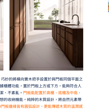
板，巧妙的將橫向實木把手設置於與門板同個平面之
據櫃體功能，置於門板上方或下方，能夠符合人
潔、不紊亂。
門板能配置於高櫃、底櫃及中島，
想的收納機能。純粹的木質設計，將自然元素帶
TO門板邊緣皆有圓弧設計，更能傳遞木質的溫潤感