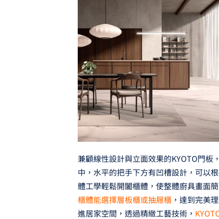
兼顧線性設計與立面效果的KYOTO門
中，水平的把手下方有凹槽設計，可以根
體工學輕鬆開闔櫃體，使整體廚具畫面簡
櫃體能選擇層板櫃或抽屜櫃
，達到完美理
進居家空間，透過精緻工藝技術，
KYO