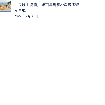
「長岐山燒酒」 讓百年馬祖地瓜燒酒榮
光再現
2025 年 5 月 27 日