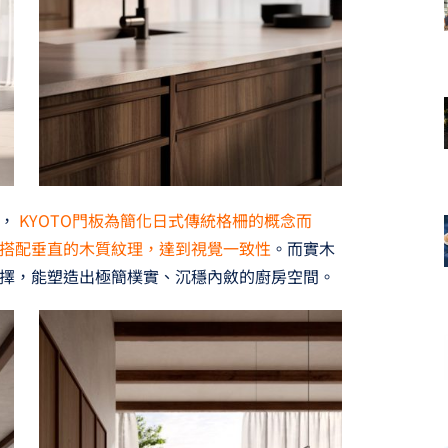
受，
KYOTO門板為簡化日式傳統格柵的概念而
搭配垂直的木質紋理，達到視覺一致性
。而實木
擇，能塑造出極簡樸實、沉穩內斂的廚房空間。