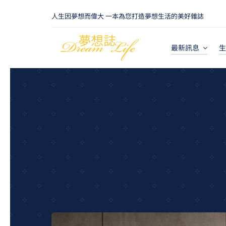
Skip
人生因夢想而偉大 一本為您打造夢想生活的美好雜誌
to
content
最新訊息
生