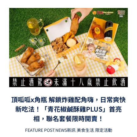
頂呱呱x角瓶 解鎖炸雞配角嗨，日常爽快
新吃法！「青花椒鹹酥雞PLUS」首亮
相，聯名套餐限時開賣！
FEATURE POST
,
NEWS新訊
,
美食生活
,
限定活動