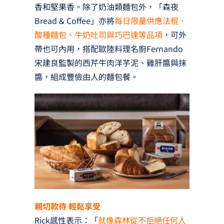
香和堅果香。除了奶油類麵包外，「森夜
Bread & Coffee」亦將
每日限量供應法棍、
酸種麵包、牛奶吐司與巧巴達等品項
，可外
帶也可內用，搭配歐陸料理名廚Fernando
宋建良監製的西芹牛肉洋芋泥、雞肝醬與抹
醬，組成豐儉由人的麵包餐。
親切款待 輕鬆享受
Rick感性表示：「
就像森林從不拒絕任何人