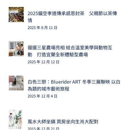
2025貓空孝道傳承感恩封茶 父親節以茶傳
情
2025 年 8 月 11 日
遛遛三星農場亮相 結合溫室美學與動物互
動 打造宜蘭全新體驗型農場
2025 年 12 月 12 日
白色三戀：Bluerider ART 冬季三展聯映 以白
為題的城市藝術旅程
2025 年 12 月 4 日
風水大師坐鎮 買房坐向生肖大配對
2015 年 12 月 21 日