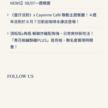
NEWS】08/07一週精選
《蛋仔派對》x Cayenne Café 聯動主題餐廳！４週
年派對於８月７日凱岩咖啡永康店登場！
頂呱呱x角瓶 解鎖炸雞配角嗨，日常爽快新吃法！
「青花椒鹹酥雞PLUS」首亮相，聯名套餐限時開
賣！
FOLLOW US