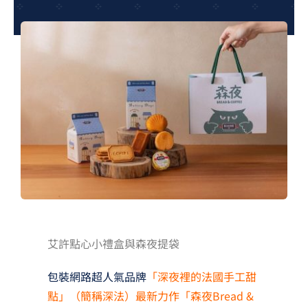
夢想TV
GCU大賽
夢想購物
艾許點心小禮盒與森夜提袋
包裝網路超人氣品牌
「深夜裡的法國手工甜
點」（簡稱深法）最新力作「森夜Bread &