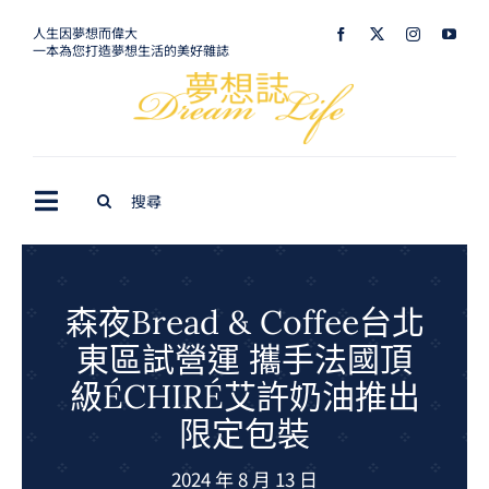
Skip
人生因夢想而偉大
一本為您打造夢想生活的美好雜誌
to
content
Search
Toggle
for:
Navigation
最新訊息
生活美學
森夜Bread & Coffee台北
東區試營運 攜手法國頂
室內設計
級ÉCHIRÉ艾許奶油推出
購屋指南
限定包裝
夢想旅遊
2024 年 8 月 13 日