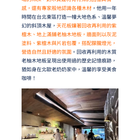
感，還有專家般地認識各種木材
，他用一年
時間在台北東區打造一幢大地色系、溫馨夢
幻的斜頂木屋，
天花板鑲著回收再利用的紫
檀木、地上滿鋪老柚木地板，牆面則以灰泥
塗料、紫檀木與片岩包覆，搭配朦朧燈光，
營造自然且舒適的氛圍
。回收再利用的木質
老柚木地板呈現出使用過的歷史記憶痕跡，
猶如身在北歐老奶奶家中，溫馨的享受美食
咖啡！