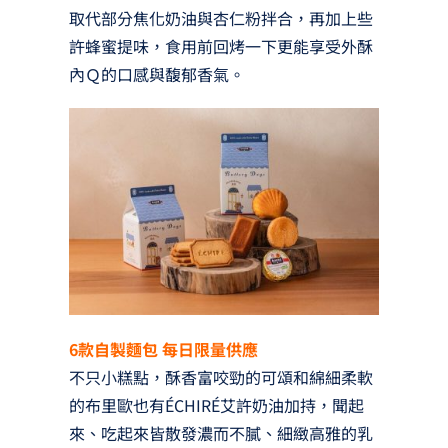
取代部分焦化奶油與杏仁粉拌合，再加上些
許蜂蜜提味，食用前回烤一下更能享受外酥
內Ｑ的口感與馥郁香氣。
6款自製麵包 每日限量供應
不只小糕點，酥香富咬勁的可頌和綿細柔軟
的布里歐也有ÉCHIRÉ艾許奶油加持，聞起
來、吃起來皆散發濃而不膩、細緻高雅的乳