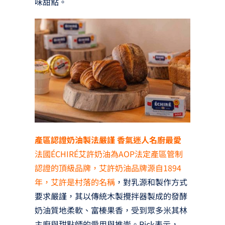
味甜點。
產區認證奶油製法嚴謹 香氣迷人名廚最愛
法國ÉCHIRÉ艾許奶油為AOP法定產區管制
認證的頂級品牌，艾許奶油品牌源自1894
年，艾許是村落的名稱
，對乳源和製作方式
要求嚴謹，其以傳統木製攪拌器製成的發酵
奶油質地柔軟、富榛果香，受到眾多米其林
主廚與甜點師的愛用與推崇。Rick表示，