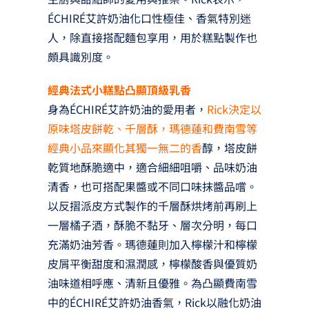
ÉCHIRÉ艾許奶油化口性極佳、香氣特別迷
人，除直接搭配麵包享用，用於糕點製作也
頗具識別度。
經典法式小糕點凸顯頂級乳香
身為ÉCHIRÉ艾許奶油的愛用者，
Rick決定以
原味塔皮餅乾、千層酥，瑪德蓮和費南雪等
經典小品來顯化其獨一無二的香
醇，塔皮餅
乾質地酥脆適中，適合細細咀嚼、品味奶油
清香，也可搭配果醬或不同口味抹醬品嚐。
以反摺派皮方式製作的千層酥烘烤前再刷上
一層橘子酒，酥脆不黏牙、層次分明，每口
充滿奶油芳香。瑪德蓮則加入檸檬汁和檸檬
皮屑平衡甜度和濕潤感，檸檬酸香與優質奶
油味道相呼應、清新且優雅。為凸顯費南雪
中的ÉCHIRÉ艾許奶油香氣，Rick以融化奶油