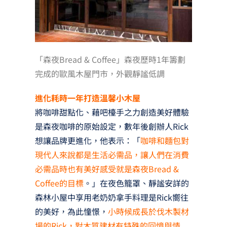
「森夜Bread & Coffee」森夜歷時1年籌劃
完成的歐風木屋門市，外觀靜謐低調
進化耗時一年打造溫馨小木屋
將咖啡甜點化、藉吧檯手之力創造美好體驗
是森夜咖啡的原始設定，數年後創辦人Rick
想讓品牌更進化，他表示：「
咖啡和麵包對
現代人來說都是生活必需品，讓人們在消費
必需品時也有美好感受就是森夜Bread &
Coffee的目標
。」在夜色籠罩、靜謐安詳的
森林小屋中享用老奶奶拿手料理是Rick嚮往
的美好，為此憧憬，
小時候成長於伐木製材
場的Rick，對木質建材有特殊的回憶與情