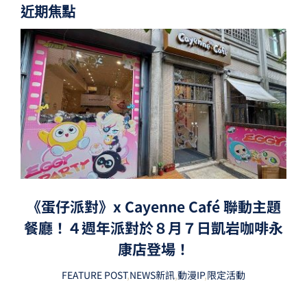
近期焦點
《蛋仔派對》x Cayenne Café 聯動主題
餐廳！４週年派對於８月７日凱岩咖啡永
康店登場！
FEATURE POST
,
NEWS新訊
,
動漫IP
,
限定活動