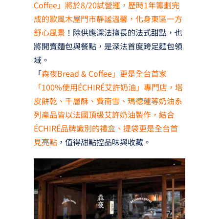
Coffee」將於8/20試營運，歷時1年籌劃完
成的歐風木屋門市靜謐溫馨，化身東區一方
舒心風景
！除供應深法擅長的法式甜點，也
將開賣麵包與餐點，是深法首度跨足麵包領
域。
「
森夜Bread & Coffee」更是全台首家
「100%使用ÉCHIRÉ艾許奶油」專門店，塔
皮餅乾、千層酥、費南雪、瑪德蓮等奶油系
列產品皆以法國頂級艾許奶油製作，結合
ÉCHIRÉ品牌識別的禮盒、提袋更是全台首
見亮點
，值得甜點控品味與收藏。