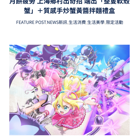
月餅疲勞 上海鄉村出奇招 端出「整隻軟殼
蟹」＋質感手炒蟹黃醬拌麵禮盒
FEATURE POST
,
NEWS新訊
,
生活消費
,
生活美學
,
限定活動