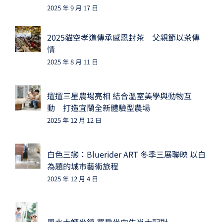
2025 年 9 月 17 日
2025貓空孝道傳承感恩封茶 父親節以茶傳
情
2025 年 8 月 11 日
遛遛三星農場亮相 結合溫室美學與動物互
動 打造宜蘭全新體驗型農場
2025 年 12 月 12 日
白色三戀：Bluerider ART 冬季三展聯映 以白
為題的城市藝術旅程
2025 年 12 月 4 日
風水大師坐鎮 買房坐向生肖大配對