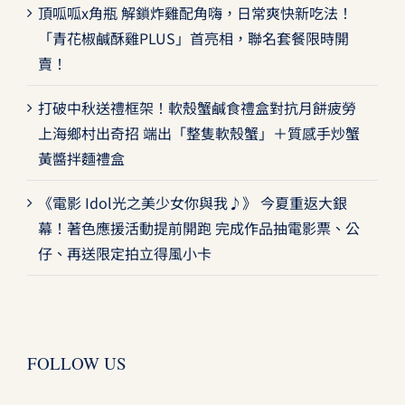
頂呱呱x角瓶 解鎖炸雞配角嗨，日常爽快新吃法！
「青花椒鹹酥雞PLUS」首亮相，聯名套餐限時開
賣！
打破中秋送禮框架！軟殼蟹鹹食禮盒對抗月餅疲勞
上海鄉村出奇招 端出「整隻軟殼蟹」＋質感手炒蟹
黃醬拌麵禮盒
《電影 Idol光之美少女你與我♪》 今夏重返大銀
幕！著色應援活動提前開跑 完成作品抽電影票、公
仔、再送限定拍立得風小卡
FOLLOW US