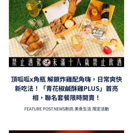
頂呱呱x角瓶 解鎖炸雞配角嗨，日常爽快
新吃法！「青花椒鹹酥雞PLUS」首亮
相，聯名套餐限時開賣！
FEATURE POST
,
NEWS新訊
,
美食生活
,
限定活動