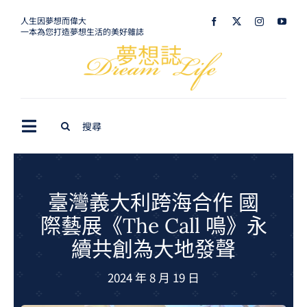
Skip
人生因夢想而偉大
一本為您打造夢想生活的美好雜誌
to
content
Search
Toggle
for:
Navigation
最新訊息
生活美學
臺灣義大利跨海合作 國
際藝展《The Call 鳴》永
室內設計
續共創為大地發聲
購屋指南
2024 年 8 月 19 日
夢想旅遊