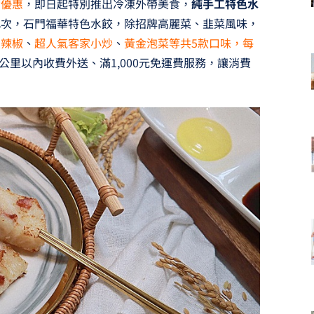
帶優惠
，即日起特別推出冷凍外帶美食，
純手工特色水
此次，石門福華特色水餃，除招牌高麗菜、韭菜風味，
皮辣椒
、
超人氣客家小炒
、
黃金泡菜等共5款口味，每
公里以內收費外送、滿1,000元免運費服務，讓消費