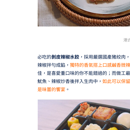
港
必吃的
剝皮辣椒水餃
，採用嚴選國產豬絞肉
辣椒拌勻成餡，
獨特的香氣搭上口感鹹香微
佳，是喜愛重口味的你不能錯過的；而做工
魷魚、辣椒炒香後拌入生肉中，
如此可以保
是味蕾的饗宴
。