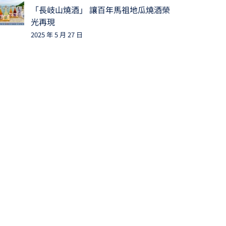
「長岐山燒酒」 讓百年馬祖地瓜燒酒榮
光再現
2025 年 5 月 27 日