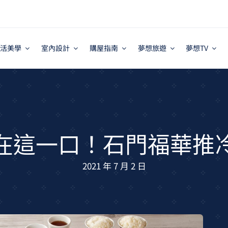
活美學
室內設計
購屋指南
夢想旅遊
夢想TV
在這一口！石門福華推
2021 年 7 月 2 日