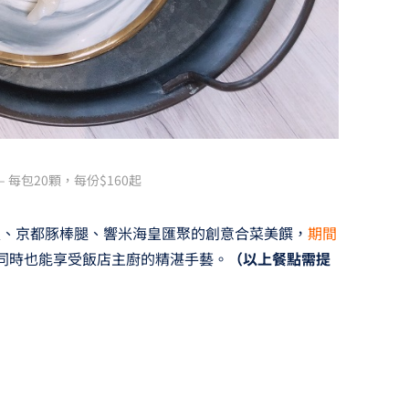
 每包20顆，每份$160起
魚、京都豚棒腿、響米海皇匯聚的創意合菜美饌，
期間
同時也能享受飯店主廚的精湛手藝。
（以上餐點需提