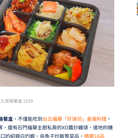
九宮格餐盒 $599
格餐盒
，不僅能吃到
台北福華「珍珠坊」星級料理
，
.等，還有石門福華主廚私房的XO醬炒雞球、道地的糖
彈口的紹興白灼蝦、烏魚子炒飯等菜品，
精選18品