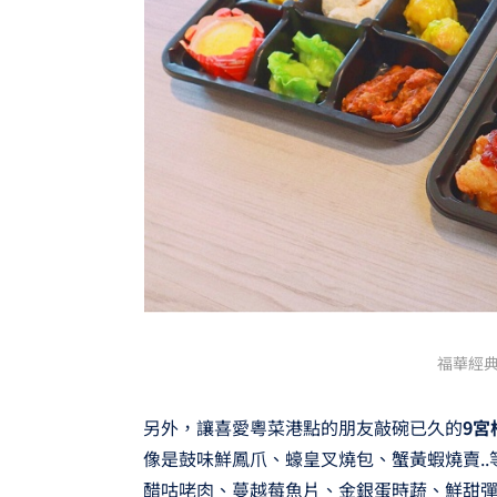
福華經典
另外，讓喜愛粵菜港點的朋友敲碗已久的
9宮
像是鼓味鮮鳳爪、蠔皇叉燒包、蟹黃蝦燒賣.
醋咕咾肉、蔓越莓魚片、金銀蛋時蔬、鮮甜