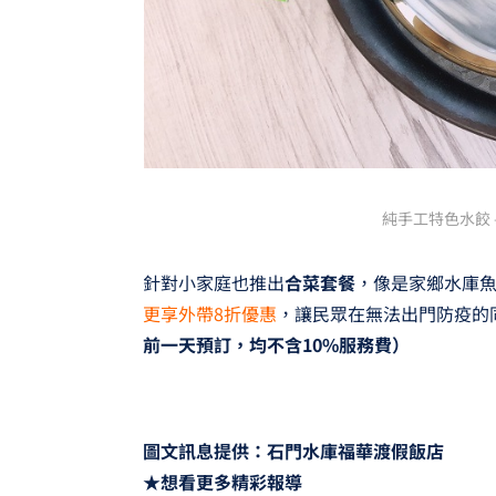
純手工特色水餃 –
針對小家庭也推出
合菜套餐
，像是家鄉水庫
更享外帶8折優惠
，讓民眾在無法出門防疫的
前一天預訂，均不含10%服務費）
圖文訊息提供：石門水庫福華渡假飯店
★想看更多精彩報導