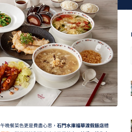
的午晚餐菜色更是費盡心思，
石門水庫福華渡假飯店
體