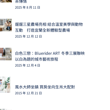
茶傳情
2025 年 8 月 11 日
遛遛三星農場亮相 結合溫室美學與動物
互動 打造宜蘭全新體驗型農場
2025 年 12 月 12 日
白色三戀：Bluerider ART 冬季三展聯映
以白為題的城市藝術旅程
2025 年 12 月 4 日
風水大師坐鎮 買房坐向生肖大配對
2015 年 12 月 21 日