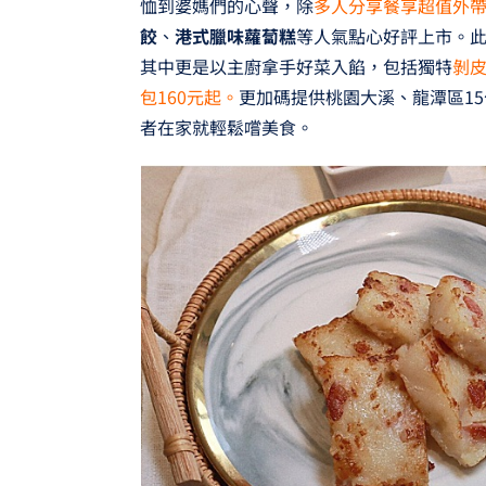
恤到婆媽們的心聲，除
多人分享餐享超值外
餃
、
港式臘味蘿蔔糕
等人氣點心好評上市。
其中更是以主廚拿手好菜入餡，包括獨特
剝
包160元起。
更加碼提供桃園大溪、龍潭區15
者在家就輕鬆嚐美食。