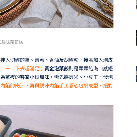
式臘味蘿蔔糕
，拌入切碎的薑、青蔥、香油及胡椒粉，接著加入剝皮
辣，一口下去超滿足
；
黃金泡菜餃
則是顆顆飽滿口感絕
最為繁複的
客家小炒風味
，需先將蝦米、小豆干、發泡
留內餡的肉汁，再與調味內餡手工悉心包裹成型，絕對