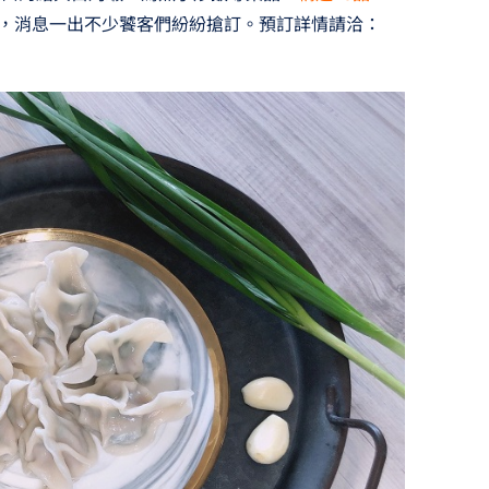
，消息一出不少饕客們紛紛搶訂。預訂詳情請洽：