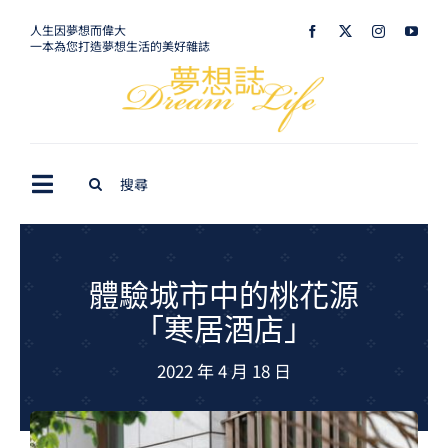
Skip
人生因夢想而偉大
一本為您打造夢想生活的美好雜誌
to
content
Search
Toggle
for:
Navigation
最新訊息
生活美學
體驗城市中的桃花源
「寒居酒店」
室內設計
2022 年 4 月 18 日
購屋指南
夢想旅遊