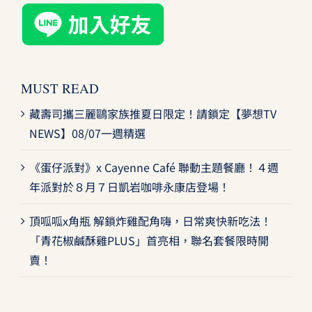
MUST READ
藏壽司攜三麗鷗家族推夏日限定！請鎖定【夢想TV
NEWS】08/07一週精選
《蛋仔派對》x Cayenne Café 聯動主題餐廳！４週
年派對於８月７日凱岩咖啡永康店登場！
頂呱呱x角瓶 解鎖炸雞配角嗨，日常爽快新吃法！
「青花椒鹹酥雞PLUS」首亮相，聯名套餐限時開
賣！