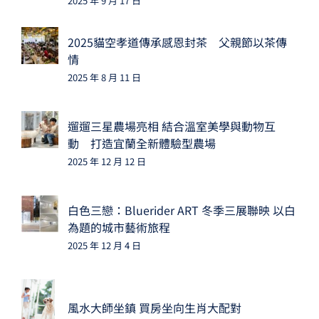
2025 年 9 月 17 日
2025貓空孝道傳承感恩封茶 父親節以茶傳
情
2025 年 8 月 11 日
遛遛三星農場亮相 結合溫室美學與動物互
動 打造宜蘭全新體驗型農場
2025 年 12 月 12 日
白色三戀：Bluerider ART 冬季三展聯映 以白
為題的城市藝術旅程
2025 年 12 月 4 日
風水大師坐鎮 買房坐向生肖大配對