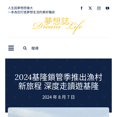
Skip
人生因夢想而偉大
一本為您打造夢想生活的美好雜誌
to
content
Search
Toggle
for:
Navigation
最新訊息
生活美學
2024基隆鎖管季推出漁村
新旅程 深度走讀遊基隆
室內設計
2024 年 8 月 7 日
購屋指南
夢想旅遊