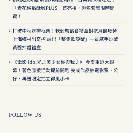
「青花椒鹹酥雞PLUS」首亮相，聯名套餐限時開
賣！
打破中秋送禮框架！軟殼蟹鹹食禮盒對抗月餅疲勞
上海鄉村出奇招 端出「整隻軟殼蟹」＋質感手炒蟹
黃醬拌麵禮盒
《電影 Idol光之美少女你與我♪》 今夏重返大銀
幕！著色應援活動提前開跑 完成作品抽電影票、公
仔、再送限定拍立得風小卡
FOLLOW US