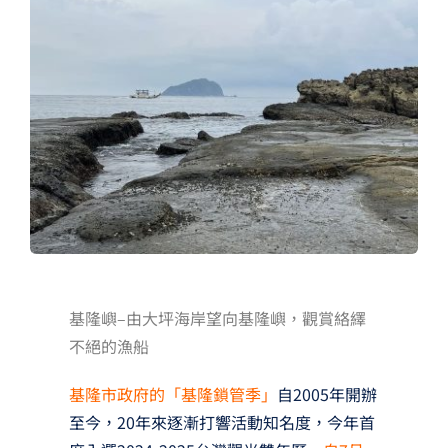
夢想TV
GCU大賽
夢想購物
基隆嶼–由大坪海岸望向基隆嶼，觀賞絡繹
不絕的漁船
基隆市政府的「基隆鎖管季」
自2005年開辦
至今，20年來逐漸打響活動知名度，今年首