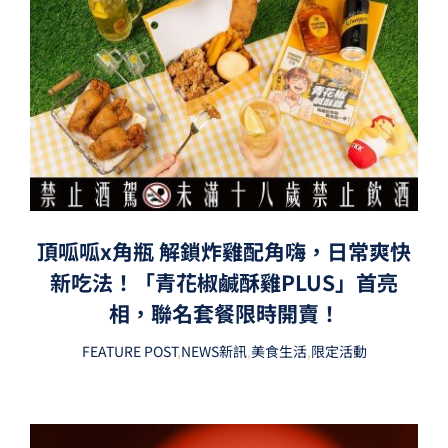
頂呱呱x角瓶 解鎖炸雞配角嗨，日常爽快
新吃法！「青花椒鹹酥雞PLUS」首亮
相，聯名套餐限時開賣！
FEATURE POST
,
NEWS新訊
,
美食生活
,
限定活動