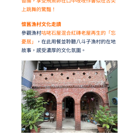
香腸，享受飛魚卵在口中吱吱作響似在舌尖
上跳舞的驚豔！
懷舊漁村文化走讀
參觀漁村
咕咾石屋混合紅磚老屋再生的「忘
憂居」
，在此用餐並聆聽八斗子漁村的在地
故事，感受濃厚的文化氛圍。