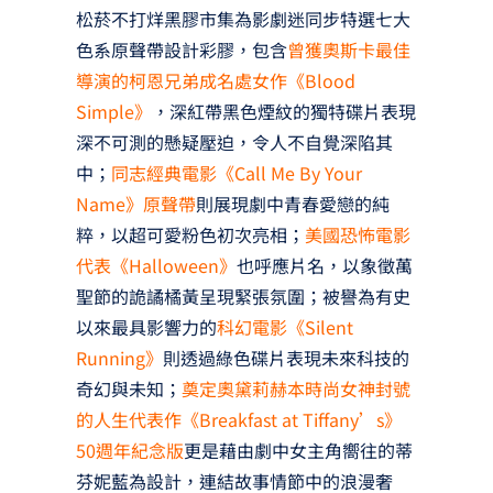
松菸不打烊黑膠市集為影劇迷同步特選七大
色系原聲帶設計彩膠，包含
曾獲奧斯卡最佳
導演的柯恩兄弟成名處女作《Blood
Simple》
，深紅帶黑色煙紋的獨特碟片表現
深不可測的懸疑壓迫，令人不自覺深陷其
中；
同志經典電影《Call Me By Your
Name》原聲帶
則展現劇中青春愛戀的純
粹，以超可愛粉色初次亮相；
美國恐怖電影
代表《Halloween》
也呼應片名，以象徵萬
聖節的詭譎橘黃呈現緊張氛圍；被譽為有史
以來最具影響力的
科幻電影《Silent
Running》
則透過綠色碟片表現未來科技的
奇幻與未知；
奠定奧黛莉赫本時尚女神封號
的人生代表作《Breakfast at Tiffany’s》
50週年紀念版
更是藉由劇中女主角嚮往的蒂
芬妮藍為設計，連結故事情節中的浪漫奢