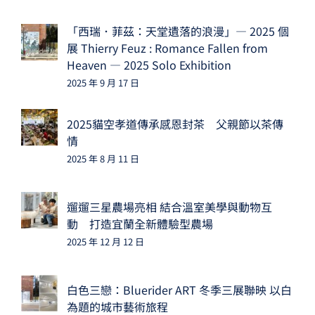
「西瑞．菲茲：天堂遺落的浪漫」— 2025 個
展 Thierry Feuz : Romance Fallen from
Heaven — 2025 Solo Exhibition
2025 年 9 月 17 日
2025貓空孝道傳承感恩封茶 父親節以茶傳
情
2025 年 8 月 11 日
遛遛三星農場亮相 結合溫室美學與動物互
動 打造宜蘭全新體驗型農場
2025 年 12 月 12 日
白色三戀：Bluerider ART 冬季三展聯映 以白
為題的城市藝術旅程