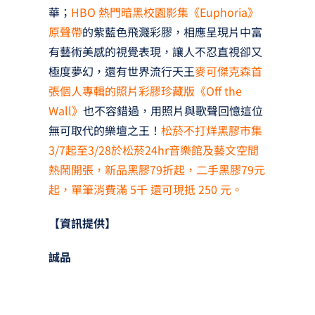
華；
HBO 熱門暗黑校園影集《Euphoria》
原聲帶
的紫藍色飛濺彩膠，相應呈現片中富
有藝術美感的視覺表現，讓人不忍直視卻又
極度夢幻，還有世界流行天王
麥可傑克森首
張個人專輯的照片彩膠珍藏版《Off the
Wall》
也不容錯過，用照片與歌聲回憶這位
無可取代的樂壇之王！
松菸不打烊黑膠市集
3/7起至3/28於松菸24hr音樂館及藝文空間
熱鬧開張，新品黑膠79折起，二手黑膠79元
起，單筆消費滿 5千 還可現抵 250 元。
【資訊提供】
誠品