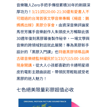
音樂職人Zero手把手傳授累積30年的刷碟深
厚功力！
3/21(四)20:00-21:30還有愛書人不
可錯過的台灣首張文學音樂專輯《楊逵：鵝
媽媽出嫁》黑膠分享會
，由資深音樂評論家
馬世芳攜手音樂創作人朱頭皮大方暢聊此張
30週年復刻黑膠幕後製作秘辛，一場文學與
音樂的跨領域對話就此展開！專為黑膠新手
設計的「黑膠入門課」也
特邀黑膠領導品牌
古碟音樂總監林耀民於3/23(六)15:00-16:00
現身開講
，從大人小孩都喜歡的卡通明星頑
皮豹電影主題曲談起，帶領民眾輕鬆感受老
黑膠的迷人魅力！
七色絕美限量彩膠超值必收