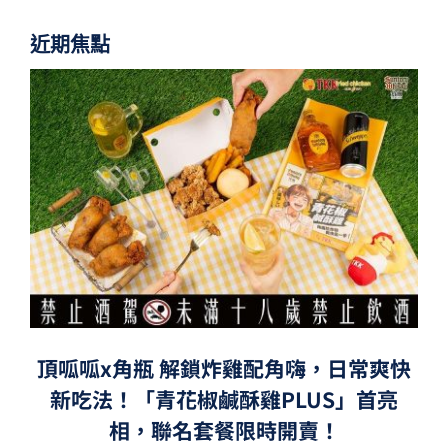
近期焦點
頂呱呱x角瓶 解鎖炸雞配角嗨，日常爽快
新吃法！「青花椒鹹酥雞PLUS」首亮
相，聯名套餐限時開賣！