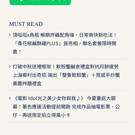
MUST READ
頂呱呱x角瓶 解鎖炸雞配角嗨，日常爽快新吃法！
「青花椒鹹酥雞PLUS」首亮相，聯名套餐限時開
賣！
打破中秋送禮框架！軟殼蟹鹹食禮盒對抗月餅疲勞
上海鄉村出奇招 端出「整隻軟殼蟹」＋質感手炒蟹
黃醬拌麵禮盒
《電影 Idol光之美少女你與我♪》 今夏重返大銀
幕！著色應援活動提前開跑 完成作品抽電影票、公
仔、再送限定拍立得風小卡