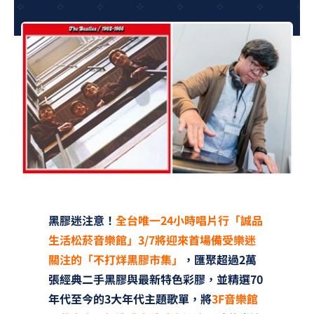
夢想TV
GCU大賽
夢想購物
黑膠迷注意！
全台唯一24小時唱片行「誠品
生活松菸音樂館」3/7將迎來首場備受樂迷
關注的「不打烊黑膠市集」
，匯聚超過2萬
張經典二手黑膠與最新特色彩膠，並精選70
年代至今的3大年代主題歌單，將
3F音樂館