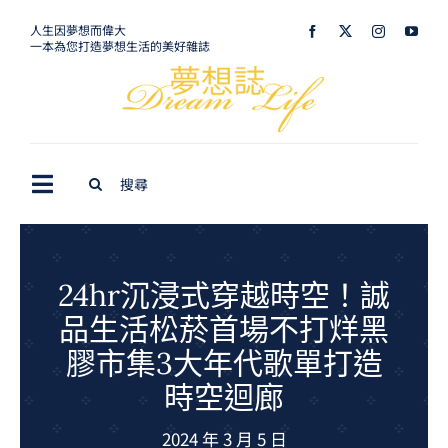
Skip
人生因夢想而偉大
一本為您打造夢想生活的美好雜誌
to
content
Search
Toggle
for:
Navigation
最新訊息
生活美學
24hr沉浸式穿越時空！誠
品生活松菸首場不打烊黑
室內設計
膠市集3大年代歌單打造
購屋指南
時空迴廊
夢想旅遊
2024 年 3 月 5 日