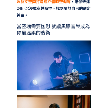
及藝文空間打造成立體時空迴廊
，陪伴樂迷
24hr沉浸式穿越時空、找到屬於自己的命定
神曲。
當靈魂需要撫慰 就讓黑膠音樂成為
你最溫柔的後衛