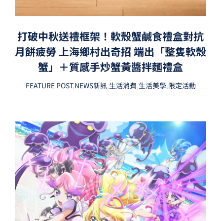
打破中秋送禮框架！軟殼蟹鹹食禮盒對抗
月餅疲勞 上海鄉村出奇招 端出「整隻軟殼
蟹」＋質感手炒蟹黃醬拌麵禮盒
FEATURE POST
,
NEWS新訊
,
生活消費
,
生活美學
,
限定活動