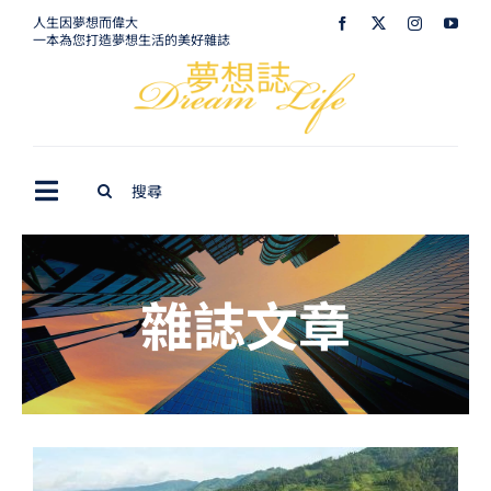
Skip
人生因夢想而偉大
一本為您打造夢想生活的美好雜誌
to
content
Search
Toggle
for:
Navigation
最新訊息
雜誌文章
生活美學
室內設計
購屋指南
夢想旅遊