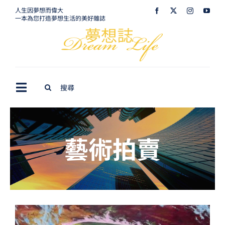
Skip
人生因夢想而偉大
一本為您打造夢想生活的美好雜誌
to
content
Search
Toggle
for:
Navigation
最新訊息
藝術拍賣
生活美學
室內設計
購屋指南
夢想旅遊