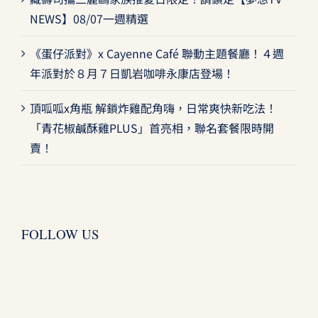
NEWS】08/07一週精選
《蛋仔派對》x Cayenne Café 聯動主題餐廳！４週
年派對於８月７日凱岩咖啡永康店登場！
頂呱呱x角瓶 解鎖炸雞配角嗨，日常爽快新吃法！
「青花椒鹹酥雞PLUS」首亮相，聯名套餐限時開
賣！
FOLLOW US