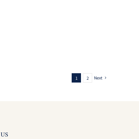
Next
1
2
 US