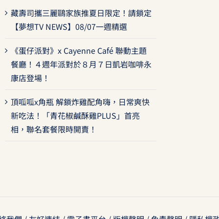
藏壽司攜三麗鷗家族推夏日限定！請鎖定
【夢想TV NEWS】08/07一週精選
《蛋仔派對》x Cayenne Café 聯動主題
餐廳！４週年派對於８月７日凱岩咖啡永
康店登場！
頂呱呱x角瓶 解鎖炸雞配角嗨，日常爽快
新吃法！「青花椒鹹酥雞PLUS」首亮
相，聯名套餐限時開賣！