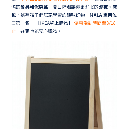
備的
餐具和保鮮盒
、夏日降溫讓你更好眠的
涼被、床
包
，還有孩子們居家學習的趣味好物—
MALA 畫架
位
居第一名！
【IKEA線上購物】
優惠活動時間至8/18
止
，在家也能安心購物。