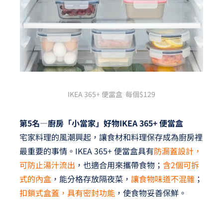
IKEA 365+ 便當盒 每個$129
第5名—廚房「小當家」好物IKEA 365+ 便當盒
宅家料理的風潮興起，讓食材和料理保存成為廚房裡
最重要的事情。IKEA 365+ 便當盒具有
防漏蓋設計，
可防止湯汁流出
，也適合用來攜帶食物；
含2個可拆
式的內盒
，能分格存放隔夜菜，
讓食物味道不混雜
；
扣鎖式盒蓋，具有密封功能
，使食物妥善保鮮。