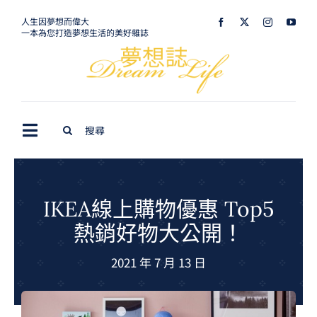
Skip
人生因夢想而偉大
一本為您打造夢想生活的美好雜誌
to
content
Search
Toggle
for:
Navigation
最新訊息
生活美學
IKEA線上購物優惠 Top5
熱銷好物大公開！
室內設計
2021 年 7 月 13 日
購屋指南
夢想旅遊