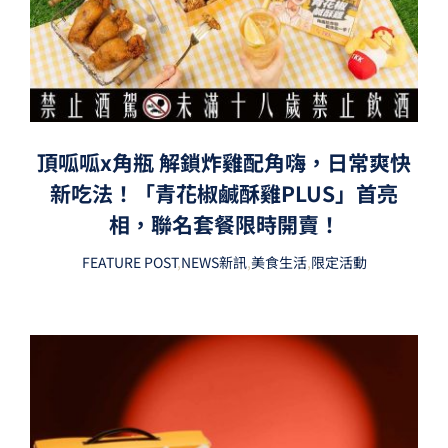
頂呱呱x角瓶 解鎖炸雞配角嗨，日常爽快
新吃法！「青花椒鹹酥雞PLUS」首亮
相，聯名套餐限時開賣！
FEATURE POST
,
NEWS新訊
,
美食生活
,
限定活動