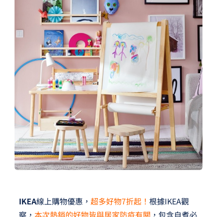
夢想TV
GCU大賽
夢想購物
IKEA
線上購物優惠，
超多好物7折起！
根據IKEA觀
察，
本次熱銷的好物皆與居家防疫有關
，包含自煮必