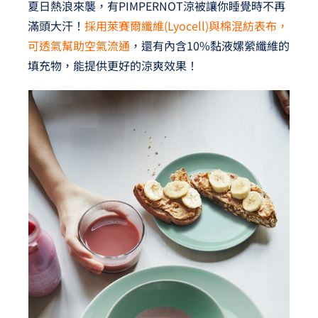
夏日熱浪來襲，有PIMPERNOT涼被讓你睡覺時不再
滿頭大汗！
採用萊賽爾纖維(Lyocell)與棉混紡表布，
可透氣幫助空氣流通
，還有內含10%黏液嫘縈纖維的
填充物，能提供更好的涼爽效果！