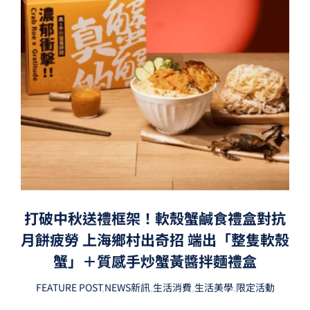
打破中秋送禮框架！軟殼蟹鹹食禮盒對抗
月餅疲勞 上海鄉村出奇招 端出「整隻軟殼
蟹」＋質感手炒蟹黃醬拌麵禮盒
FEATURE POST
,
NEWS新訊
,
生活消費
,
生活美學
,
限定活動