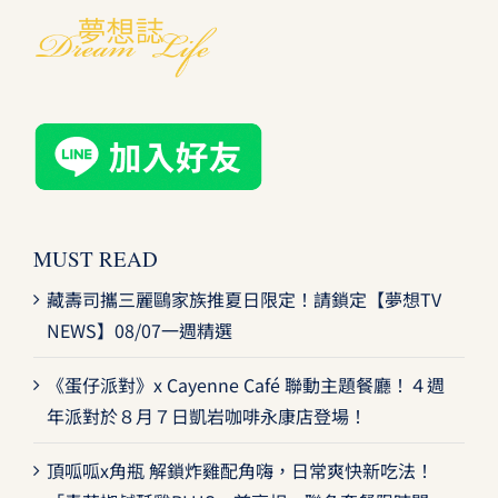
MUST READ
藏壽司攜三麗鷗家族推夏日限定！請鎖定【夢想TV
NEWS】08/07一週精選
《蛋仔派對》x Cayenne Café 聯動主題餐廳！４週
年派對於８月７日凱岩咖啡永康店登場！
頂呱呱x角瓶 解鎖炸雞配角嗨，日常爽快新吃法！