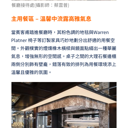
餐廳接待處(攝影師：蔡雲普)
主用餐區
–
溫馨中流露高雅氣息
當賓客甫踏進餐廳時，其粉色調的地毯與Warren
Platner 椅子等訂製家具巧妙地劃分出舒適的用餐空
間。外觀樸實的煙燻橡木橫樑與鏡面點綴出一種華麗
氣息，增強無形的空間感。桌子之間的大理石餐邊櫃
兩側分別飾有壁龕，錯落有致的排列為用餐環境添上
溫馨且優雅的氛圍。