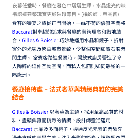
夜幕低垂時，餐廳在暮色中熠熠生輝，水晶燈光的映
襯讓這建築瑰寶更顯璀璨奪目。(攝影師：蔡雲普)
食客的饗宴之旅從正門開始，一絲不苟的優雅空間將
Baccarat
對卓越的追求與餐廳的藝術理念和諧地結
合，
Gilles & Boissier
巧妙地運用水晶和鏡子，折射
窗外的光線及繁華城市景致，令整個空間如寶石般閃
閃生輝。 當賓客踏進餐廳時，開放式廚房營造了令
人陶醉的延伸互動空間，而私人包廂則如同靜謐的一
隅綠洲。
餐廳接待處 – 法式奢華與精緻典雅的完美
結合
Gilles & Boissier
以奢華為主題，採用至高品質的材
料，盡顯典雅而精緻的情調。設計師靈活運用
Baccarat
水晶及多面鏡子，透過反光元素的閃耀充
滿未來感的美學主義，注入光影的節奏，讓整個空間