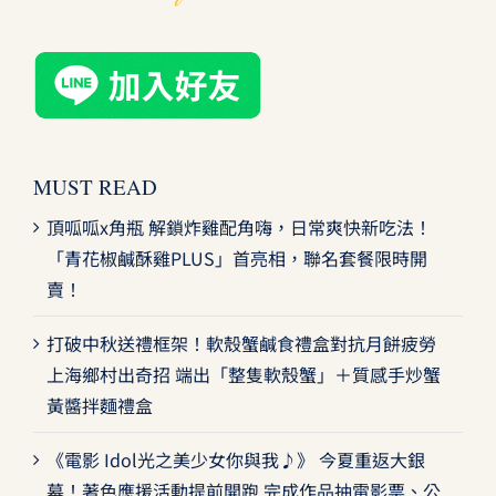
MUST READ
頂呱呱x角瓶 解鎖炸雞配角嗨，日常爽快新吃法！
「青花椒鹹酥雞PLUS」首亮相，聯名套餐限時開
賣！
打破中秋送禮框架！軟殼蟹鹹食禮盒對抗月餅疲勞
上海鄉村出奇招 端出「整隻軟殼蟹」＋質感手炒蟹
黃醬拌麵禮盒
《電影 Idol光之美少女你與我♪》 今夏重返大銀
幕！著色應援活動提前開跑 完成作品抽電影票、公