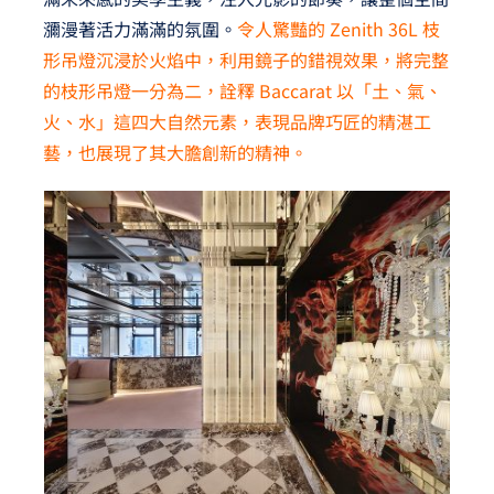
瀰漫著活力滿滿的氛圍。
令人驚豔的 Zenith 36L 枝
形吊燈沉浸於火焰中，利用鏡子的錯視效果，將完整
的枝形吊燈一分為二，詮釋
Baccarat
以「土、氣、
火、水」這四大自然元素，表現品牌巧匠的精湛工
藝，也展現了其大膽創新的精神。