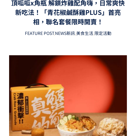
頂呱呱x角瓶 解鎖炸雞配角嗨，日常爽快
新吃法！「青花椒鹹酥雞PLUS」首亮
相，聯名套餐限時開賣！
FEATURE POST
,
NEWS新訊
,
美食生活
,
限定活動