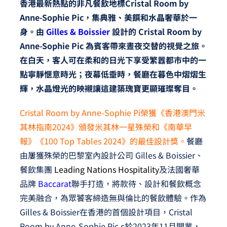
香港最新熱點的非凡餐飲地標Cristal Room by
Anne-Sophie Pic，集典雅、美饌和水晶奢華於一
身。由
Gilles & Boissier
設計的 Cristal Room by
Anne-Sophie Pic 為賓客帶來晝夜交替的視覺之旅。
在白天，客人可在柔和的日光下享受繁囂都市中的一
點寧靜愜意時光；夜幕低垂時，餐廳在暮色中熠熠生
輝，水晶燈光的映襯讓這建築瑰寶更顯璀璨奪目。
Cristal Room by Anne-Sophie Pi榮獲《香港澳門米
其林指南2024》頒發米其林一星殊榮和《南華早
報》《100 Top Tables 2024》的最佳設計獎。
餐廳
由屢獲殊榮的巴黎室內設計公司 Gilles & Boissier、
餐飲集團
Leading Nations Hospitality
及法國奢華
品牌
Baccarat
聯手打造，將款待、設計和餐飲概念
完美融合，為眾饕客締造無與倫比的餐飲體驗。作為
Gilles & Boissier
在香港的首個設計項目，Cristal
Room by Anne-Sophie Pic c於2023年11月開業，