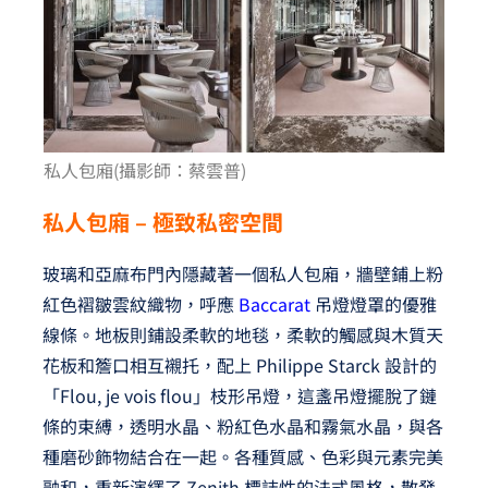
私人包廂(攝影師：蔡雲普)
私人包廂 – 極致私密空間
玻璃和亞麻布門內隱藏著一個私人包廂，牆壁鋪上粉
紅色褶皺雲紋織物，呼應
Baccarat
吊燈燈罩的優雅
線條。地板則鋪設柔軟的地毯，柔軟的觸感與木質天
花板和簷口相互襯托，配上 Philippe Starck 設計的
「Flou, je vois flou」枝形吊燈，這盞吊燈擺脫了鏈
條的束縛，透明水晶、粉紅色水晶和霧氣水晶，與各
種磨砂飾物結合在一起。各種質感、色彩與元素完美
融和，重新演繹了 Zenith 標誌性的法式風格，散發