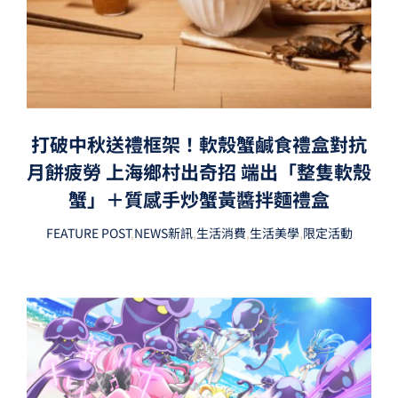
打破中秋送禮框架！軟殼蟹鹹食禮盒對抗
月餅疲勞 上海鄉村出奇招 端出「整隻軟殼
蟹」＋質感手炒蟹黃醬拌麵禮盒
FEATURE POST
,
NEWS新訊
,
生活消費
,
生活美學
,
限定活動