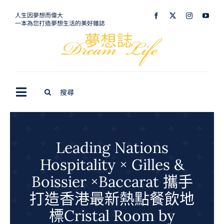
Skip
人生因夢想而偉大
一本為您打造夢想生活的美好雜誌
to
content
Search
Toggle
for:
Navigation
最新訊息
生活美學
Leading Nations
Hospitality × Gilles &
室內設計
Boissier ×Baccarat 攜手
購屋指南
打造香港最新熱點餐飲地
夢想旅遊
標Cristal Room by