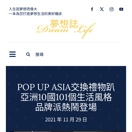
Skip
人生因夢想而偉大
一本為您打造夢想生活的美好雜誌
to
content
Search
Toggle
for:
Navigation
最新訊息
生活美學
POP UP ASIA交換禮物趴
亞洲10國101個生活風格
室內設計
品牌派熱鬧登場
購屋指南
2021 年 11 月 29 日
夢想旅遊