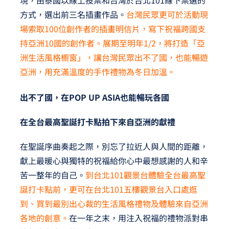
現，由泰國以線上投票和台灣於台北101線下票選的
方式，選出前三名插畫作品。
台灣民眾更可於活動現
場索取100位創作者的插畫明信片，寫下祝福跨國支
持亞洲10國的創作者。展期至明年1/2，將打造「亞
洲生活風格櫥窗」，讓台灣民眾出不了國，也能暢遊
亞洲，用充滿溫度的手作禮物為冬日加溫。
出不了國，在POP UP ASIA也能暢玩各國
在全台最高聖誕打卡點拍下來自亞洲的獻禮
在聖誕序曲奏起之際，別忘了拉近人與人間的距離，
獻上最暖心與獨特的祝福給你心中最想感謝的人和辛
苦一整年的自己。
到台北101觀景台體驗全台最高聖
誕打卡點前，更可在台北101五樓觀景台入口處逛
到、買到最別出心裁的生活風格禮物及體驗來自亞洲
各地的創意。
在一年之末，用注入祝福的禮物派對串