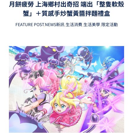
月餅疲勞 上海鄉村出奇招 端出「整隻軟殼
蟹」＋質感手炒蟹黃醬拌麵禮盒
FEATURE POST
,
NEWS新訊
,
生活消費
,
生活美學
,
限定活動