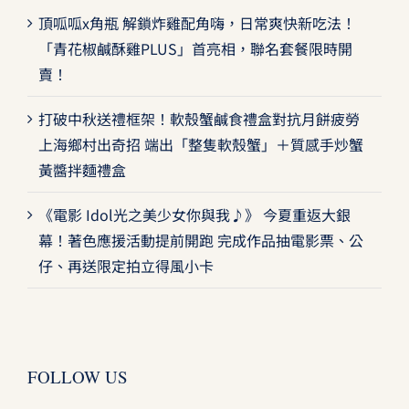
頂呱呱x角瓶 解鎖炸雞配角嗨，日常爽快新吃法！
「青花椒鹹酥雞PLUS」首亮相，聯名套餐限時開
賣！
打破中秋送禮框架！軟殼蟹鹹食禮盒對抗月餅疲勞
上海鄉村出奇招 端出「整隻軟殼蟹」＋質感手炒蟹
黃醬拌麵禮盒
《電影 Idol光之美少女你與我♪》 今夏重返大銀
幕！著色應援活動提前開跑 完成作品抽電影票、公
仔、再送限定拍立得風小卡
FOLLOW US