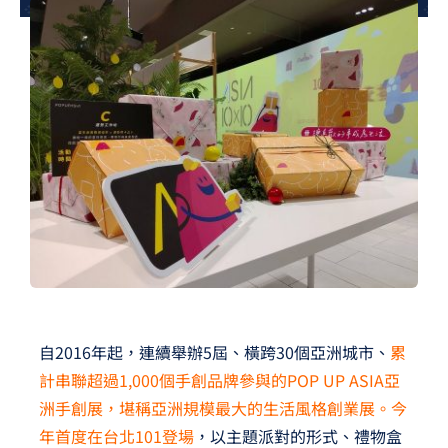
夢想TV
GCU大賽
夢想購物
自2016年起，連續舉辦5屆、橫跨30個亞洲城市、
累
計串聯超過1,000個手創品牌參與的POP UP ASIA亞
洲手創展，堪稱亞洲規模最大的生活風格創業展。今
年首度在台北101登場
，以主題派對的形式、禮物盒