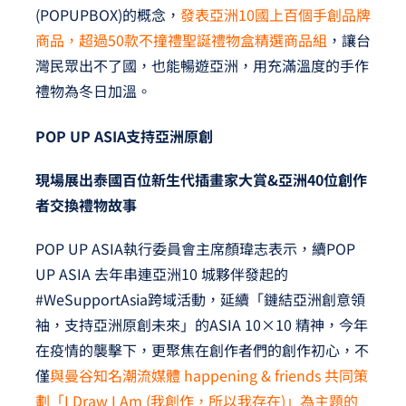
(POPUPBOX)的概念，
發表亞洲10國上百個手創品牌
商品，超過50款不撞禮聖誕禮物盒精選商品組
，讓台
灣民眾出不了國，也能暢遊亞洲，用充滿溫度的手作
禮物為冬日加溫。
POP UP ASIA
支持亞洲原創
現場展出泰國百位新生代插畫家大賞&亞洲40位創作
者交換禮物故事
POP UP ASIA執行委員會主席顏瑋志表示，續POP
UP ASIA 去年串連亞洲10 城夥伴發起的
#WeSupportAsia跨域活動，延續「鏈結亞洲創意領
袖，支持亞洲原創未來」的ASIA 10×10 精神，今年
在疫情的襲擊下，更聚焦在創作者們的創作初心，不
僅
與曼谷知名潮流媒體 happening & friends 共同策
劃「I Draw I Am (我創作，所以我存在)」為主題的