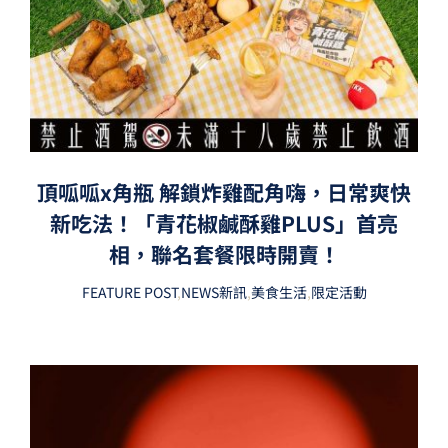
頂呱呱x角瓶 解鎖炸雞配角嗨，日常爽快
新吃法！「青花椒鹹酥雞PLUS」首亮
相，聯名套餐限時開賣！
FEATURE POST
,
NEWS新訊
,
美食生活
,
限定活動