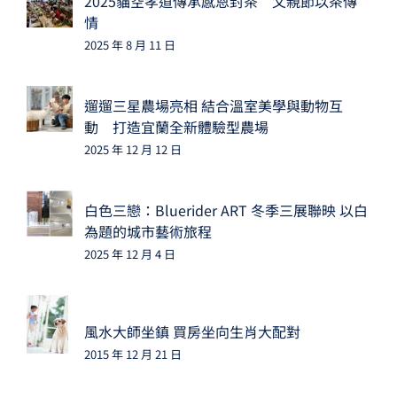
2025貓空孝道傳承感恩封茶 父親節以茶傳
情
2025 年 8 月 11 日
遛遛三星農場亮相 結合溫室美學與動物互
動 打造宜蘭全新體驗型農場
2025 年 12 月 12 日
白色三戀：Bluerider ART 冬季三展聯映 以白
為題的城市藝術旅程
2025 年 12 月 4 日
風水大師坐鎮 買房坐向生肖大配對
2015 年 12 月 21 日