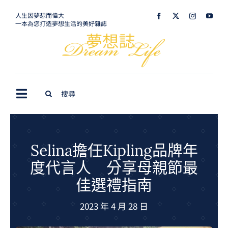
Skip
人生因夢想而偉大
一本為您打造夢想生活的美好雜誌
to
content
Search
Toggle
for:
Navigation
最新訊息
生活美學
Selina擔任Kipling品牌年
度代言人 分享母親節最
室內設計
佳選禮指南
購屋指南
2023 年 4 月 28 日
夢想旅遊