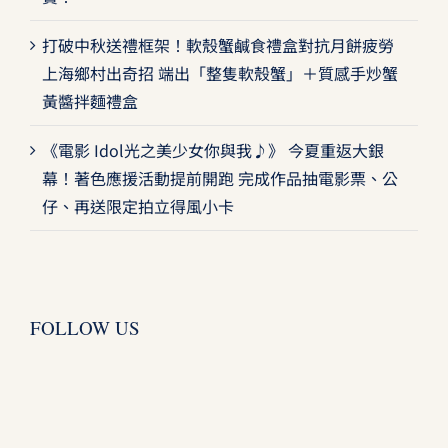
打破中秋送禮框架！軟殼蟹鹹食禮盒對抗月餅疲勞
上海鄉村出奇招 端出「整隻軟殼蟹」＋質感手炒蟹
黃醬拌麵禮盒
《電影 Idol光之美少女你與我♪》 今夏重返大銀
幕！著色應援活動提前開跑 完成作品抽電影票、公
仔、再送限定拍立得風小卡
FOLLOW US