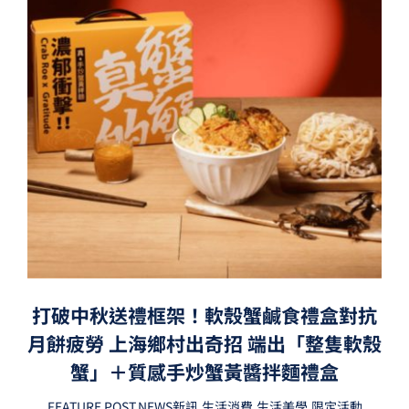
打破中秋送禮框架！軟殼蟹鹹食禮盒對抗
月餅疲勞 上海鄉村出奇招 端出「整隻軟殼
蟹」＋質感手炒蟹黃醬拌麵禮盒
FEATURE POST
,
NEWS新訊
,
生活消費
,
生活美學
,
限定活動