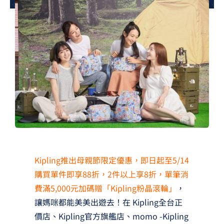
夢想TV
GCU大賽
夢想購物
Kipling推出母親節限定優惠，即日起至5/14
購買單件即享88折，2件以上享8折，單筆消
費滿5,000元加碼贈「Kipling粉晶滾輪」
，
讓媽咪都能美美出遊去！在 Kipling全台正
價店、Kipling官方旗艦店、momo -Kipling