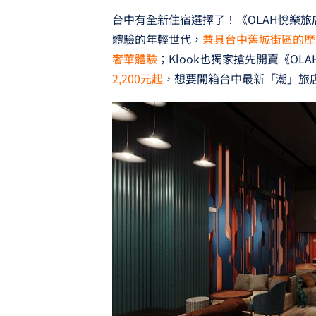
台中有全新住宿選擇了！《OLAH悅樂
體驗的年輕世代，
兼具台中舊城街區的歷
奢華體驗
；Klook也獨家搶先開賣《O
2,200元起
，想要開箱台中最新「潮」旅