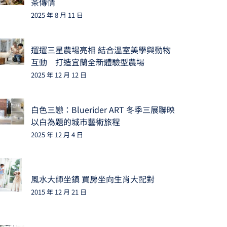
茶傳情
2025 年 8 月 11 日
遛遛三星農場亮相 結合溫室美學與動物
互動 打造宜蘭全新體驗型農場
2025 年 12 月 12 日
白色三戀：Bluerider ART 冬季三展聯映
以白為題的城市藝術旅程
2025 年 12 月 4 日
風水大師坐鎮 買房坐向生肖大配對
2015 年 12 月 21 日