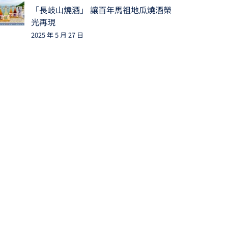
「長岐山燒酒」 讓百年馬祖地瓜燒酒榮
光再現
2025 年 5 月 27 日