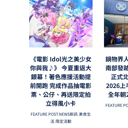
鍋物界
《電影 Idol光之美少女
南部發
你與我♪》 今夏重返大
正式北
銀幕！著色應援活動提
2026
前開跑 完成作品抽電影
全年朝
票、公仔、再送限定拍
立得風小卡
FEATURE P
FEATURE POST
,
NEWS新訊
,
美食生
活
,
限定活動