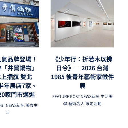
人氣品牌登場！
《少年行：折若木以拂
跡「井賀鍋物」
日兮》— 2026 台灣
上插旗 雙北
1985 後青年藝術家徵件
上半年展店7家、
展
20家門市邁進
FEATURE POST
,
NEWS新訊
,
生活美
學
,
藝術名人
,
限定活動
OST
,
NEWS新訊
,
美食生
活