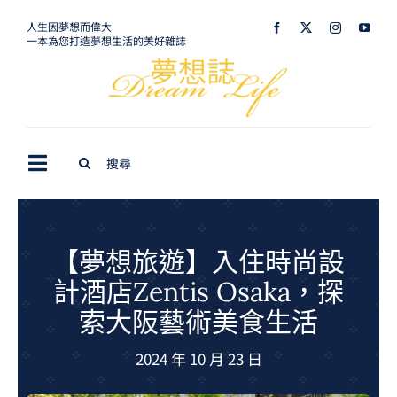
Skip
人生因夢想而偉大
一本為您打造夢想生活的美好雜誌
to
content
Search
Toggle
for:
Navigation
最新訊息
生活美學
【夢想旅遊】入住時尚設
計酒店Zentis Osaka，探
室內設計
索大阪藝術美食生活
購屋指南
2024 年 10 月 23 日
夢想旅遊