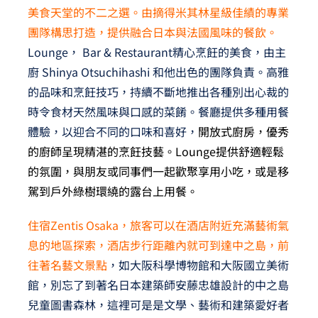
美食天堂的不二之選。由摘得米其林星級佳績的專業
團隊構思打造，提供融合日本與法國風味的餐飲。
Lounge， Bar & Restaurant精心烹飪的美食，由主
廚 Shinya Otsuchihashi 和他出色的團隊負責。高雅
的品味和烹飪技巧，持續不斷地推出各種別出心裁的
時令食材天然風味與口感的菜餚。餐廳提供多種用餐
體驗，以迎合不同的口味和喜好，
開放式廚房，優秀
的廚師呈現精湛的烹飪技藝。Lounge提供舒適輕鬆
的氛圍，與朋友或同事們一起歡聚享用小吃，或是移
駕到戶外綠樹環繞的露台上用餐。
住宿Zentis Osaka，旅客可以在酒店附近充滿藝術氣
息的地區探索，酒店步行距離內就可到達中之島，前
往著名藝文景點
，如大阪科學博物館和大阪國立美術
館，別忘了到著名日本建築師安藤忠雄設計的中之島
兒童圖書森林，這裡可是是文學、藝術和建築愛好者