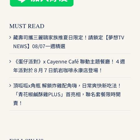
MUST READ
藏壽司攜三麗鷗家族推夏日限定！請鎖定【夢想TV
NEWS】08/07一週精選
《蛋仔派對》x Cayenne Café 聯動主題餐廳！４週
年派對於８月７日凱岩咖啡永康店登場！
頂呱呱x角瓶 解鎖炸雞配角嗨，日常爽快新吃法！
「青花椒鹹酥雞PLUS」首亮相，聯名套餐限時開
賣！