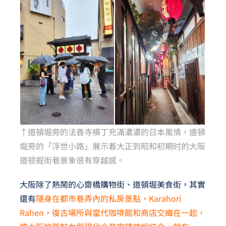
↑道頓堀旁的法善寺橫丁充滿濃濃的日本風情，道頓
堀旁的「浮世小路」展示着大正到昭和初期时的大阪
道顿掘街巷景象很有穿越感。
大阪除了熱鬧的心齋橋購物街、道頓堀美食街，其實
還有
隱身在都市巷弄內的私房景點，Karahori
Rahen，復古場所與當代咖啡館和商店交織在一起，