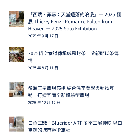
「西瑞．菲茲：天堂遺落的浪漫」— 2025 個
展 Thierry Feuz : Romance Fallen from
Heaven — 2025 Solo Exhibition
2025 年 9 月 17 日
2025貓空孝道傳承感恩封茶 父親節以茶傳
情
2025 年 8 月 11 日
遛遛三星農場亮相 結合溫室美學與動物互
動 打造宜蘭全新體驗型農場
2025 年 12 月 12 日
白色三戀：Bluerider ART 冬季三展聯映 以白
為題的城市藝術旅程