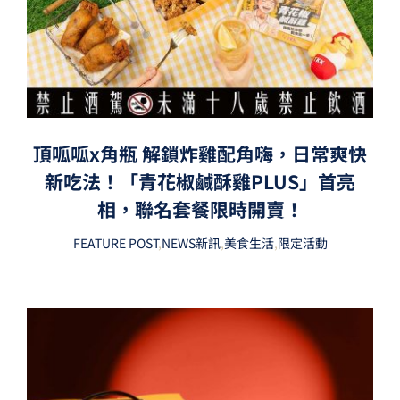
頂呱呱x角瓶 解鎖炸雞配角嗨，日常爽快
新吃法！「青花椒鹹酥雞PLUS」首亮
相，聯名套餐限時開賣！
FEATURE POST
,
NEWS新訊
,
美食生活
,
限定活動