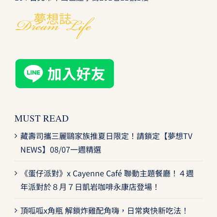
MUST READ
藏壽司攜三麗鷗家族推夏日限定！請鎖定【夢想TV
NEWS】08/07一週精選
《蛋仔派對》x Cayenne Café 聯動主題餐廳！４週
年派對於８月７日凱岩咖啡永康店登場！
頂呱呱x角瓶 解鎖炸雞配角嗨，日常爽快新吃法！