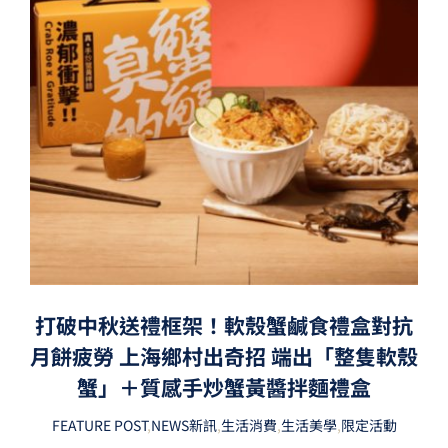
打破中秋送禮框架！軟殼蟹鹹食禮盒對抗
月餅疲勞 上海鄉村出奇招 端出「整隻軟殼
蟹」＋質感手炒蟹黃醬拌麵禮盒
FEATURE POST
,
NEWS新訊
,
生活消費
,
生活美學
,
限定活動