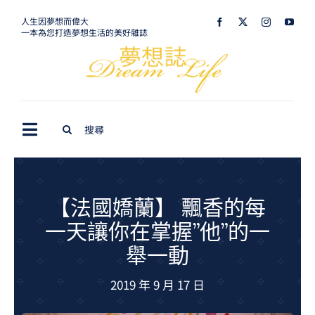
Skip
人生因夢想而偉大
一本為您打造夢想生活的美好雜誌
to
content
Search
Toggle
for:
Navigation
最新訊息
生活美學
【法國嬌蘭】 飄香的每
一天讓你在掌握”他”的一
室內設計
舉一動
購屋指南
2019 年 9 月 17 日
夢想旅遊