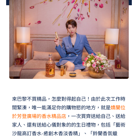
夢想TV
GCU大賽
夢想購物
來巴黎不買精品，怎麼對得起自己！由於此次工作時
間緊湊，唯一能滿足你的購物慾的地方，就是
嬌蘭位
於芳登廣場的香水精品店
，一次買齊送給自己、送給
家人、還有送給心儀對象的的生日禮物，包括「藝術
沙龍高訂香水-癒創木香淡香精」、「鈴蘭香氛蠟