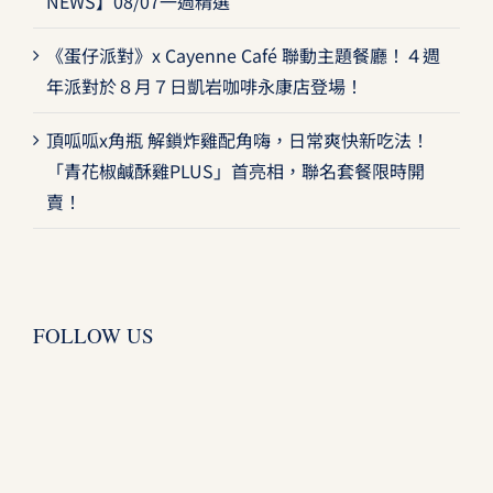
NEWS】08/07一週精選
《蛋仔派對》x Cayenne Café 聯動主題餐廳！４週
年派對於８月７日凱岩咖啡永康店登場！
頂呱呱x角瓶 解鎖炸雞配角嗨，日常爽快新吃法！
「青花椒鹹酥雞PLUS」首亮相，聯名套餐限時開
賣！
FOLLOW US