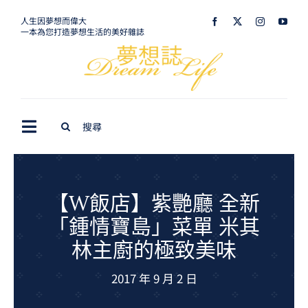
Skip
人生因夢想而偉大
一本為您打造夢想生活的美好雜誌
to
content
Search
Toggle
for:
Navigation
最新訊息
生活美學
【W飯店】紫艷廳 全新
「鍾情寶島」菜單 米其
室內設計
林主廚的極致美味
購屋指南
2017 年 9 月 2 日
夢想旅遊