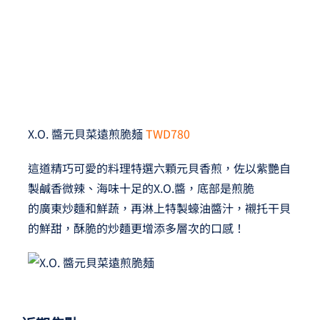
X.O. 醬元貝菜遠煎脆麺
TWD780
這道精巧可愛的料理特選六顆元貝香煎，佐以紫艷自
製鹹香微辣、海味十足的X.O.醬，底部是煎脆
的廣東炒麵和鮮蔬，再淋上特製蠔油醬汁，襯托干貝
的鮮甜，酥脆的炒麵更增添多層次的口感！