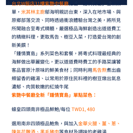
台北W飯店31樓紫艷中餐廳
推出「鍾情寶島」全新菜
夢想TV
單，
米其林主廚
鄔海明親訪台東，深入在地市場、與
原鄉部落交流、同時透過衝浪體驗台灣之美，將所見
GCU大賽
所聞融合至粵式精髓，嚴選極品海鮮創造出道道費工
夢想購物
的精緻料理，更取馬告、樹豆入菜，打造愛台灣的創
新美饌！
「鍾情寶島」系列菜色和套餐，將粵式料理最經典的
海鮮做出華麗變化，更以道道費時費工的手路菜讓饕
客品嘗原汁原味的鮮美食材；同時利用
馬告熬
煮出齒
頰留香的雞湯、以常用於原住民料裡的樹豆燉出氣息
濃郁、肉質軟嫩的紅燒牛尾
紫艷中餐廳全新「鍾情寶島」單點菜色：
蠔皇四頭南非極品鮮鮑/每位
TWD1, 480
選用南非四頭極品鮑魚，與加入
金華火腿、薑、蔥、
陳年花雕酒、黑毛豬肉
等食材及調味的老雞湯