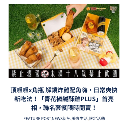
頂呱呱x角瓶 解鎖炸雞配角嗨，日常爽快
新吃法！「青花椒鹹酥雞PLUS」首亮
相，聯名套餐限時開賣！
FEATURE POST
,
NEWS新訊
,
美食生活
,
限定活動