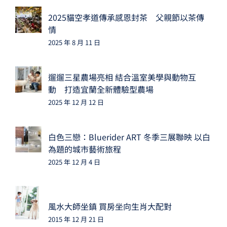
2025貓空孝道傳承感恩封茶 父親節以茶傳
情
2025 年 8 月 11 日
遛遛三星農場亮相 結合溫室美學與動物互
動 打造宜蘭全新體驗型農場
2025 年 12 月 12 日
白色三戀：Bluerider ART 冬季三展聯映 以白
為題的城市藝術旅程
2025 年 12 月 4 日
風水大師坐鎮 買房坐向生肖大配對
2015 年 12 月 21 日