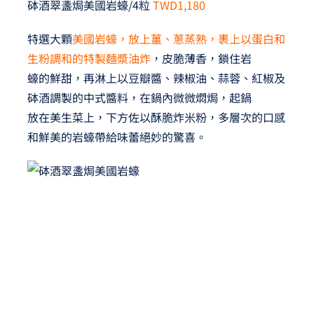
砵酒翠盞焗美國岩蠔/4粒
TWD1,180
特選大顆
美國岩蠔，放上薑、蔥蒸熟，裹上以蛋白和
生粉調和的特製麵漿油炸
，皮脆薄香，鎖住岩
蠔的鮮甜，再淋上以豆瓣醬、辣椒油、蒜蓉、紅椒及
砵酒調製的中式醬料，在鍋內微微燜焗，起鍋
放在美生菜上，下方佐以酥脆炸米粉，多層次的口感
和鮮美的岩蠔帶給味蕾絕妙的驚喜。