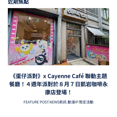
近期焦點
《蛋仔派對》x Cayenne Café 聯動主題
餐廳！４週年派對於８月７日凱岩咖啡永
康店登場！
FEATURE POST
,
NEWS新訊
,
動漫IP
,
限定活動