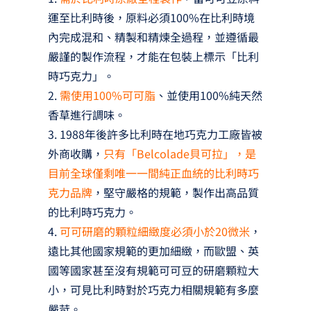
運至比利時後，原料必須100%在比利時境
內完成混和、精製和精煉全過程，並遵循最
嚴謹的製作流程，才能在包裝上標示「比利
時巧克力」。
2.
需使用100%可可脂
、並使用100%純天然
香草進行調味。
3. 1988年後許多比利時在地巧克力工廠皆被
外商收購，
只有「Belcolade貝可拉」，是
目前全球僅剩唯一一間純正血統的比利時巧
克力品牌
，堅守嚴格的規範，製作出高品質
的比利時巧克力。
4.
可可研磨的顆粒細緻度必須小於20微米
，
遠比其他國家規範的更加細緻，而歐盟、英
國等國家甚至沒有規範可可豆的研磨顆粒大
小，可見比利時對於巧克力相關規範有多麼
嚴苛。