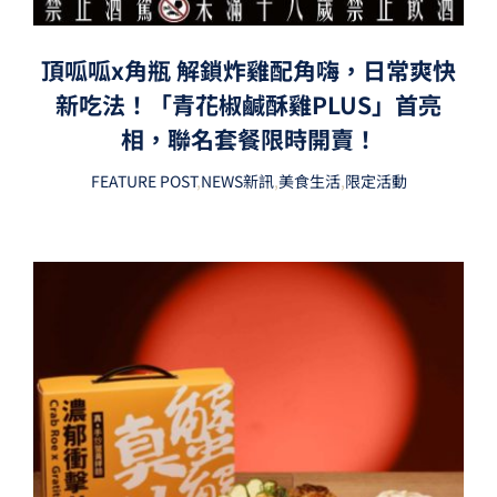
頂呱呱x角瓶 解鎖炸雞配角嗨，日常爽快
新吃法！「青花椒鹹酥雞PLUS」首亮
相，聯名套餐限時開賣！
FEATURE POST
,
NEWS新訊
,
美食生活
,
限定活動