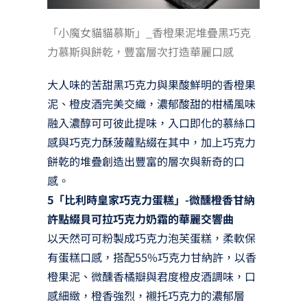
「小魔女貓貓慕斯」_香橙果泥堆疊黑巧克
力慕斯與餅乾，豐富層次打造華麗口感
大人味的苦甜黑巧克力與果酸鮮明的香橙果
泥、橙皮酒完美交織，濃郁酸甜的柑橘風味
融入濃醇可可彼此提味，入口即化的慕絲口
感與巧克力酥菠蘿點綴在其中，加上巧克力
餅乾的堆疊創造出豐富的層次與新奇的口
感。
5「比利時皇家巧克力蛋糕」-微醺橙香甘納
許點綴貝可拉巧克力奶霜的華麗交響曲
以天然可可粉製成巧克力泡芙蛋糕，柔軟保
有蛋糕口感，搭配55%巧克力甘納許，以香
橙果泥、微醺香橘瓣與君度橙皮酒調味，口
感細緻，橙香強烈，襯托巧克力的濃郁層