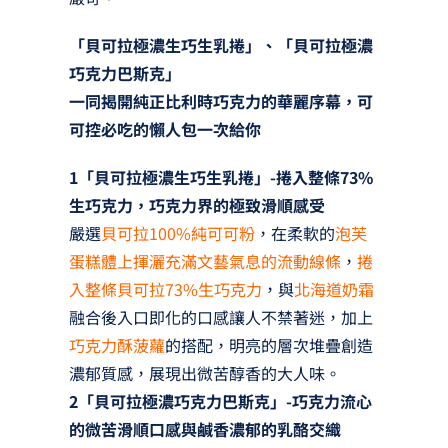
「貝可拉極濃生巧生乳捲」、「貝可拉極濃
巧克力巴斯克」
一同揭開純正比利時巧克力的華麗序幕，可
可控必吃的懶人包一次給你
1「貝可拉極濃生巧生乳捲」-捲入整條73%
生巧克力，巧克力界的極致滑順感受
嚴選
貝可拉100%純可可粉
，在柔軟的
泡芙
蛋糕體上揮灑充滿文藝氣息的流動線條
，
捲
入整條貝可拉73%生巧克力
，與
北海道奶霜
融合後入口即化的口感讓人不禁著迷，加上
巧克力酥菠蘿
的搭配，明亮的層次堆疊創造
濃郁質感，展現出微苦醇香的大人味。
2「貝可拉極濃巧克力巴斯克」-巧克力流心
的微苦滑順口感與鹹香濃郁的乳酪交織