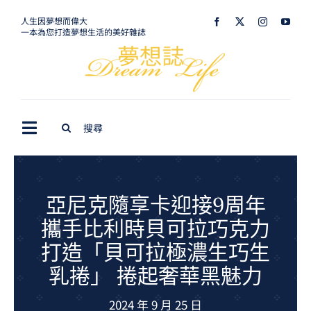
Skip
人生因夢想而偉大
一本為您打造夢想生活的美好雜誌
to
content
Search
Toggle
for:
Navigation
最新訊息
生活美學
亞尼克隨享卡迎接9周年
攜手比利時貝可拉巧克力
室內設計
打造「貝可拉極濃生巧生
購屋指南
乳捲」 捲起奢華黑魅力
夢想旅遊
2024 年 9 月 25 日