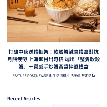
打破中秋送禮框架！軟殼蟹鹹食禮盒對抗
月餅疲勞 上海鄉村出奇招 端出「整隻軟殼
蟹」＋質感手炒蟹黃醬拌麵禮盒
FEATURE POST
,
NEWS新訊
,
生活消費
,
生活美學
,
限定活動
Recent Articles