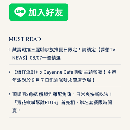
MUST READ
藏壽司攜三麗鷗家族推夏日限定！請鎖定【夢想TV
NEWS】08/07一週精選
《蛋仔派對》x Cayenne Café 聯動主題餐廳！４週
年派對於８月７日凱岩咖啡永康店登場！
頂呱呱x角瓶 解鎖炸雞配角嗨，日常爽快新吃法！
「青花椒鹹酥雞PLUS」首亮相，聯名套餐限時開
賣！