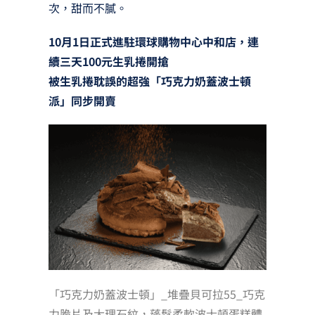
次，甜而不膩。
10月1日正式進駐環球購物中心中和店，連
續三天100元生乳捲開搶
被生乳捲耽誤的超強「巧克力奶蓋波士頓
派」同步開賣
「巧克力奶蓋波士頓」_堆疊貝可拉55_巧克
力脆片及大理石紋，蓬鬆柔軟波士頓蛋糕體