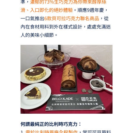
準，
濃郁的73%生巧克力為你帶來醇厚絲
滑、入口即化的絕妙體驗
。順應9週年慶，
一口氣推出
6款貝可拉巧克力聯名商品
，從
內在食材用料到外在樣式設計，處處充滿迷
人的美味小細節。
何謂最純正的比利時巧克力：
1.
需於比利時原廠全程製作
，當可可豆原料