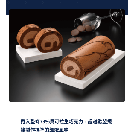
夢想TV
GCU大賽
夢想購物
捲入整條73%貝可拉生巧克力，超越歐盟規
範製作標準的細緻風味