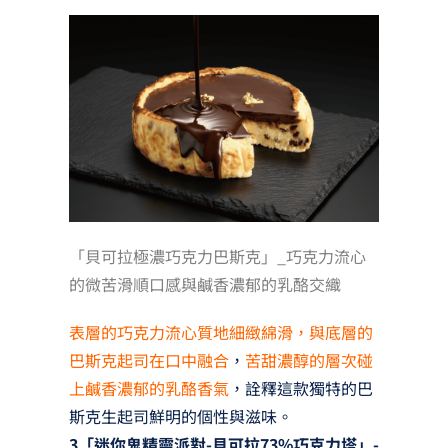
「貝可拉極濃巧克力巴斯克」_巧克力流心
的微苦滑順口感與鹹香濃郁的乳酪交織
表層的巧克力流心質地細緻綿滑，與底層的
巴斯克起司在口中融合
，
苦甜濃醇的層次碰
上鹹香濃郁的乳酪香氣
，詮釋這款獨特的巴
斯克生起司鮮明的個性與滋味。
3「迷你鬼精靈派對-貝可拉73%巧克力塔」-