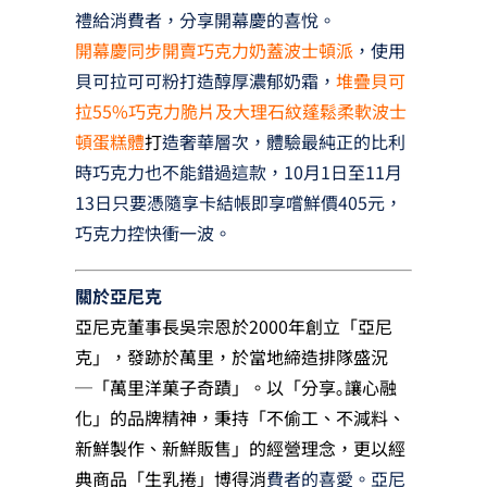
禮給消費者，分享開幕慶的喜悅。
開幕慶同步開賣巧克力奶蓋波士頓派
，使用
貝可拉可可粉打造醇厚濃郁奶霜，
堆疊貝可
拉55%巧克力脆片及大理石紋蓬鬆柔軟波士
頓蛋糕體
打
造奢華層次，體驗最純正的比利
時巧克力也不能錯過這款，10月1日至11月
13日只要憑隨享卡結帳即享嚐鮮價405元，
巧克力控快衝一波。
關於亞尼克
亞尼克董事長吳宗恩於2000年創立「亞尼
克」，發跡於萬里，於當地締造排隊盛況
─「萬里洋菓子奇蹟」。以「分享｡讓心融
化」的品牌精神，秉持「不偷工、不減料、
新鮮製作、新鮮販售」的經營理念，更以經
典商品「生乳捲」博得消
費者的喜愛。亞尼