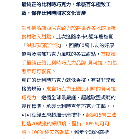
最純正的比利時巧克力，承襲百年極致工
藝，保存比利時國家文化資產
生乳捲名店亞尼克致力於將世界各地的頂級
食材融入甜點
，此次逢隨享卡9週年慶檔期
「
9想巧巧陪伴你
」，回饋60萬卡友的好康
優惠及濃郁巧克力風味的各式甜點，
首度攜
手最純正的比利時巧克力品牌-貝可拉，打造
奢華可可饗宴
。
真正的比利時巧克力就像香檳，有著非常嚴
格的規範，
來自巧克力王國比利時的貝可拉
巧克力
，遵循全球最嚴謹、超越歐盟規範的
製作標準，承襲比利時百年巧克力工藝。，
可可豆經五層超細研磨技術，
超過15層工法
打造20微米的細緻度，堅持100%純可可
脂、100%純天然香草
，獨步全球的高標