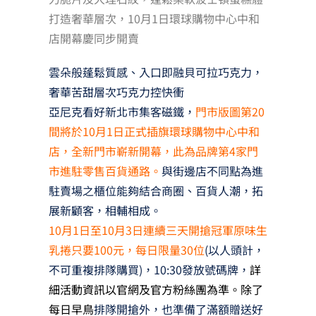
打造奢華層次，10月1日環球購物中心中和
店開幕慶同步開賣
雲朵般蓬鬆質感、入口即融貝可拉巧克力，
奢華苦甜層次巧克力控快衝
亞尼克看好新北市集客磁鐵，
門市版圖第20
間將於10月1日正式插旗環球購物中心中和
店，全新門市嶄新開幕，此為品牌第4家門
市進駐零售百貨通路。
與街邊店不同點為進
駐賣場之櫃位能夠結合商圈、百貨人潮，拓
展新顧客，相輔相成。
10月1日至10月3日連續三天開搶冠軍原味生
乳捲只要100元，每日限量30位
(以人頭計，
不可重複排隊購買)，10:30發放號碼牌，
詳
細活動資訊以官網及官方粉絲團為準。除了
每日早鳥
排隊開搶外，也準備了滿額贈送好