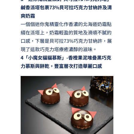
鹹香派塔包裹73%貝可拉巧克力甘納許及清
爽奶霜
一個個迷你鬼精靈化作香濃的北海道奶霜點
綴在派塔上，奶霜輕盈的質地及滑順不膩的
口感，下層是貝可拉73%巧克力甘納許，展
現了這款巧克力塔療癒濃醇的滋味。
4「小魔女貓貓慕斯」-香橙果泥堆疊黑巧克
力慕斯與餅乾，豐富層次打造華麗口感