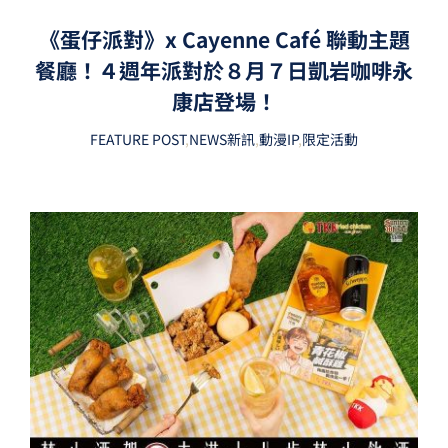
《蛋仔派對》x Cayenne Café 聯動主題
餐廳！４週年派對於８月７日凱岩咖啡永
康店登場！
FEATURE POST
,
NEWS新訊
,
動漫IP
,
限定活動