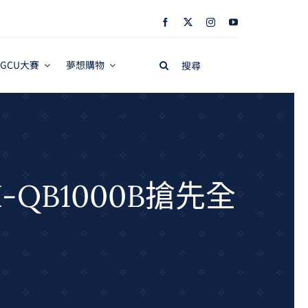
Search
GCU大賽
夢想購物
for:
-QB1000B搶先全