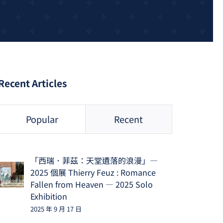
Recent Articles
Popular
Recent
「西瑞．菲茲：天堂遺落的浪漫」—
2025 個展 Thierry Feuz : Romance
Fallen from Heaven — 2025 Solo
Exhibition
2025 年 9 月 17 日