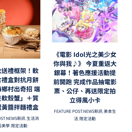
《電影 Idol光之美少女
你與我♪》 今夏重返大
秋送禮框架！軟
銀幕！著色應援活動提
食禮盒對抗月餅
前開跑 完成作品抽電影
海鄉村出奇招 端
票、公仔、再送限定拍
隻軟殼蟹」＋質
立得風小卡
蟹黃醬拌麵禮盒
FEATURE POST
,
NEWS新訊
,
美食生
OST
,
NEWS新訊
,
生活消
活
,
限定活動
活美學
,
限定活動