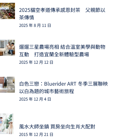
2025貓空孝道傳承感恩封茶 父親節以
茶傳情
2025 年 8 月 11 日
遛遛三星農場亮相 結合溫室美學與動物
互動 打造宜蘭全新體驗型農場
2025 年 12 月 12 日
白色三戀：Bluerider ART 冬季三展聯映
以白為題的城市藝術旅程
2025 年 12 月 4 日
風水大師坐鎮 買房坐向生肖大配對
2015 年 12 月 21 日