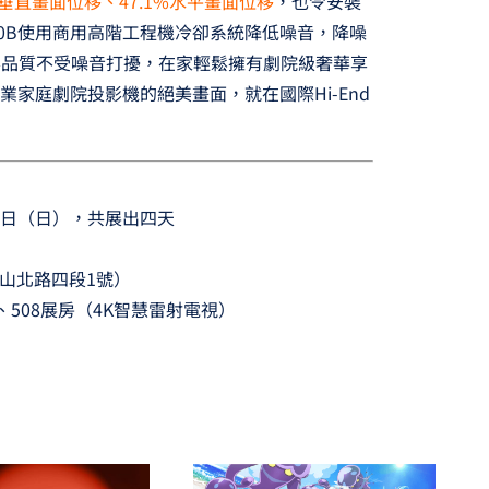
垂直畫面位移、47.1%水平畫面位移
，也令安裝
000B使用商用高階工程機冷卻系統降低噪音，降噪
影品質不受噪音打擾，在家輕鬆擁有劇院級奢華享
專業家庭劇院投影機的絕美畫面，就在國際Hi-End
18日（日），共展出四天
山北路四段1號）
508展房（4K智慧雷射電視）