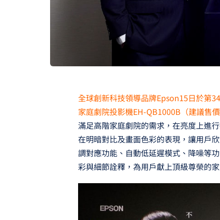
全球創新科技領導品牌Epson15日於第3
家庭劇院投影機EH-QB1000B（建議售價NT
滿足高階家庭劇院的需求，在亮度上進行
在明暗對比及畫面色彩的表現，讓用戶欣
調對應功能、自動低延遲模式、降噪等功
彩與細節詮釋，為用戶獻上頂級尊榮的家