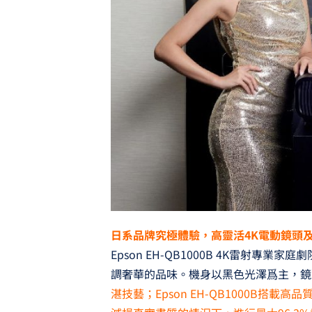
日系品牌究極體驗，高靈活4K電動鏡頭
Epson EH-QB1000B 4K雷射
調奢華的品味。機身以黑色光澤爲主，鏡
湛技藝；Epson EH-QB1000B搭