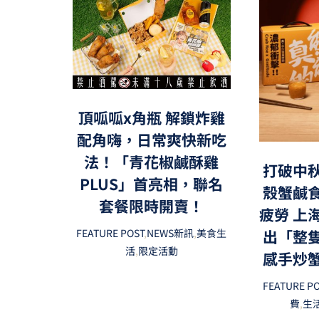
頂呱呱x角瓶 解鎖炸雞
配角嗨，日常爽快新吃
法！「青花椒鹹酥雞
打破中
PLUS」首亮相，聯名
殼蟹鹹
套餐限時開賣！
疲勞 上
出「整
FEATURE POST
,
NEWS新訊
,
美食生
活
,
限定活動
感手炒
FEATURE P
費
,
生