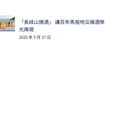
「長岐山燒酒」 讓百年馬祖地瓜燒酒榮
光再現
2025 年 5 月 27 日