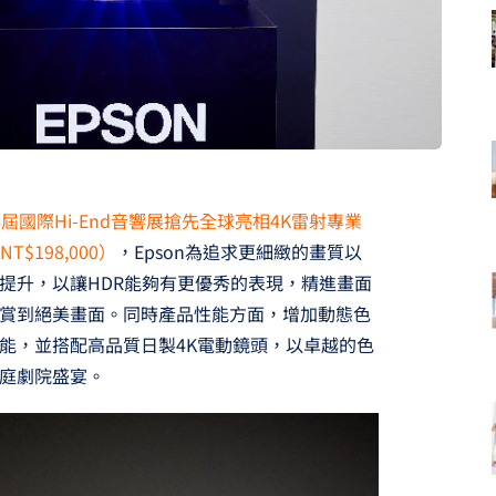
4屆國際Hi-End音響展搶先全球亮相4K雷射專業
$198,000）
，Epson為追求更細緻的畫質以
提升，以讓HDR能夠有更優秀的表現，精進畫面
賞到絕美畫面。同時產品性能方面，增加動態色
能，並搭配高品質日製4K電動鏡頭，以卓越的色
庭劇院盛宴。