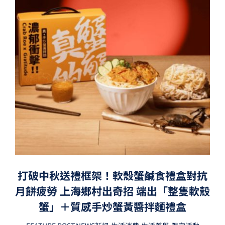
打破中秋送禮框架！軟殼蟹鹹食禮盒對抗
月餅疲勞 上海鄉村出奇招 端出「整隻軟殼
蟹」＋質感手炒蟹黃醬拌麵禮盒