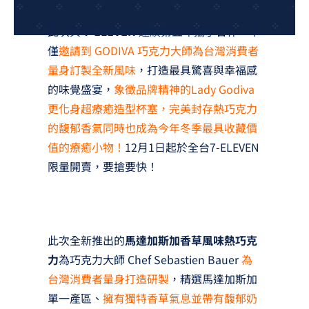
夢想TV
此次與
7-ELEVEN
連續第五年攜手合作，不
GCU大賽
僅
邀請到 GODIVA 巧克力大師為台灣消費者
量身訂製全新風味
，打造最具驚喜與幸福感
夢想購物
的味覺盛宴，
象徵品牌精神的Lady Godiva
更化身超療癒造型杯塞，完美封存熱巧克力
的馥郁香氣同時也成為今年冬季最具收藏價
值的療癒小物！
12月1日起於全台7-ELEVEN
限量開賣，要搶要快！
此次全新推出的
馬達加斯加香草風味熱巧克
力
為巧克力大師 Chef Sebastien Bauer
為
台灣消費者量身打造研製
，精選馬達加斯加
單一產區、
擁有獨特香草氣息並帶有馥郁奶