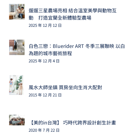
遛遛三星農場亮相 結合溫室美學與動物互
動 打造宜蘭全新體驗型農場
2025 年 12 月 12 日
白色三戀：Bluerider ART 冬季三展聯映 以白
為題的城市藝術旅程
2025 年 12 月 4 日
風水大師坐鎮 買房坐向生肖大配對
2015 年 12 月 21 日
【美的in台灣】 巧時代跨界設計創生計畫
2020 年 7 月 22 日