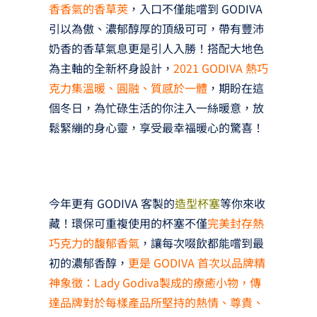
香香氣的香草莢
，入口不僅能嚐到 GODIVA
引以為傲、濃郁醇厚的頂級可可，帶有豐沛
奶香的香草氣息更是引人入勝！搭配大地色
為主軸的全新杯身設計，
2021 GODIVA 熱巧
克力集溫暖、圓融、質感於一體
，期盼在這
個冬日，為忙碌生活的你注入一絲暖意，放
鬆緊繃的身心靈，享受最幸福暖心的驚喜！
今年更有 GODIVA 客製的
造型杯塞
等你來收
藏！環保可重複使用的杯塞不僅
完美封存熱
巧克力的馥郁香氣
，讓每次啜飲都能嚐到最
初的濃郁香醇，
更是 GODIVA 首次以品牌精
神象徵：Lady Godiva製成的療癒小物，傳
達品牌對於每樣產品所堅持的熱情、尊貴、