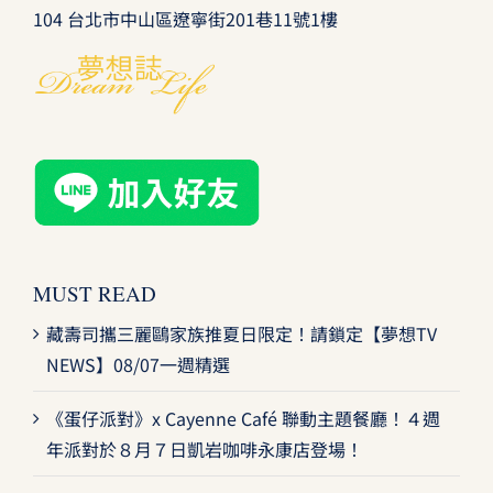
104 台北市中山區遼寧街201巷11號1樓
MUST READ
藏壽司攜三麗鷗家族推夏日限定！請鎖定【夢想TV
NEWS】08/07一週精選
《蛋仔派對》x Cayenne Café 聯動主題餐廳！４週
年派對於８月７日凱岩咖啡永康店登場！