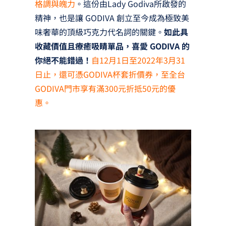
格調與魄力
。這份由Lady Godiva所啟發的
精神，也是讓 GODIVA 創立至今成為極致美
味奢華的頂級巧克力代名詞的關鍵。
如此具
收藏價值且療癒吸睛單品，喜愛 GODIVA 的
你絕不能錯過！
自12月1日至2022年3月31
日止，還可憑GODIVA杯套折價券，至全台
GODIVA門市享有滿300元折抵50元的優
惠。