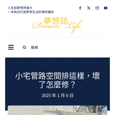
Skip
人生因夢想而偉大
一本為您打造夢想生活的美好雜誌
to
content
Search
Toggle
for:
Navigation
最新訊息
生活美學
小宅管路空間排這樣，壞
了怎麼修？
室內設計
2025 年 1 月 6 日
購屋指南
夢想旅遊