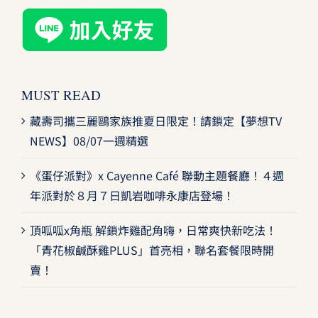
MUST READ
藏壽司攜三麗鷗家族推夏日限定！請鎖定【夢想TV
NEWS】08/07一週精選
《蛋仔派對》x Cayenne Café 聯動主題餐廳！４週
年派對於８月７日凱岩咖啡永康店登場！
頂呱呱x角瓶 解鎖炸雞配角嗨，日常爽快新吃法！
「青花椒鹹酥雞PLUS」首亮相，聯名套餐限時開
賣！