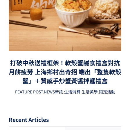
打破中秋送禮框架！軟殼蟹鹹食禮盒對抗
月餅疲勞 上海鄉村出奇招 端出「整隻軟殼
蟹」＋質感手炒蟹黃醬拌麵禮盒
FEATURE POST
,
NEWS新訊
,
生活消費
,
生活美學
,
限定活動
Recent Articles