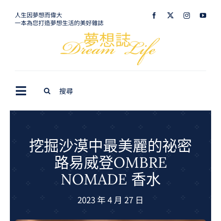
Skip
人生因夢想而偉大
一本為您打造夢想生活的美好雜誌
to
content
Search
Toggle
for:
Navigation
最新訊息
生活美學
挖掘沙漠中最美麗的祕密
路易威登OMBRE
室內設計
NOMADE 香水
購屋指南
2023 年 4 月 27 日
夢想旅遊