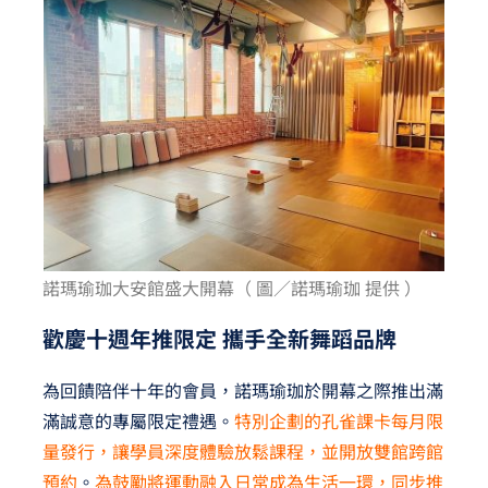
諾瑪瑜珈大安館盛大開幕（ 圖／諾瑪瑜珈 提供 ）
歡慶十週年推限定 攜手全新舞蹈品牌
為回饋陪伴十年的會員，諾瑪瑜珈於開幕之際推出滿
滿誠意的專屬限定禮遇。
特別企劃的孔雀課卡每月限
量發行，讓學員深度體驗放鬆課程，並開放雙館跨館
預約
。
為鼓勵將運動融入日常成為生活一環，同步推