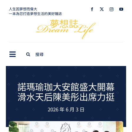
Skip
人生因夢想而偉大
一本為您打造夢想生活的美好雜誌
to
content
Search
Toggle
for:
Navigation
最新訊息
生活美學
諾瑪瑜珈大安館盛大開幕
滑水天后陳美彤出席力挺
室內設計
2026 年 6 月 3 日
購屋指南
夢想旅遊