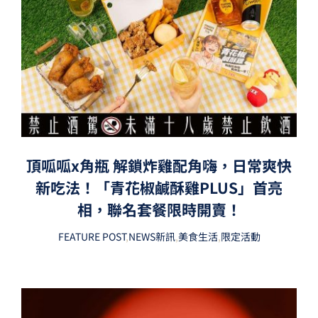
頂呱呱x角瓶 解鎖炸雞配角嗨，日常爽快
新吃法！「青花椒鹹酥雞PLUS」首亮
相，聯名套餐限時開賣！
FEATURE POST
,
NEWS新訊
,
美食生活
,
限定活動