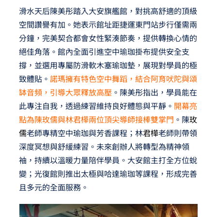
滑水天后陳美彤踏入大安旗艦館，對挑高舒適的頂級
空間讚譽有加。她表示館址距捷運東門站步行僅需兩
分鐘，完美契合都會女性緊湊節奏，提供轉換心情的
絕佳角落。館內全面引進空中瑜珈掛布提供安全支
撐，並選用專屬防滑軟木塞瑜珈墊，展現對學員的極
致體貼。
諾瑪擁有特色空中舞蹈，結合阿育吠陀與頌
缽音頻，引導大眾釋放高壓
。陳美彤指出，學員能在
此專注自我，透過練習維持良好體態與平靜。
開幕亮
點為陳玫儒與林君樺兩位頂尖導師接棒雙掌門
。陳
玫
儒
老師專精空中瑜珈與芳香課程；林
君樺
老師則帶領
深度冥想與舒緩練習。未來創辦人將轉型為精神領
袖，持續以溫暖力量陪伴學員。大安館主打全方位蛻
變；光復館則推出太極與哈達瑜珈等課程，形成完善
且多元的全面服務。