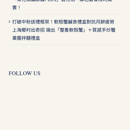
賣！
打破中秋送禮框架！軟殼蟹鹹食禮盒對抗月餅疲勞
上海鄉村出奇招 端出「整隻軟殼蟹」＋質感手炒蟹
黃醬拌麵禮盒
FOLLOW US