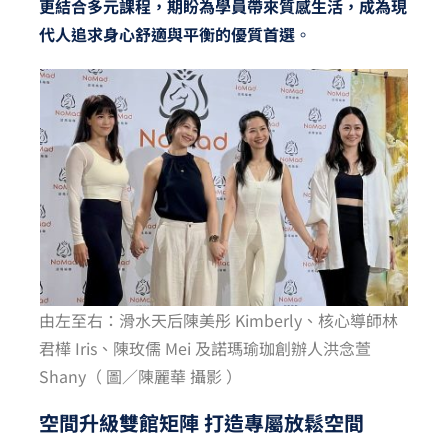
更結合多元課程，期盼為學員帶來質感生活，成為現
代人追求身心舒適與平衡的優質首選
。
由左至右：滑水天后陳美彤 Kimberly、核心導師林
君樺 Iris、陳玫儒 Mei 及諾瑪瑜珈創辦人洪念萱
Shany（ 圖／陳麗華 攝影 ）
空間升級雙館矩陣 打造專屬放鬆空間