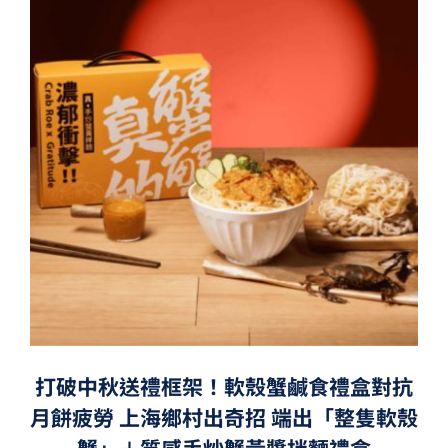
打破中秋送禮框架！軟殼蟹鹹食禮盒對抗
月餅疲勞 上海鄉村出奇招 端出「整隻軟殼
蟹」＋質感手炒蟹黃醬拌麵禮盒