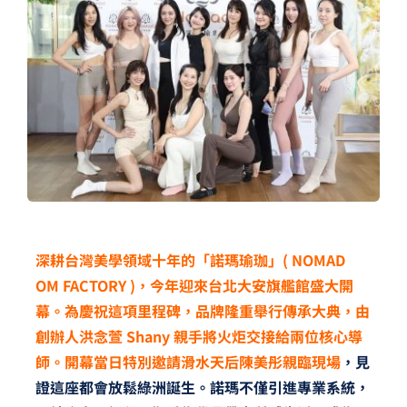
夢想TV
GCU大賽
夢想購物
深耕台灣美學領域十年的「諾瑪瑜珈」( NOMAD
OM FACTORY )，今年迎來台北大安旗艦館盛大開
幕。為慶祝這項里程碑，品牌隆重舉行傳承大典，由
創辦人洪念萱 Shany 親手將火炬交接給兩位核心導
師。開幕當日特別邀請滑水天后陳美彤親臨現場
，見
證這座都會放鬆綠洲誕生。諾瑪不僅引進專業系統，