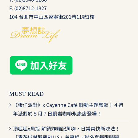
F. (02)8712-1827
104 台北市中山區遼寧街201巷11號1樓
MUST READ
《蛋仔派對》x Cayenne Café 聯動主題餐廳！４週
年派對於８月７日凱岩咖啡永康店登場！
頂呱呱x角瓶 解鎖炸雞配角嗨，日常爽快新吃法！
「青花椒鹹酥雞PLUS」首亮相，聯名套餐限時開