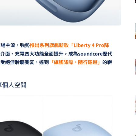
市場主流，強勢
推出系列旗艦新款「Liberty 4 Pro降
面、充電四大功能全面提升，成為soundcore歷代
享受絕佳聆聽饗宴，達到
「旗艦降噪，隨行遨遊」
的嶄
享個人空間