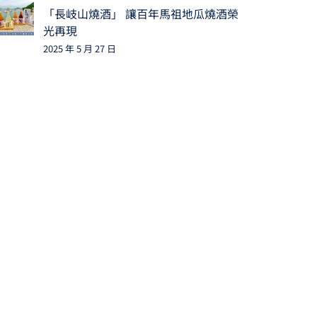
「長岐山燒酒」 讓百年馬祖地瓜燒酒榮
光再現
2025 年 5 月 27 日