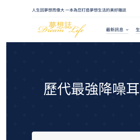
Skip
人生因夢想而偉大 一本為您打造夢想生活的美好雜誌
to
content
最新訊息
生
歷代最強降噪耳機！s