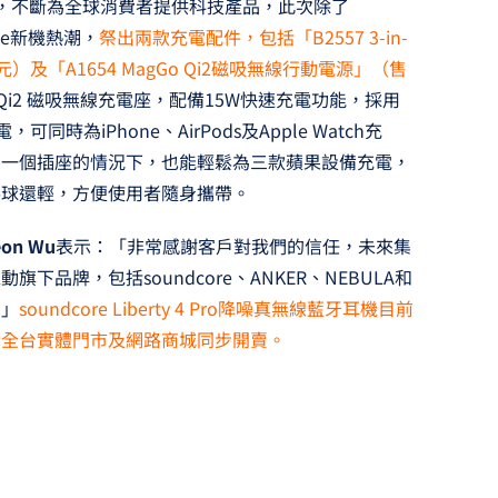
下各品牌，不斷為全球消費者提供科技產品，此次除了
one新機熱潮，
祭出兩款充電配件，包括「B2557 3-in-
0元）及「A1654 MagGo Qi2磁吸無線行動電源」（售
MagGo Qi2 磁吸無線充電座，配備15W快速充電功能，採用
可同時為iPhone、AirPods及Apple Watch充
有一個插座的情況下，也能輕鬆為三款蘋果設備充電，
棒球還輕，方便使用者隨身攜帶。
on Wu
表示：「非常感謝客戶對我們的信任，未來集
品牌，包括soundcore、ANKER、NEBULA和
。」
soundcore Liberty 4 Pro降噪真無線藍牙耳機目前
於全台實體門市及網路商城同步開賣。