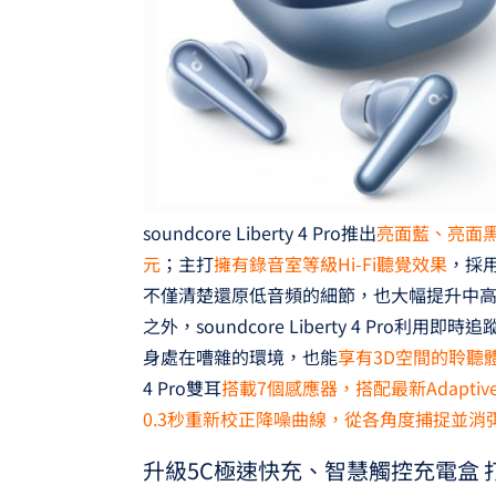
soundcore Liberty 4 Pro推出
亮面藍、亮面黑
元
；主打
擁有錄音室等級Hi-Fi聽覺效果
，採用
不僅清楚還原低音頻的細節，也大幅提升中
之外，soundcore Liberty 4 Pr
身處在嘈雜的環境，也能
享有3D空間的聆聽
4 Pro雙耳
搭載7個感應器，搭配最新Adaptiv
0.3秒重新校正降噪曲線，從各角度捕捉並消
升級5C極速快充、智慧觸控充電盒 