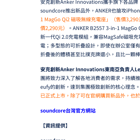
安克創新Anker Innovations攜手旗
soundcore推出新品外，ANKER也搶攻iPh
1 MagGo Qi2 磁吸無線充電座」（售價3,29
價2,290元）
。ANKER B2557 3-in-1 
新一代Qi 2.0充電模組，兼容MagSafe磁吸充電，
電；多型態的可折疊設計，即使在辦公室僅
折疊後的體積甚至比撲克牌還小，且比一顆
安克創新Anker Innovations東南亞負責人Le
團將致力深入了解各地消費者的需求，持續推動旗下
eufy的創新，達到集團極致創新的核心理念
已正式上市，除了可在官網購買新品外，也
soundcore
台灣官方網站
【資訊提供】