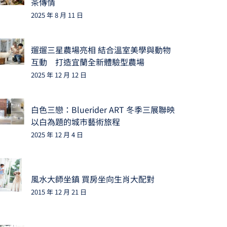
茶傳情
2025 年 8 月 11 日
遛遛三星農場亮相 結合溫室美學與動物
互動 打造宜蘭全新體驗型農場
2025 年 12 月 12 日
白色三戀：Bluerider ART 冬季三展聯映
以白為題的城市藝術旅程
2025 年 12 月 4 日
風水大師坐鎮 買房坐向生肖大配對
2015 年 12 月 21 日