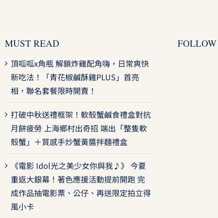
MUST READ
FOLLOW
頂呱呱x角瓶 解鎖炸雞配角嗨，日常爽快
新吃法！「青花椒鹹酥雞PLUS」首亮
相，聯名套餐限時開賣！
打破中秋送禮框架！軟殼蟹鹹食禮盒對抗
月餅疲勞 上海鄉村出奇招 端出「整隻軟
殼蟹」＋質感手炒蟹黃醬拌麵禮盒
《電影 Idol光之美少女你與我♪》 今夏
重返大銀幕！著色應援活動提前開跑 完
成作品抽電影票、公仔、再送限定拍立得
風小卡