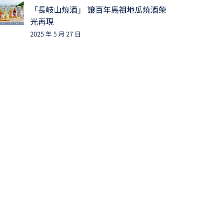
「長岐山燒酒」 讓百年馬祖地瓜燒酒榮
光再現
2025 年 5 月 27 日