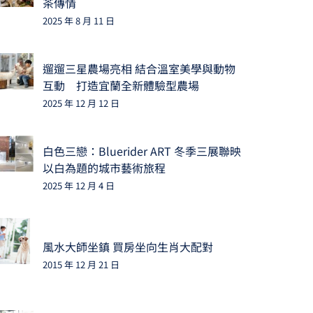
茶傳情
2025 年 8 月 11 日
遛遛三星農場亮相 結合溫室美學與動物
互動 打造宜蘭全新體驗型農場
2025 年 12 月 12 日
白色三戀：Bluerider ART 冬季三展聯映
以白為題的城市藝術旅程
2025 年 12 月 4 日
風水大師坐鎮 買房坐向生肖大配對
2015 年 12 月 21 日