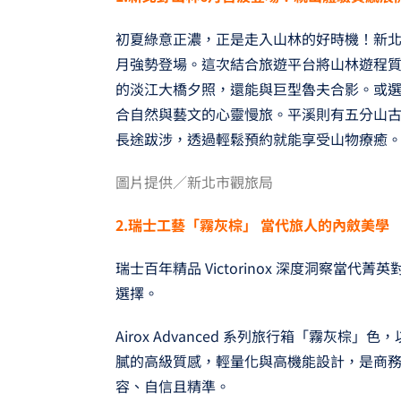
初夏綠意正濃，正是走入山林的好時機！新
月強勢登場。這次結合旅遊平台將山林遊程
的淡江大橋夕照，還能與巨型魯夫合影。或
合自然與藝文的心靈慢旅。平溪則有五分山
長途跋涉，透過輕鬆預約就能享受山物療癒
圖片提供／新北市觀旅局
2.
瑞士工藝「霧灰棕」
當代旅人的內斂美學
瑞士百年精品 Victorinox 深度洞察當
選擇。
Airox Advanced 系列旅行箱「霧灰
膩的高級質感，輕量化與高機能設計，是商
容、自信且精準。