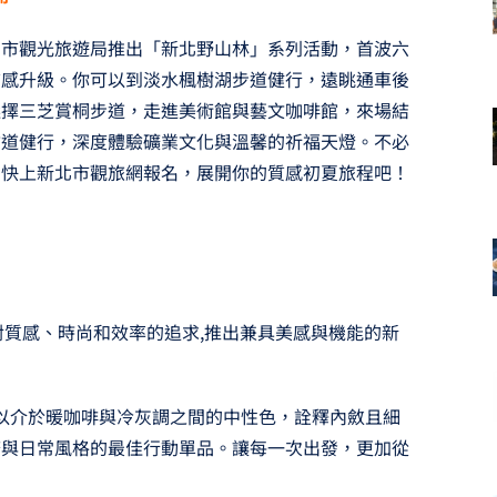
北市觀光旅遊局推出「新北野山林」系列活動，首波六
質感升級。你可以到淡水楓樹湖步道健行，遠眺通車後
選擇三芝賞桐步道，走進美術館與藝文咖啡館，來場結
古道健行，深度體驗礦業文化與溫馨的祈福天燈。不必
。快上新北市觀旅網報名，展開你的質感初夏旅程吧！
代菁英對質感、時尚和效率的追求,推出兼具美感與機能的新
棕」色，以介於暖咖啡與冷灰調之間的中性色，詮釋內斂且細
務與日常風格的最佳行動單品。讓每一次出發，更加從