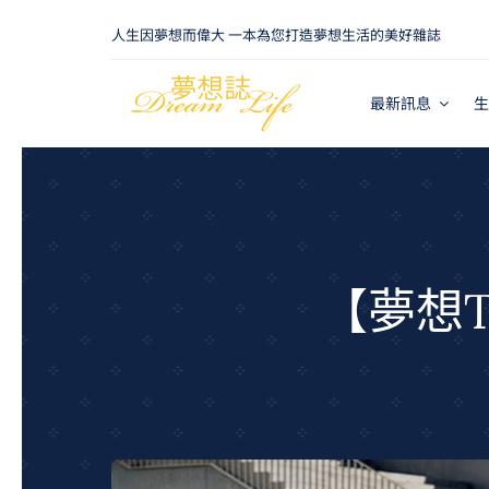
Skip
人生因夢想而偉大 一本為您打造夢想生活的美好雜誌
to
content
最新訊息
生
【夢想T