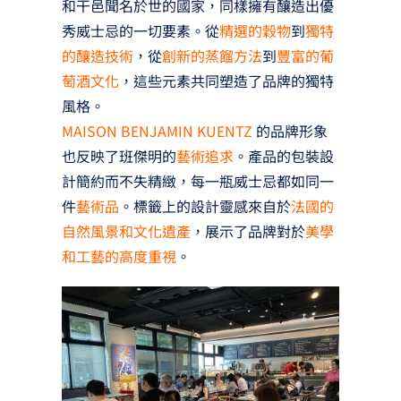
和干邑聞名於世的國家，同樣擁有釀造出優
秀威士忌的一切要素。從
精選的穀物
到
獨特
的釀造技術
，從
創新的蒸餾方法
到
豐富的葡
萄酒文化
，這些元素共同塑造了品牌的獨特
風格。
MAISON BENJAMIN KUENTZ
的品牌形象
也反映了班傑明的
藝術追求
。產品的包裝設
計簡約而不失精緻，每一瓶威士忌都如同一
件
藝術品
。標籤上的設計靈感來自於
法國的
自然風景和文化遺產
，展示了品牌對於
美學
和工藝的高度重視
。