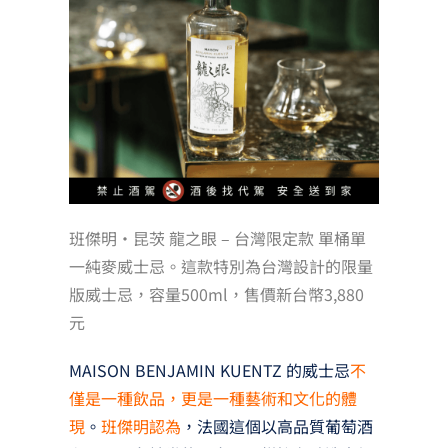
班傑明‧昆茨 龍之眼 – 台灣限定款 單桶單
一純麥威士忌。這款特別為台灣設計的限量
版威士忌，容量500ml，售價新台幣3,880
元
MAISON BENJAMIN KUENTZ 的威士忌
不
僅是一種飲品，更是一種藝術和文化的體
現
。
班傑明認為
，法國這個以高品質葡萄酒