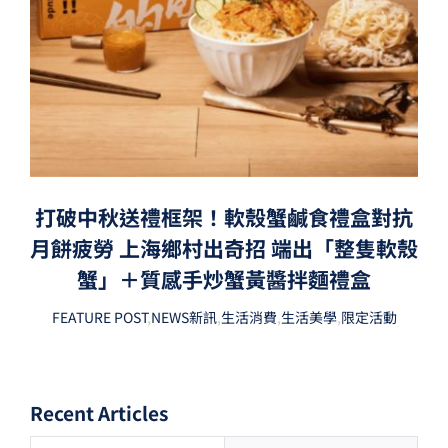
打破中秋送禮框架！軟殼蟹鹹食禮盒對抗
月餅疲勞 上海鄉村出奇招 端出「整隻軟殼
蟹」＋質感手炒蟹黃醬拌麵禮盒
FEATURE POST
,
NEWS新訊
,
生活消費
,
生活美學
,
限定活動
Recent Articles