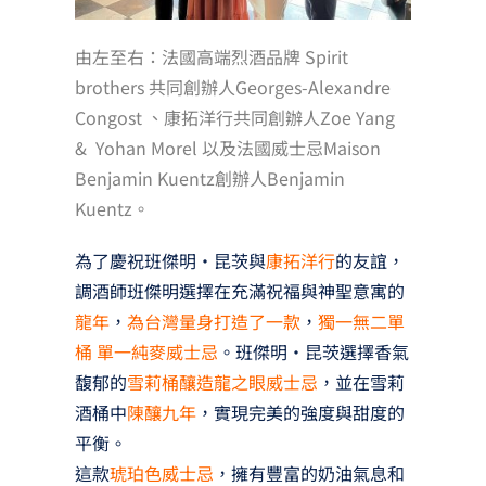
由左至右：法國高端烈酒品牌 Spirit
brothers 共同創辦人Georges-Alexandre
Congost 、康拓洋行共同創辦人Zoe Yang
& Yohan Morel
以
及法國威士忌Maison
Benjamin Kuentz創辦人Benjamin
Kuentz。
為了慶祝班傑明·昆茨與
康拓洋行
的友誼，
調酒師班傑明選擇在充滿祝福與神聖意寓的
龍年
，
為台灣量身打造了一款
，
獨一無二單
桶 單一純麥威士忌
。班傑明‧昆茨選擇香氣
馥郁的
雪莉桶釀造龍之眼威士忌
，並在雪莉
酒桶中
陳釀九年
，實現完美的強度與甜度的
平衡。
這款
琥珀色威士忌
，擁有豐富的奶油氣息和