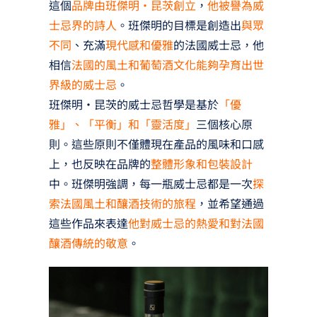
這個
品牌由班傑明·昆茨創立
，
他被譽為威
士忌界的詩人
。班傑明的目標是創造出
與眾
不同
、充滿
現代感和優雅
的法國威士忌，他
相信
法國的風土和葡萄酒文化能夠孕育出世
界級的威士忌
。
班傑明·昆茨的威士忌哲學是基於
「優
雅」、「平衡」和「靈活度」
三個核心原
則。這些原則不僅體現在產品的風味和口感
上，也反映在品牌的
整體形象和包裝設計
中。班傑明強調，每一瓶威士忌都是一次
探
索法國風土和釀酒技術的旅程
，並希望通過
這些作品來表達
他對威士忌的熱愛和對法國
釀酒傳統的敬意
。