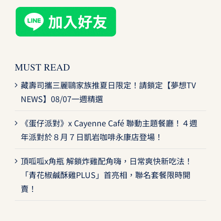
MUST READ
藏壽司攜三麗鷗家族推夏日限定！請鎖定【夢想TV
NEWS】08/07一週精選
《蛋仔派對》x Cayenne Café 聯動主題餐廳！４週
年派對於８月７日凱岩咖啡永康店登場！
頂呱呱x角瓶 解鎖炸雞配角嗨，日常爽快新吃法！
「青花椒鹹酥雞PLUS」首亮相，聯名套餐限時開
賣！