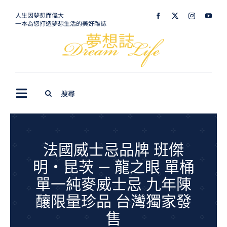
Skip
人生因夢想而偉大
一本為您打造夢想生活的美好雜誌
to
content
Search
Toggle
for:
Navigation
最新訊息
生活美學
法國威士忌品牌 班傑
明‧昆茨 — 龍之眼 單桶
室內設計
單一純麥威士忌 九年陳
購屋指南
釀限量珍品 台灣獨家發
夢想旅遊
售