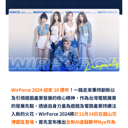
夢想TV
GCU大賽
夢想購物
WirForce 2024
迎來 10 週年
！一路走來秉持創新以
及引領遊戲產業發展的核心精神，作為台灣電競展業
的發展先驅，透過自身力量為遊戲及電競產業持續注
入新的火花，WirForce 2024將
於11月14日在圓山花
博園區登場
，首先宣布推出
全新AI虛擬夥伴Nyx作為