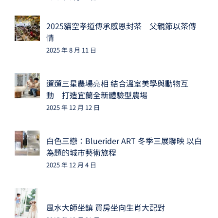
2025貓空孝道傳承感恩封茶 父親節以茶傳
情
2025 年 8 月 11 日
遛遛三星農場亮相 結合溫室美學與動物互
動 打造宜蘭全新體驗型農場
2025 年 12 月 12 日
白色三戀：Bluerider ART 冬季三展聯映 以白
為題的城市藝術旅程
2025 年 12 月 4 日
風水大師坐鎮 買房坐向生肖大配對