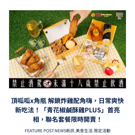
頂呱呱x角瓶 解鎖炸雞配角嗨，日常爽快
新吃法！「青花椒鹹酥雞PLUS」首亮
相，聯名套餐限時開賣！
FEATURE POST
,
NEWS新訊
,
美食生活
,
限定活動