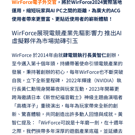
WirForce電子外交官
，將於WirForce2024實際落地
運用，縮短玩家與AI PC之間的距離，為廣大的ACG
使用者帶來更豐富、更貼近使用者的嶄新體驗！
WirForce展現電競產業先驅影響力 推出AI
虛擬夥伴為市場拋磚引玉
WirForce 於2014年由就
肆電競執行長黃智仁
創辦，
至今邁入第十個年頭，持續帶著使命引領電競產業的
發展，秉持著創辦的初心，每年WirForce也不斷突破
自我，立下全新里程碑， 2022年輝達（NVIDIA）執
行長黃仁勳現身開幕夜與玩家互動，2023年開幕更
跨海邀請日本《新世紀福音戰士》神級主題曲演唱者
「高橋洋子」重磅演出，每年為玩家帶來全新的創
新、驚喜體驗，共同創造出許多動人回憶與成就。黃
智仁提及：「WirForce可說是十年磨一劍，在十週年
之際，我們挾帶多年深厚的遊戲產業底蘊，並延續去