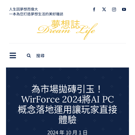
Skip
人生因夢想而偉大
一本為您打造夢想生活的美好雜誌
to
content
Search
Toggle
for:
Navigation
最新訊息
生活美學
為市場拋磚引玉！
WirForce 2024將AI PC
室內設計
概念落地運用讓玩家直接
購屋指南
體驗
夢想旅遊
2024 年 10 月 1 日