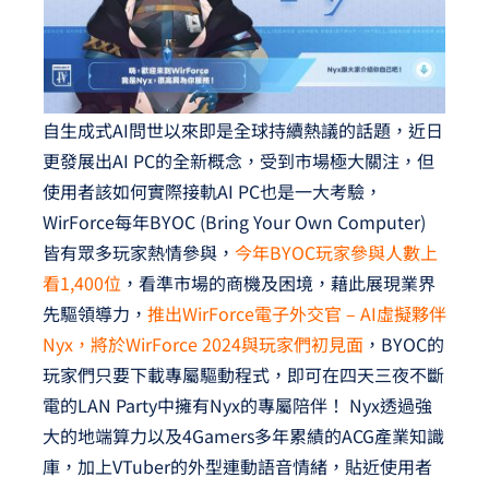
自生成式AI問世以來即是全球持續熱議的話題，近日
更發展出AI PC的全新概念，受到市場極大關注，但
使用者該如何實際接軌AI PC也是一大考驗，
WirForce每年BYOC (Bring Your Own Computer)
皆有眾多玩家熱情參與，
今年BYOC玩家參與人數上
看1,400位
，看準市場的商機及困境，藉此展現業界
先驅領導力，
推出WirForce電子外交官 – AI虛擬夥伴
Nyx，將於WirForce 2024與玩家們初見面
，BYOC的
玩家們只要下載專屬驅動程式，即可在四天三夜不斷
電的LAN Party中擁有Nyx的專屬陪伴！ Nyx透過強
大的地端算力以及4Gamers多年累績的ACG產業知識
庫，加上VTuber的外型連動語音情緒，貼近使用者