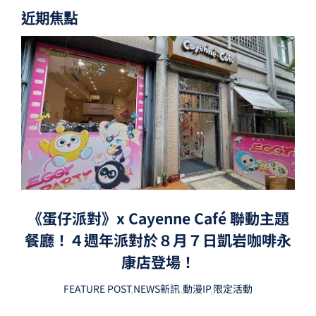
近期焦點
《蛋仔派對》x Cayenne Café 聯動主題
餐廳！４週年派對於８月７日凱岩咖啡永
康店登場！
FEATURE POST
,
NEWS新訊
,
動漫IP
,
限定活動