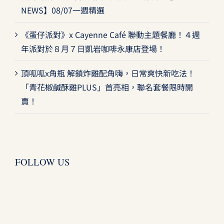
NEWS】08/07一週精選
《蛋仔派對》x Cayenne Café 聯動主題餐廳！４週
年派對於８月７日凱岩咖啡永康店登場！
頂呱呱x角瓶 解鎖炸雞配角嗨，日常爽快新吃法！
「青花椒鹹酥雞PLUS」首亮相，聯名套餐限時開
賣！
FOLLOW US