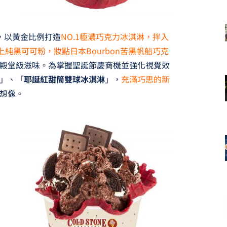
，以黃金比例打造
NO.1極濃巧克力冰淇淋，拌入
上純黑可可粉，妝點日本Bourbon苦黑帆船巧克
殿堂級滋味。為掌握聖誕節慶商機並強化視覺效
」、「
耶誕紅甜筒雙球冰淇淋
」，
充滿巧思的新
想像。