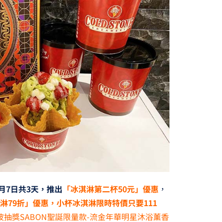
1月7日共3天，推出
「冰淇淋第二杯50元」優惠
，
淋79折」優惠，小杯冰淇淋限時特價只要111
波抽獎SABON聖誕限量款-流金年華明星沐浴薰香