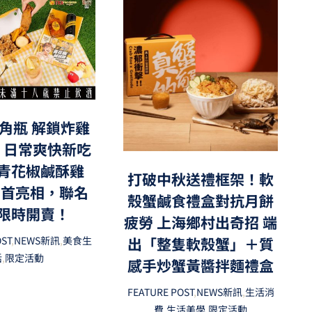
角瓶 解鎖炸雞
，日常爽快新吃
青花椒鹹酥雞
打破中秋送禮框架！軟
」首亮相，聯名
殼蟹鹹食禮盒對抗月餅
限時開賣！
疲勞 上海鄉村出奇招 端
出「整隻軟殼蟹」＋質
OST
,
NEWS新訊
,
美食生
活
,
限定活動
感手炒蟹黃醬拌麵禮盒
FEATURE POST
,
NEWS新訊
,
生活消
費
,
生活美學
,
限定活動