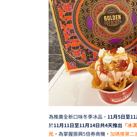
為推廣全新口味冬季冰品，
11月5日至1
於
11月11日至11月14日共4天推出
「冰淇
元
，為掌握振興5倍券商機，
加碼推第二