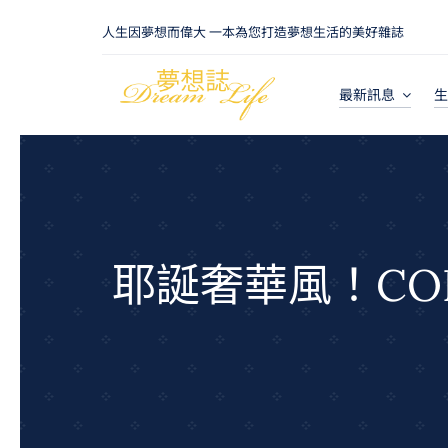
Skip
人生因夢想而偉大 一本為您打造夢想生活的美好雜誌
to
content
最新訊息
生
耶誕奢華風！CO