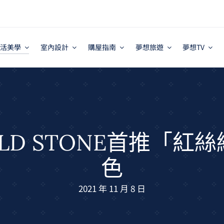
活美學
室內設計
購屋指南
夢想旅遊
夢想TV
LD STONE首推「紅
色
2021 年 11 月 8 日