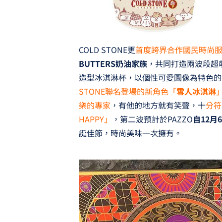
COLD STONE更
首度跨界合作國民時尚
BUTTERS奶油家族
，共同打造兩波段超萌合
造型冰淇淋杯，以個性可愛圖像為特色的
STONE聯名登場的新角色「
雪人冰淇淋
樂的專家
，有他的地方就有笑聲，十
分符
HAPPY」
，第二波預計於PAZZO
自12月
誕佳節，時尚美味一次擁有。