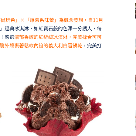
時尚玩色」×「爆濃系味蕾」為概念發想，自11月
」經典冰淇淋，如紅寶石般的色澤十分誘人，每
！嚴選
濃郁香醇的紅絲絨冰淇淋，完美揉合可可
脆外殼裹著鬆軟內餡的義大利白雪餅乾
，完美打