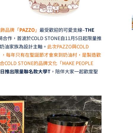
服飾品牌「
PAZZO
」
最受歡迎的可愛支線–
THE
作，首波於COLD STONE自11月5日起限量推
奶油家族為設計主軸。
此次PAZZO與COLD
」，每年只有在聖誕節才會來到奶油村，是製造歡
合COLD STONE的品牌文化「MAKE PEOPLE
6日推出限量聯名款大學T
，陪伴大家一起歡度聖