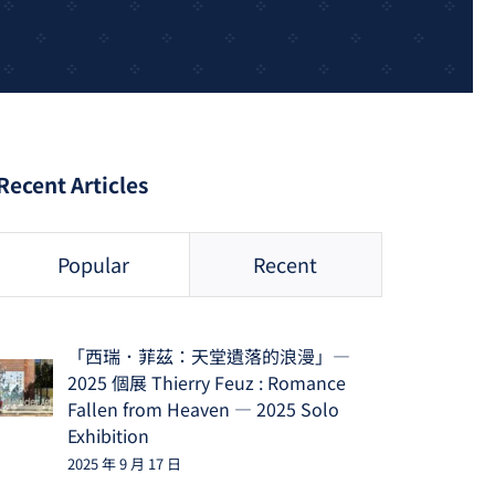
Recent Articles
Popular
Recent
「西瑞．菲茲：天堂遺落的浪漫」—
2025 個展 Thierry Feuz : Romance
Fallen from Heaven — 2025 Solo
Exhibition
2025 年 9 月 17 日