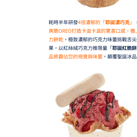
耗時半年研發
4倍濃郁的「
耶誕濃巧克
」
爽脆OREO打造卡滋卡滋的驚喜口感，撒
力餅乾
，極致濃郁的巧克力味蕾挑戰舌尖
果，以紅絲絨巧克力推限量「
耶誕紅脆餅
品將霸佔您的視覺與味蕾
，顛覆聖誕冰品