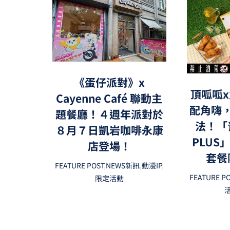
《蛋仔派對》x
頂呱呱x
Cayenne Café 聯動主
配角嗨
題餐廳！４週年派對於
法！「
８月７日凱岩咖啡永康
PLUS
店登場！
套餐
FEATURE POST
,
NEWS新訊
,
動漫IP
,
FEATURE P
限定活動