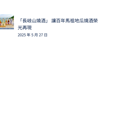
「長岐山燒酒」 讓百年馬祖地瓜燒酒榮
光再現
2025 年 5 月 27 日