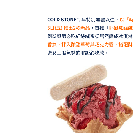
COLD STONE
今年特別顛覆以往，
以「
5日(五) 推出2款新品
，首推「
耶誕紅絲絨
到聖誕節必吃紅絲絨蛋糕居然變成冰淇淋
香氣，拌入酸甜草莓與巧克力醬，搭配酥
造女王般氣勢的耶誕必吃款。