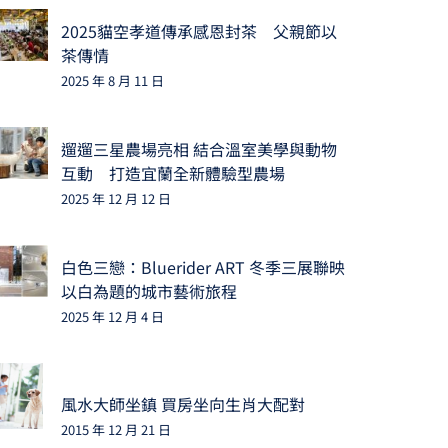
2025貓空孝道傳承感恩封茶 父親節以
茶傳情
2025 年 8 月 11 日
遛遛三星農場亮相 結合溫室美學與動物
互動 打造宜蘭全新體驗型農場
2025 年 12 月 12 日
白色三戀：Bluerider ART 冬季三展聯映
以白為題的城市藝術旅程
2025 年 12 月 4 日
風水大師坐鎮 買房坐向生肖大配對
2015 年 12 月 21 日