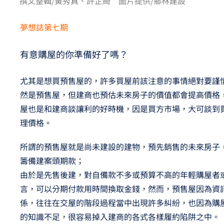
撰文整輯/黃秀真、許芷綺 圖片提供/鄉林建設
夢想TV
夢想誌第七期
GCU大賽
有意購屋的你準備好了嗎？
夢想購物
尤其是想買預售屋的，許多買屋前該注意的事情絕對要謹
然是預售屋，但建商也預估未來房子的價值都會提高價格
屋也是和建商談讓利的好時機，因是買方市場，大可談到
理價格。
所謂的預售屋就是尚未建設的建物，預先銷售的未來房子
籌備建案頭期款；
由於是先售後建，對自備款不多或預算不高的年輕購屋者
言，可以分期付款用時間換取金錢，然而，預售屋因為資
係，往往在交屋的階段過程當中出現許多糾紛，也因為購
的知識不足，很容易掉入建商的各式各樣履約陷阱之中。