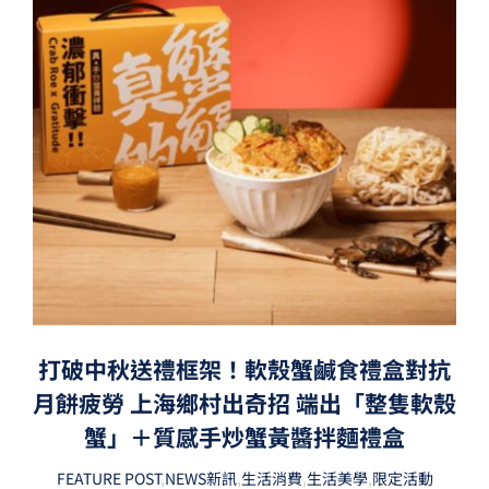
打破中秋送禮框架！軟殼蟹鹹食禮盒對抗
月餅疲勞 上海鄉村出奇招 端出「整隻軟殼
蟹」＋質感手炒蟹黃醬拌麵禮盒
FEATURE POST
,
NEWS新訊
,
生活消費
,
生活美學
,
限定活動