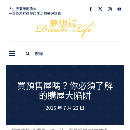
Skip
人生因夢想而偉大
一本為您打造夢想生活的美好雜誌
to
content
Search
Toggle
for:
Navigation
最新訊息
生活美學
買預售屋嗎？你必須了解
的購屋大陷阱
室內設計
2016 年 7 月 22 日
購屋指南
夢想旅遊