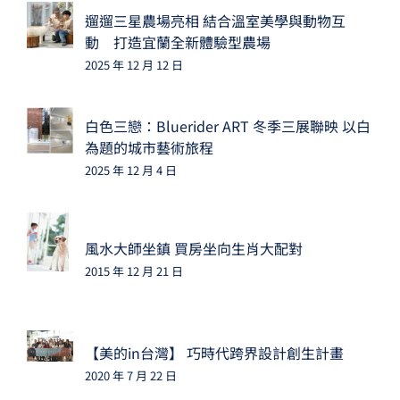
遛遛三星農場亮相 結合溫室美學與動物互
動 打造宜蘭全新體驗型農場
2025 年 12 月 12 日
白色三戀：Bluerider ART 冬季三展聯映 以白
為題的城市藝術旅程
2025 年 12 月 4 日
風水大師坐鎮 買房坐向生肖大配對
2015 年 12 月 21 日
【美的in台灣】 巧時代跨界設計創生計畫
2020 年 7 月 22 日