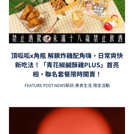
頂呱呱x角瓶 解鎖炸雞配角嗨，日常爽快
新吃法！「青花椒鹹酥雞PLUS」首亮
相，聯名套餐限時開賣！
FEATURE POST
,
NEWS新訊
,
美食生活
,
限定活動