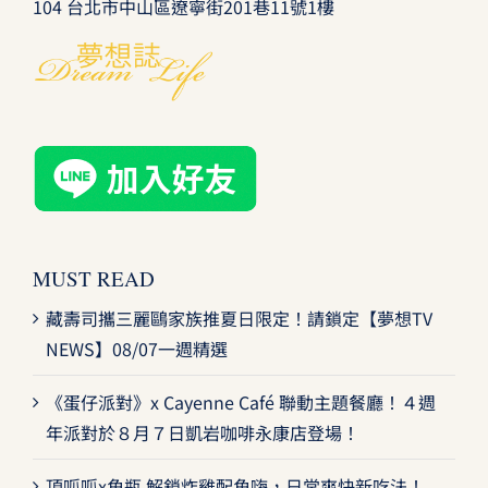
104 台北市中山區遼寧街201巷11號1樓
MUST READ
藏壽司攜三麗鷗家族推夏日限定！請鎖定【夢想TV
NEWS】08/07一週精選
《蛋仔派對》x Cayenne Café 聯動主題餐廳！４週
年派對於８月７日凱岩咖啡永康店登場！
頂呱呱x角瓶 解鎖炸雞配角嗨，日常爽快新吃法！