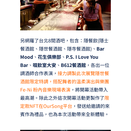
另網羅了台北8間酒吧，包含：隱餐飲(隱士
餐酒館、隱世餐酒館、隱寺餐酒館)、
Bar
Mood
、
花生俱樂部
、
P.S. I Love You
Bar
、
啜飲室大安
、
B612餐酒館
，各出一位
調酒師合作表演，
接力調製此次展覽隱世餐
酒館限定特調，搭配舞者的溫柔演出與樂團
Fe-Ni 粉內音樂現場表演
，將開幕活動帶入
最高潮。除此之外這次開幕活動更製作了
限
定款NFT在OurSong平台
，發送給邀請的來
賓作為禮品，也為本次活動帶來全新體驗。