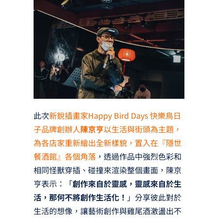
此次
新銳插畫家Happy Bird Days 快樂鳥日
子品牌創辦人
陳京亨
以生活與街頭為主題，
為各店家重新繪出全新樣貌，置入在『隱世
餐酒館』各個角落
，透過作品中強烈色彩和
相同怪獸穿插、碰撞來渲染整個畫面，陳京
亨表示：「
創作來自於靈感，靈感來自於生
活，那何不將創作生活化！
」分享彼此對於
生活的想像，讓藝術創作與雞尾酒激盪出不