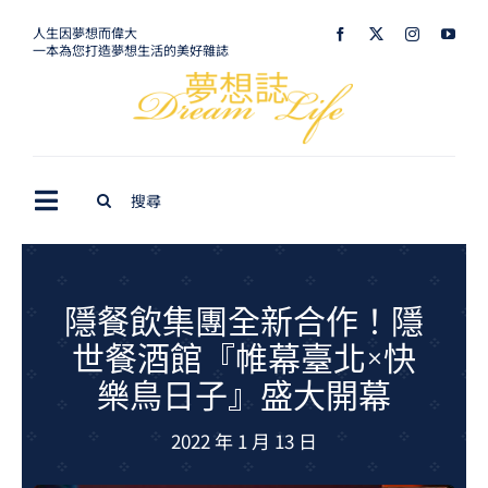
Skip
人生因夢想而偉大
一本為您打造夢想生活的美好雜誌
to
content
Search
Toggle
for:
Navigation
最新訊息
生活美學
隱餐飲集團全新合作！隱
世餐酒館『帷幕臺北×快
室內設計
樂鳥日子』盛大開幕
購屋指南
2022 年 1 月 13 日
夢想旅遊