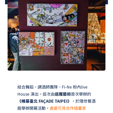
夢想TV
GCU大賽
夢想購物
結合舞蹈、調酒師團隊、Fi-Ne 粉內live
House 演出，這次由
返雁藝術
首次舉辦的
《帷幕臺北 FAÇADE TAIPEI》
，於隱世餐酒
館舉辦開幕活動，
處處可見合作插畫家