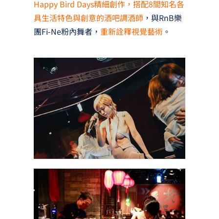
Happy Bird Days精細創作，搭配8間知名各
具生活特色與創意的酒吧調酒師
，與RnB樂
團Fi-Ne粉內舞者，
重新詮釋視覺藝術
。