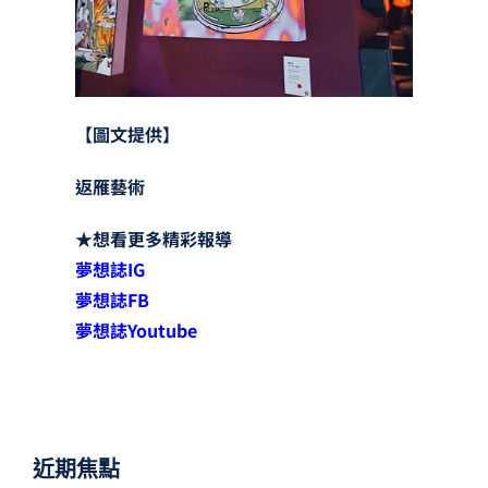
【圖文提供】
返雁藝術
★
想看更多精彩報導
夢想誌
IG
夢想誌
FB
夢想誌
Youtube
近期焦點