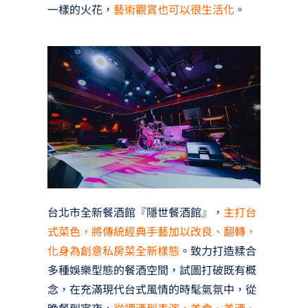
一樣的火花，
藝術觀賞也可以很生活化
。
台北市全新餐酒館『隱世餐酒館』，
主打台
式菜色，將傳統經典手藝加以改良、翻轉，
化身為創意私房菜全新樣態
。致力打造糅合
多種娛樂型態的餐酒空間，試圖打破既有概
念，在充滿現代台式風情的時髦氣氛中，從
晚餐到宵夜，
從調酒到表演，美食、美酒、