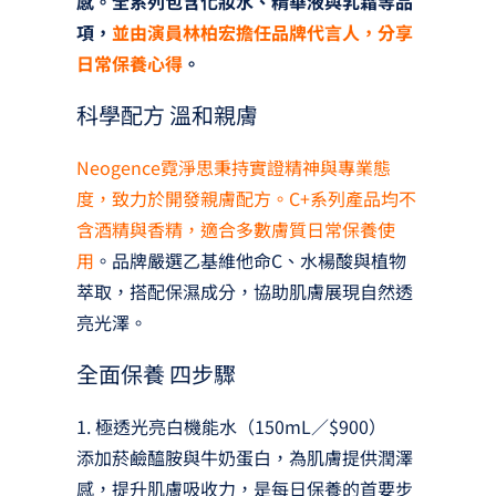
感。全系列包含化妝水、精華液與乳霜等品
項，
並由演員林柏宏擔任品牌代言人，分享
日常保養心得
。
科學配方 溫和親膚
Neogence霓淨思秉持實證精神與專業態
度，致力於開發親膚配方。C+系列產品均不
含酒精與香精，適合多數膚質日常保養使
用
。品牌嚴選乙基維他命C、水楊酸與植物
萃取，搭配保濕成分，協助肌膚展現自然透
亮光澤。
全面保養 四步驟
1. 極透光亮白機能水（150mL／$900）
添加菸鹼醯胺與牛奶蛋白，為肌膚提供潤澤
感，提升肌膚吸收力，是每日保養的首要步