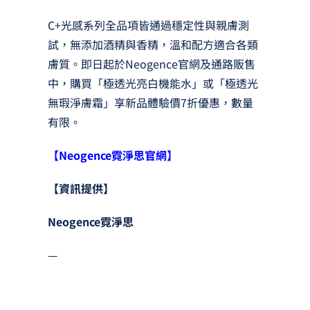
C+光感系列全品項皆通過穩定性與親膚測
試，無添加酒精與香精，溫和配方適合各類
膚質。即日起於Neogence官網及通路販售
中，購買「極透光亮白機能水」或「極透光
無瑕淨膚霜」享新品體驗價7折優惠，數量
有限。
【
Neogence霓淨思官網
】
【資訊提供】
Neogence霓淨思
—