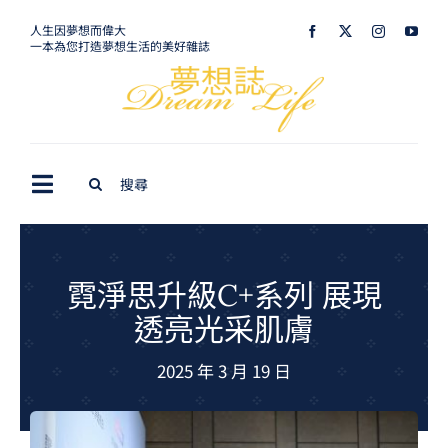
Skip
人生因夢想而偉大
一本為您打造夢想生活的美好雜誌
to
content
Search
Toggle
for:
Navigation
最新訊息
生活美學
霓淨思升級C+系列 展現
透亮光采肌膚
室內設計
2025 年 3 月 19 日
購屋指南
夢想旅遊