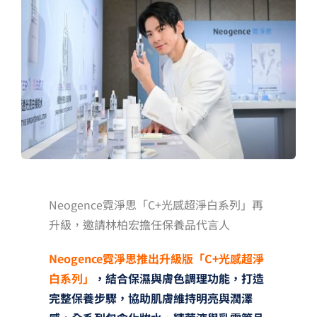
夢想TV
GCU大賽
夢想購物
Neogence霓淨思「C+光感超淨白系列」再
升級，邀請林柏宏擔任保養品代言人
Neogence霓淨思推出升級版「C+光感超淨
白系列」
，結合保濕與膚色調理功能，打造
完整保養步驟，協助肌膚維持明亮與潤澤