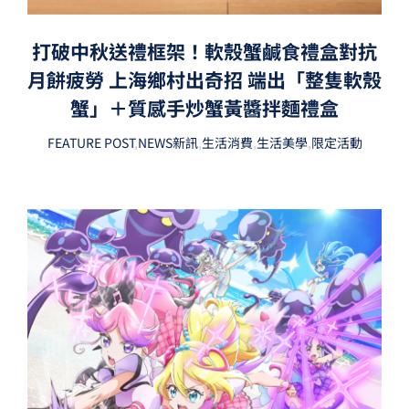
打破中秋送禮框架！軟殼蟹鹹食禮盒對抗
月餅疲勞 上海鄉村出奇招 端出「整隻軟殼
蟹」＋質感手炒蟹黃醬拌麵禮盒
FEATURE POST
,
NEWS新訊
,
生活消費
,
生活美學
,
限定活動