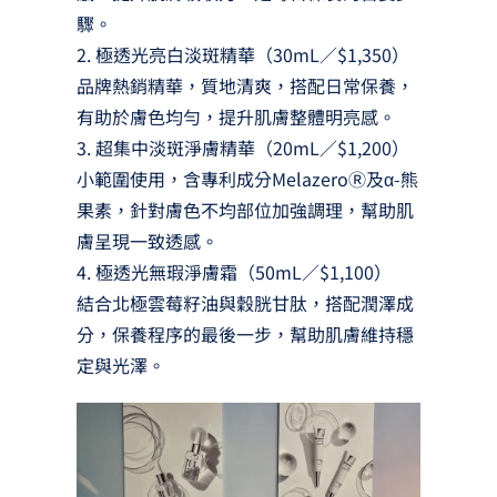
驟。
2. 極透光亮白淡斑精華（30mL／$1,350）
品牌熱銷精華，質地清爽，搭配日常保養，
有助於膚色均勻，提升肌膚整體明亮感。
3. 超集中淡斑淨膚精華（20mL／$1,200）
小範圍使用，含專利成分MelazeroⓇ及α-熊
果素，針對膚色不均部位加強調理，幫助肌
膚呈現一致透感。
4. 極透光無瑕淨膚霜（50mL／$1,100）
結合北極雲莓籽油與穀胱甘肽，搭配潤澤成
分，保養程序的最後一步，幫助肌膚維持穩
定與光澤。