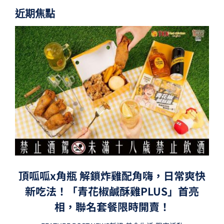
近期焦點
頂呱呱x角瓶 解鎖炸雞配角嗨，日常爽快
新吃法！「青花椒鹹酥雞PLUS」首亮
相，聯名套餐限時開賣！