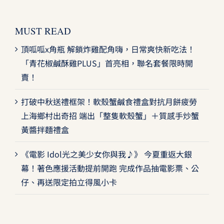
MUST READ
頂呱呱x角瓶 解鎖炸雞配角嗨，日常爽快新吃法！
「青花椒鹹酥雞PLUS」首亮相，聯名套餐限時開
賣！
打破中秋送禮框架！軟殼蟹鹹食禮盒對抗月餅疲勞
上海鄉村出奇招 端出「整隻軟殼蟹」＋質感手炒蟹
黃醬拌麵禮盒
《電影 Idol光之美少女你與我♪》 今夏重返大銀
幕！著色應援活動提前開跑 完成作品抽電影票、公
仔、再送限定拍立得風小卡