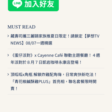
MUST READ
藏壽司攜三麗鷗家族推夏日限定！請鎖定【夢想TV
NEWS】08/07一週精選
《蛋仔派對》x Cayenne Café 聯動主題餐廳！４週
年派對於８月７日凱岩咖啡永康店登場！
頂呱呱x角瓶 解鎖炸雞配角嗨，日常爽快新吃法！
「青花椒鹹酥雞PLUS」首亮相，聯名套餐限時開
賣！