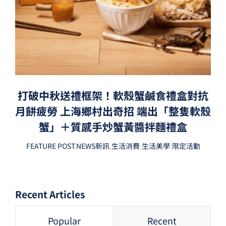
打破中秋送禮框架！軟殼蟹鹹食禮盒對抗
月餅疲勞 上海鄉村出奇招 端出「整隻軟殼
蟹」＋質感手炒蟹黃醬拌麵禮盒
FEATURE POST
,
NEWS新訊
,
生活消費
,
生活美學
,
限定活動
Recent Articles
Popular
Recent