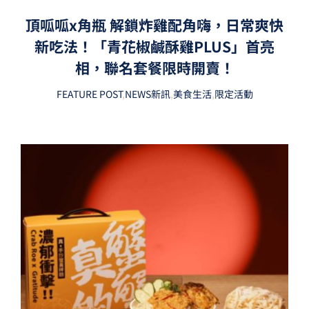
頂呱呱x角瓶 解鎖炸雞配角嗨，日常爽快
新吃法！「青花椒鹹酥雞PLUS」首亮
相，聯名套餐限時開賣！
FEATURE POST
,
NEWS新訊
,
美食生活
,
限定活動