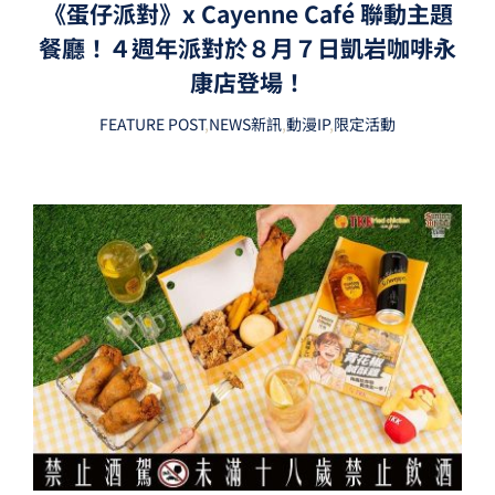
《蛋仔派對》x Cayenne Café 聯動主題
餐廳！４週年派對於８月７日凱岩咖啡永
康店登場！
FEATURE POST
,
NEWS新訊
,
動漫IP
,
限定活動