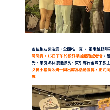
各位跑友請注意，全國唯一真 • 軍事越野障
障礙賽，16日下午於松菸舉辦起跑記者會
，
光、東引鄉林德建鄉長、東引鄉代會陳子驎
女神小豬黃沐妍一同出席為活動宣傳，正式
戰
。