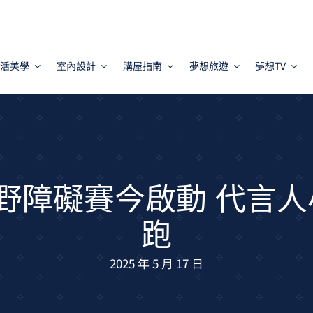
活美學
室內設計
購屋指南
夢想旅遊
夢想TV
事越野障礙賽今啟動 代言
跑
2025 年 5 月 17 日