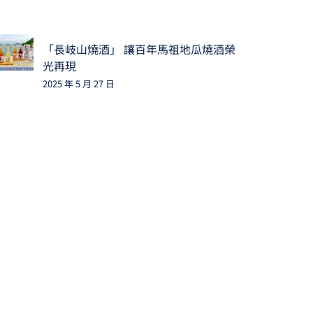
「長岐山燒酒」 讓百年馬祖地瓜燒酒榮
光再現
2025 年 5 月 27 日