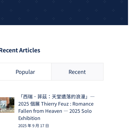
Recent Articles
Popular
Recent
「西瑞．菲茲：天堂遺落的浪漫」—
2025 個展 Thierry Feuz : Romance
Fallen from Heaven — 2025 Solo
Exhibition
2025 年 9 月 17 日