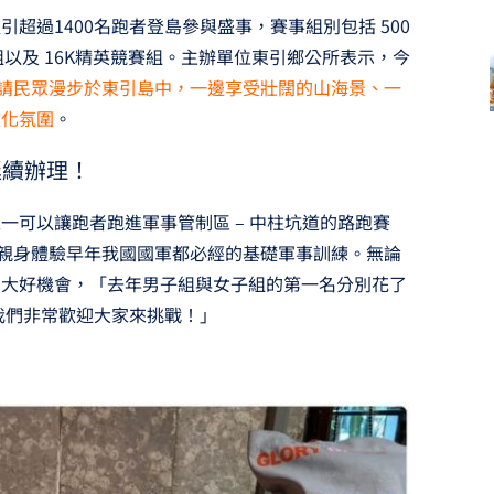
超過1400名跑者登島參與盛事，賽事組別包括 500
組以及 16K精英競賽組。主辦單位東引鄉公所表示，今
邀請民眾漫步於東引島中，一邊享受壯闊的山海景、一
文化氛圍
。
延續辦理！
一可以讓跑者跑進軍事管制區 – 中柱坑道的路跑賽
賽親身體驗早年我國國軍都必經的基礎軍事訓練。無論
個大好機會，「去年男子組與女子組的第一名分別花了
我們非常歡迎大家來挑戰！」