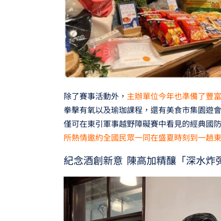
除了賽事活動外，
主辦單位今年也準備了豐
拳擊有氧以及瑜珈課程，還有美食市集園遊會
僅可在東引軍事越野障礙賽中看見的經典國
所熱情邀約全國民眾一同在盛夏時刻到一趟
紀念酒創新意 陳高加精釀「深水炸