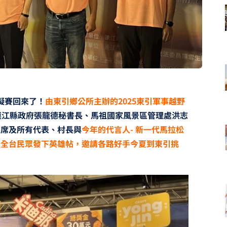
礙賽回來了！
由東引鄉公所主辦的2025東引軍事越野
連江縣政府張龍德秘書長、馬祖國家風景區管理處洪志
主席及所有代表、村長與
今年的代言人- 新一代馬拉松
向全台民眾發下英雄帖，邀請各路好手今夏到東引挑