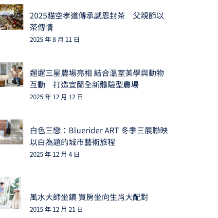
2025貓空孝道傳承感恩封茶 父親節以
茶傳情
2025 年 8 月 11 日
遛遛三星農場亮相 結合溫室美學與動物
互動 打造宜蘭全新體驗型農場
2025 年 12 月 12 日
白色三戀：Bluerider ART 冬季三展聯映
以白為題的城市藝術旅程
2025 年 12 月 4 日
風水大師坐鎮 買房坐向生肖大配對
2015 年 12 月 21 日