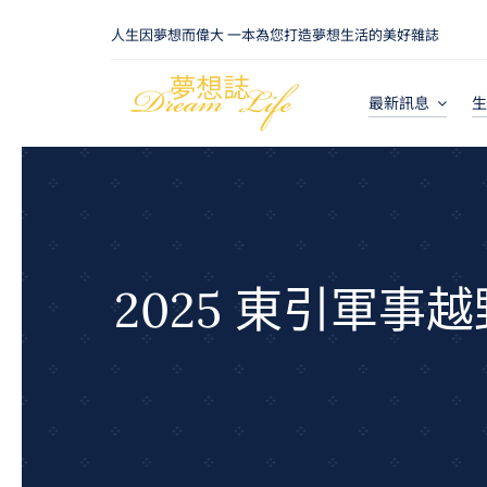
Skip
人生因夢想而偉大 一本為您打造夢想生活的美好雜誌
to
content
最新訊息
生
2025 東引軍