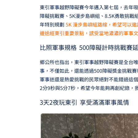
東引軍事越野障礙賽今年邁入第七屆，去年吸引
障礙挑戰賽、5K漫步島嶼組、8.5K勇敢挑戰
年特別規劃
5K 漫步島嶼組路線，希望可以
邊途經東引重要景點，感受當地濃濃的軍事
比照軍事規格 500障礙計時挑戰賽
鄉公所也指出，東引軍事越野障礙賽是全台唯
事，不僅如此，還能透過500障礙獎金挑戰
軍事迷還是熱愛挑戰的民眾絕對不能錯過這
2分9秒與5分7秒，希望今年能夠再創紀錄，
3天2夜玩東引 享受滿滿軍事風情