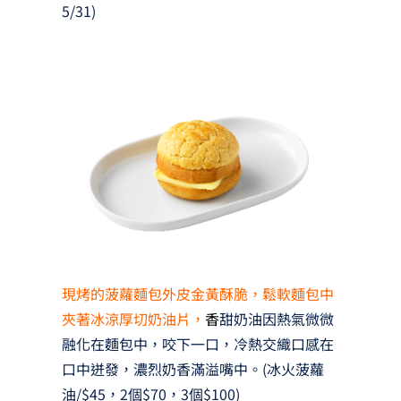
5/31)
現烤的菠蘿麵包外皮金黃酥脆，鬆軟麵包中
夾著冰涼厚切奶油片，
香
甜奶油因熱氣微微
融化在麵包中，咬下一口，冷熱交織口感在
口中迸發，濃烈奶香滿溢嘴中。(冰火菠蘿
油/$45，2個$70，3個$100)