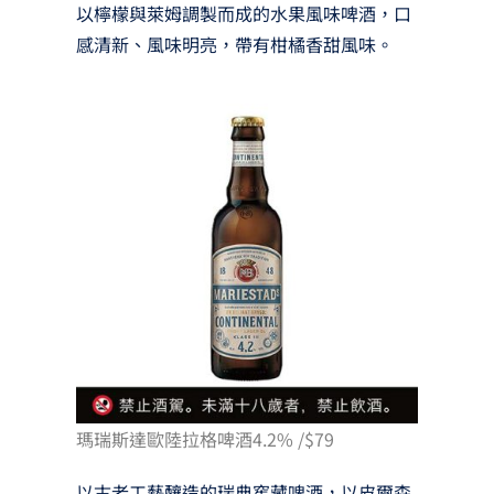
以檸檬與萊姆調製而成的水果風味啤酒，口
感清新、風味明亮，帶有柑橘香甜風味。
瑪瑞斯達歐陸拉格啤酒4.2% /$79
以古老工藝釀造的瑞典窖藏啤酒，以皮爾森