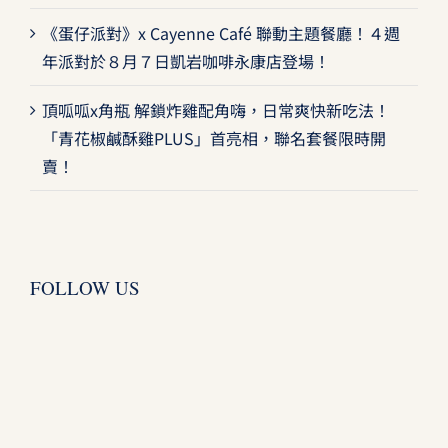
《蛋仔派對》x Cayenne Café 聯動主題餐廳！４週
年派對於８月７日凱岩咖啡永康店登場！
頂呱呱x角瓶 解鎖炸雞配角嗨，日常爽快新吃法！
「青花椒鹹酥雞PLUS」首亮相，聯名套餐限時開
賣！
FOLLOW US