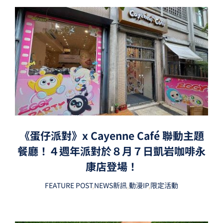
《蛋仔派對》x Cayenne Café 聯動主題
餐廳！４週年派對於８月７日凱岩咖啡永
康店登場！
FEATURE POST
,
NEWS新訊
,
動漫IP
,
限定活動