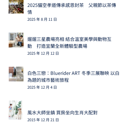
2025貓空孝道傳承感恩封茶 父親節以茶傳
情
2025 年 8 月 11 日
遛遛三星農場亮相 結合溫室美學與動物互
動 打造宜蘭全新體驗型農場
2025 年 12 月 12 日
白色三戀：Bluerider ART 冬季三展聯映 以白
為題的城市藝術旅程
2025 年 12 月 4 日
風水大師坐鎮 買房坐向生肖大配對
2015 年 12 月 21 日