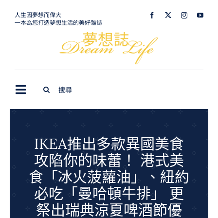
Skip
人生因夢想而偉大
一本為您打造夢想生活的美好雜誌
to
content
Search
Toggle
for:
Navigation
最新訊息
生活美學
IKEA推出多款異國美食
攻陷你的味蕾！ 港式美
室內設計
食「冰火菠蘿油」、紐約
購屋指南
必吃「曼哈頓牛排」 更
夢想旅遊
祭出瑞典涼夏啤酒節優