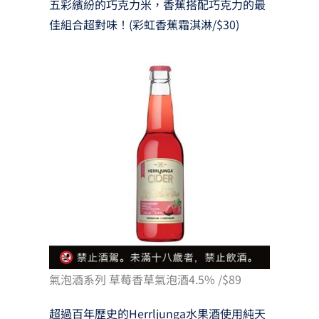
五彩繽紛的巧克力米，香蕉搭配巧克力的最
佳組合超對味！(彩虹香蕉霜淇淋/$30)
氣泡酒系列 草莓香草氣泡酒4.5% /$89
超過百年歴史的Herrljunga水果酒使用純天