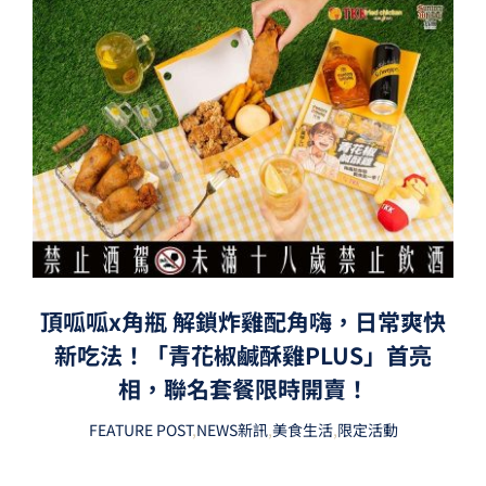
頂呱呱x角瓶 解鎖炸雞配角嗨，日常爽快
新吃法！「青花椒鹹酥雞PLUS」首亮
相，聯名套餐限時開賣！
FEATURE POST
,
NEWS新訊
,
美食生活
,
限定活動