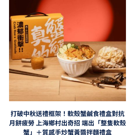
打破中秋送禮框架！軟殼蟹鹹食禮盒對抗
月餅疲勞 上海鄉村出奇招 端出「整隻軟殼
蟹」＋質感手炒蟹黃醬拌麵禮盒