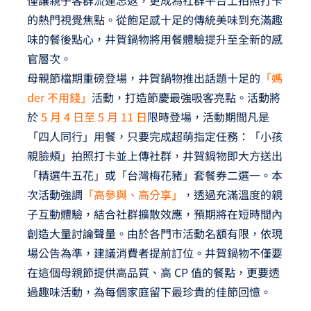
僅讓親子客群流連忘返，更成為社群平台上拍照打卡
的熱門視覺焦點。從飽足感十足的傳統美味到充滿趣
味的餐後點心，井賀鍋物將用餐體驗提升至全新的感
官層次。
母親節檔期重磅登場，井賀鍋物推出話題十足的
「媽
der 不用錢」
活動，打造節慶最強吸客亮點。活動將
於
5 月 4 日至 5 月 11 日
限時登場，活動期間凡是
「四人同行」用餐，只要完成超萌指定任務：「小孩
親臉頰」拍照打卡並上傳社群，井賀鍋物即大方送出
「精選牛五花」或「台灣梅花豬」套餐券二選一。本
次活動強調
「高參與、高分享」
，透過充滿溫度的親
子互動體驗，結合社群擴散效應，預期將在短時間內
創造大量討論聲量。由於各門市活動名額有限，依現
場公告為準，建議消費者提前訂位。井賀鍋物不僅要
在這個母親節提供高品質、高 CP 值的餐點，更要透
過趣味活動，為每個家庭留下最珍貴的佳節回憶。