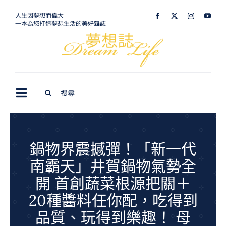
Skip
人生因夢想而偉大
一本為您打造夢想生活的美好雜誌
to
content
Search
Toggle
for:
Navigation
最新訊息
生活美學
鍋物界震撼彈！「新一代
南霸天」井賀鍋物氣勢全
室內設計
開 首創蔬菜根源把關＋
購屋指南
20種醬料任你配，吃得到
夢想旅遊
品質、玩得到樂趣！ 母