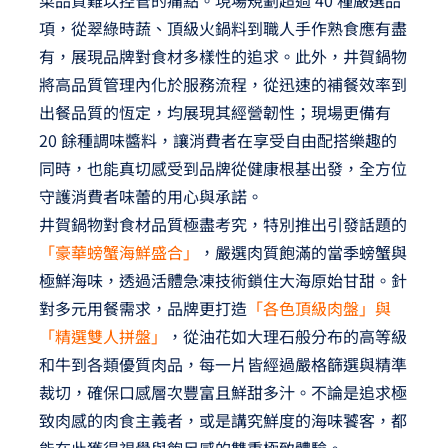
菜品質難以控管的痛點。現場規劃超過 40 種嚴選品
項，從翠綠時蔬、頂級火鍋料到職人手作熟食應有盡
有，展現品牌對食材多樣性的追求。此外，井賀鍋物
將高品質管理內化於服務流程，從迅速的補餐效率到
出餐品質的恆定，均展現其經營韌性；現場更備有
20 餘種調味醬料，讓消費者在享受自由配搭樂趣的
同時，也能真切感受到品牌從健康根基出發，全方位
守護消費者味蕾的用心與承諾。
井賀鍋物對食材品質極盡考究，特別推出引發話題的
「豪華螃蟹海鮮盛合」
，嚴選肉質飽滿的當季螃蟹與
極鮮海味，透過活體急凍技術鎖住大海原始甘甜。針
對多元用餐需求，品牌更打造
「各色頂級肉盤」與
「精選雙人拼盤」
，從油花如大理石般分布的高等級
和牛到各類優質肉品，每一片皆經過嚴格篩選與精準
裁切，確保口感層次豐富且鮮甜多汁。不論是追求極
致肉感的肉食主義者，或是講究鮮度的海味饕客，都