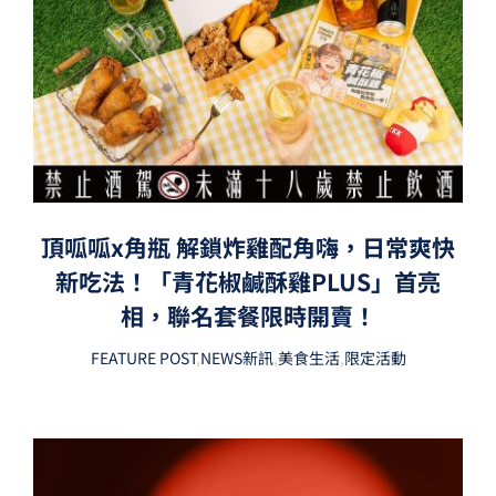
頂呱呱x角瓶 解鎖炸雞配角嗨，日常爽快
新吃法！「青花椒鹹酥雞PLUS」首亮
相，聯名套餐限時開賣！
FEATURE POST
,
NEWS新訊
,
美食生活
,
限定活動