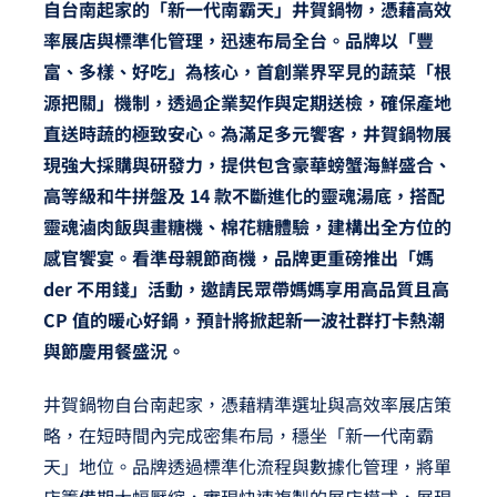
自台南起家的「新一代南霸天」井賀鍋物，憑藉高效
率展店與標準化管理，迅速布局全台。品牌以「豐
富、多樣、好吃」為核心，首創業界罕見的蔬菜「根
源把關」機制，透過企業契作與定期送檢，確保產地
直送時蔬的極致安心。為滿足多元饗客，井賀鍋物展
現強大採購與研發力，提供包含豪華螃蟹海鮮盛合、
高等級和牛拼盤及 14 款不斷進化的靈魂湯底，搭配
靈魂滷肉飯與畫糖機、棉花糖體驗，建構出全方位的
感官饗宴。看準母親節商機，品牌更重磅推出「媽
der 不用錢」活動，邀請民眾帶媽媽享用高品質且高
CP 值的暖心好鍋，預計將掀起新一波社群打卡熱潮
與節慶用餐盛況。
井賀鍋物自台南起家，憑藉精準選址與高效率展店策
略，在短時間內完成密集布局，穩坐「新一代南霸
天」地位。品牌透過標準化流程與數據化管理，將單