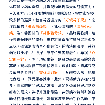
能在此獲得視覺與飽足感的雙重極致體驗。
湯底是火鍋的靈魂，井賀鍋物展現強大的研發實力，
首波即推出 14 種風格迥異的風味湯頭，提供市場極
致多樣的選擇。包含蒜香濃育的
「好蜆蒜了鍋」
、南
洋風情的
「椰香辣薩鍋」
、乳香濃郁的
「濃醇奶香
鍋」
及辛香回甘的
「胡椒豬骨鍋」
。品牌更強調，這
僅是驚豔味蕾的開始，未來將隨季節持續研發新型態
風味，確保湯底清單不斷進化。從清淡到濃厚，井賀
鍋物以多樣化的選擇，讓每位賓客都能在此尋獲
「命
定的一鍋」
。除了頂級主餐，副餐更是隱藏版的驚喜
亮點。現場提供三款風格飯食，包含咖哩、麻婆豆腐
及最具代表性的
「靈魂滷肉飯」
，其鹹香入味、肥瘦
比例適中，深受顧客推崇。此外，現場備有多樣化麵
食、豐富的飲品與冰品選擇，滿足各類澱粉與甜點愛
好者的需求。為提升互動體驗，井賀鍋物特別引進自
動棉花糖機與畫糖機，這類充滿童趣的手作活動，不