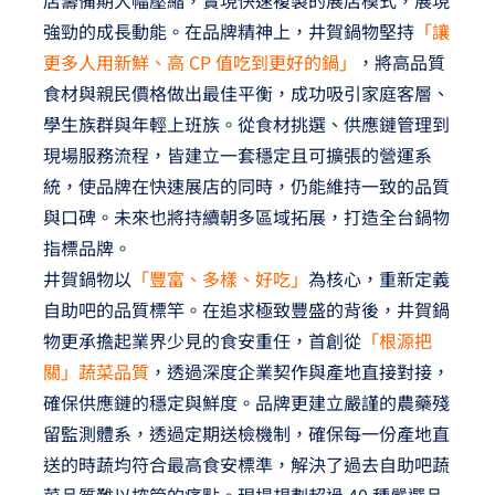
店籌備期大幅壓縮，實現快速複製的展店模式，展現
強勁的成長動能。在品牌精神上，井賀鍋物堅持
「讓
更多人用新鮮、高 CP 值吃到更好的鍋」
，將高品質
食材與親民價格做出最佳平衡，成功吸引家庭客層、
學生族群與年輕上班族。從食材挑選、供應鏈管理到
現場服務流程，皆建立一套穩定且可擴張的營運系
統，使品牌在快速展店的同時，仍能維持一致的品質
與口碑。未來也將持續朝多區域拓展，打造全台鍋物
指標品牌。
井賀鍋物以
「豐富、多樣、好吃」
為核心，重新定義
自助吧的品質標竿。在追求極致豐盛的背後，井賀鍋
物更承擔起業界少見的食安重任，首創從
「根源把
關」蔬菜品質
，透過深度企業契作與產地直接對接，
確保供應鏈的穩定與鮮度。品牌更建立嚴謹的農藥殘
留監測體系，透過定期送檢機制，確保每一份產地直
送的時蔬均符合最高食安標準，解決了過去自助吧蔬