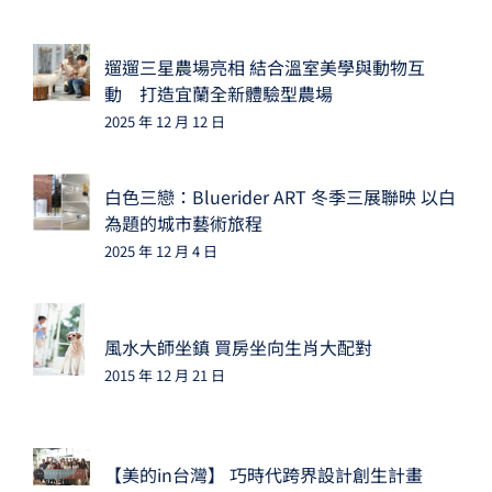
遛遛三星農場亮相 結合溫室美學與動物互
動 打造宜蘭全新體驗型農場
2025 年 12 月 12 日
白色三戀：Bluerider ART 冬季三展聯映 以白
為題的城市藝術旅程
2025 年 12 月 4 日
風水大師坐鎮 買房坐向生肖大配對
2015 年 12 月 21 日
【美的in台灣】 巧時代跨界設計創生計畫