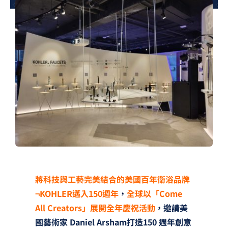
夢想TV
GCU大賽
夢想購物
將科技與工藝完美結合的美國百年衛浴品牌
¬KOHLER邁入150週年
，
全球以「Come
All Creators」展開全年慶祝活動
，邀請美
國藝術家 Daniel Arsham打造150 週年創意