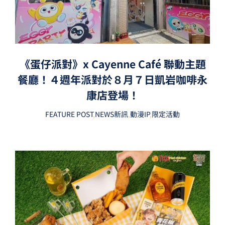
《蛋仔派對》x Cayenne Café 聯動主題
餐廳！４週年派對於８月７日凱岩咖啡永
康店登場！
FEATURE POST
,
NEWS新訊
,
動漫IP
,
限定活動