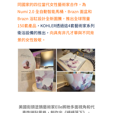
同國家的四位當代女性藝術家合作，為
Numi 2.0 全自動智能馬桶、Brazn 面盆和
Brazn 浴缸設計全新圖騰，推出全球限量
150套產品
，KOHLER透過這4套藝術家系列
衛浴設備的推出，
向具有非凡才華與不同背
景的女性致敬。
美國街頭塗鴉藝術家Elle將她多面視角和代
表性拼貼風格，創作出《緩緩落下》
。