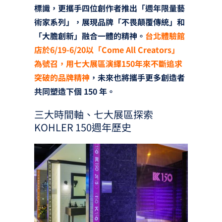
標識，更攜手四位創作者推出「週年限量藝
術家系列」，展現品牌「不畏顛覆傳統」和
「大膽創新」融合一體的精神。
台北體驗館
店於6/19-6/20以「Come All Creators」
為號召，用七大展區演繹150年來不斷追求
突破的品牌精神
，未來也將攜手更多創造者
共同塑造下個 150 年。
三大時間軸、七大展區探索
KOHLER 150週年歷史