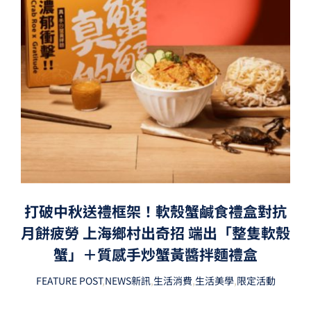
打破中秋送禮框架！軟殼蟹鹹食禮盒對抗
月餅疲勞 上海鄉村出奇招 端出「整隻軟殼
蟹」＋質感手炒蟹黃醬拌麵禮盒
FEATURE POST
,
NEWS新訊
,
生活消費
,
生活美學
,
限定活動