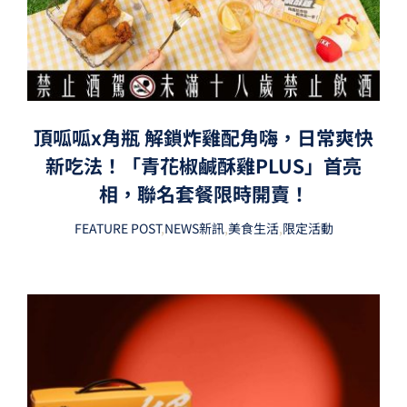
頂呱呱x角瓶 解鎖炸雞配角嗨，日常爽快
新吃法！「青花椒鹹酥雞PLUS」首亮
相，聯名套餐限時開賣！
FEATURE POST
,
NEWS新訊
,
美食生活
,
限定活動