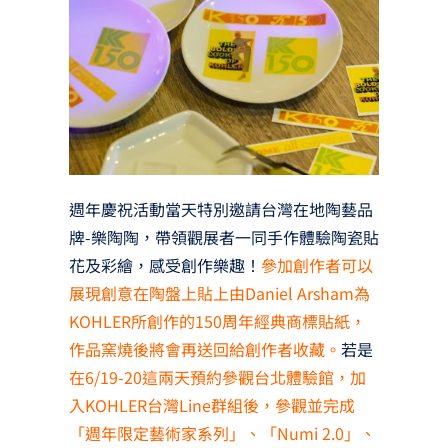
週年慶祝活動當天特別邀請台灣在地陶藝品
牌-樂陶陶，帶領觀展者一同手作體驗陶瓷貼
花及彩繪，感受創作樂趣！
參加創作者可以
展現創意在陶盤上貼上由Daniel Arsham為
KOHLER所創作的150周年經典商標貼紙，
作品窯燒後將會再送回給創作者收藏。
若是
在6/19-20這兩天預約參觀台北體驗館，加
入KOHLER台灣Line群組後，參觀並完成
「週年限定藝術家系列」、「Numi 2.0」、