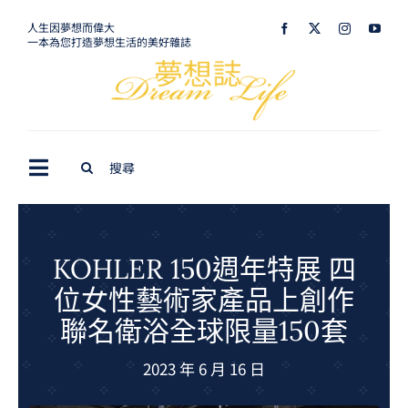
Skip
人生因夢想而偉大
一本為您打造夢想生活的美好雜誌
to
content
Search
Toggle
for:
Navigation
最新訊息
生活美學
KOHLER 150週年特展 四
位女性藝術家產品上創作
室內設計
聯名衛浴全球限量150套
購屋指南
2023 年 6 月 16 日
夢想旅遊