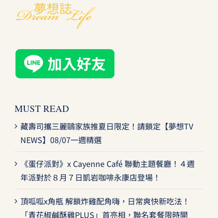
MUST READ
藏壽司攜三麗鷗家族推夏日限定！請鎖定【夢想TV
NEWS】08/07一週精選
《蛋仔派對》x Cayenne Café 聯動主題餐廳！４週
年派對於８月７日凱岩咖啡永康店登場！
頂呱呱x角瓶 解鎖炸雞配角嗨，日常爽快新吃法！
「青花椒鹹酥雞PLUS」首亮相，聯名套餐限時開