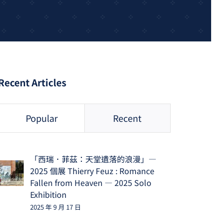
Recent Articles
Popular
Recent
「西瑞．菲茲：天堂遺落的浪漫」—
2025 個展 Thierry Feuz : Romance
Fallen from Heaven — 2025 Solo
Exhibition
2025 年 9 月 17 日