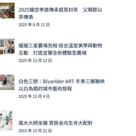
2025貓空孝道傳承感恩封茶 父親節以
茶傳情
2025 年 8 月 11 日
遛遛三星農場亮相 結合溫室美學與動物
互動 打造宜蘭全新體驗型農場
2025 年 12 月 12 日
白色三戀：Bluerider ART 冬季三展聯映
以白為題的城市藝術旅程
2025 年 12 月 4 日
風水大師坐鎮 買房坐向生肖大配對
2015 年 12 月 21 日