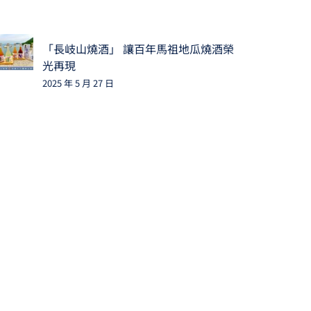
「長岐山燒酒」 讓百年馬祖地瓜燒酒榮
光再現
2025 年 5 月 27 日