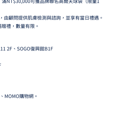
0；滿NT$30,000可獲品牌聯名高爾夫球袋（限量1
務，由顧問提供肌膚檢測與諮詢，並享有當日禮遇。
碼贈禮，數量有限。
 2F、SOGO復興館B1F
F
lery、MOMO購物網。