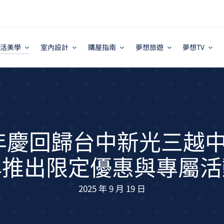
活美學
室內設計
購屋指南
夢想旅遊
夢想TV
S 週年慶回歸台中新光三
牌推出限定優惠與專屬活
2025 年 9 月 19 日