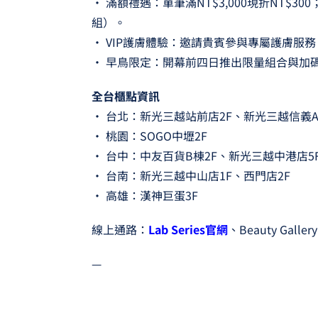
• 滿額禮遇：單筆滿NT$3,000現折NT$30
組）。
• VIP護膚體驗：邀請貴賓參與專屬護膚服
• 早鳥限定：開幕前四日推出限量組合與加
全台櫃點資訊
• 台北：新光三越站前店2F、新光三越信義A11
• 桃園：SOGO中壢2F
• 台中：中友百貨B棟2F、新光三越中港店5
• 台南：新光三越中山店1F、西門店2F
• 高雄：漢神巨蛋3F
線上通路：
Lab Series官網
、Beauty Gal
—