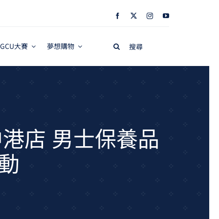
Search
GCU大賽
夢想購物
for:
越中港店 男士保養品
動