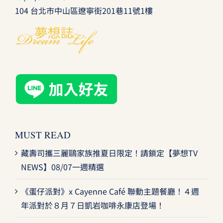
104 台北市中山區遼寧街201巷11號1樓
MUST READ
藏壽司攜三麗鷗家族推夏日限定！請鎖定【夢想TV
NEWS】08/07一週精選
《蛋仔派對》x Cayenne Café 聯動主題餐廳！４週
年派對於８月７日凱岩咖啡永康店登場！