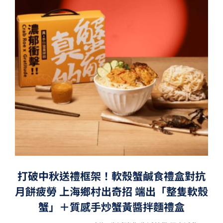
打破中秋送禮框架！軟殼蟹鹹食禮盒對抗
月餅疲勞 上海鄉村出奇招 端出「整隻軟殼
蟹」＋質感手炒蟹黃醬拌麵禮盒