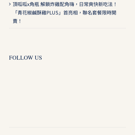
頂呱呱x角瓶 解鎖炸雞配角嗨，日常爽快新吃法！
「青花椒鹹酥雞PLUS」首亮相，聯名套餐限時開
賣！
FOLLOW US