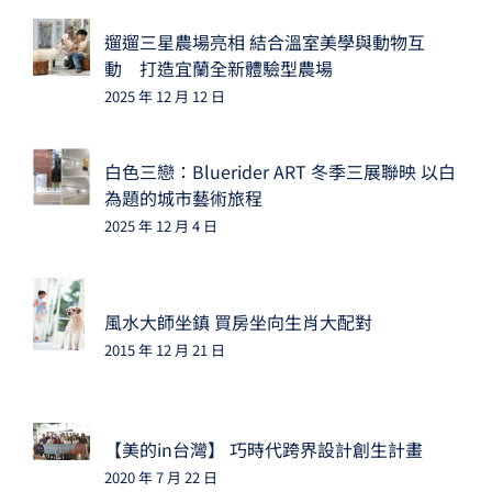
遛遛三星農場亮相 結合溫室美學與動物互
動 打造宜蘭全新體驗型農場
2025 年 12 月 12 日
白色三戀：Bluerider ART 冬季三展聯映 以白
為題的城市藝術旅程
2025 年 12 月 4 日
風水大師坐鎮 買房坐向生肖大配對
2015 年 12 月 21 日
【美的in台灣】 巧時代跨界設計創生計畫
2020 年 7 月 22 日