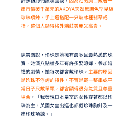
許多粉絲們讚嘆圍觀，
因為她的胸口戴著一
串市價破千萬元的AKOYA天然無調色罕見級
珍珠項鍊，手上還搭配一只玻冰種翡翠戒
指，整個人顯得格外端莊美麗又高貴。
陳美鳳說，珍珠是她擁有最多且最熟悉的珠
寶，她演八點檔多年有許多娶媳婦、參加婚
禮的劇情，她每次都會戴珍珠，
主要的原因
是珍珠不浮誇的特性，不管是戴一整串或平
常日子只戴單顆，都會顯得很有氣質且尊重
場合
，「我發現日本皇室的女性穿著都以珍
珠為主，英國女皇出巡也都戴珍珠胸針及一
串珍珠項鍊。」