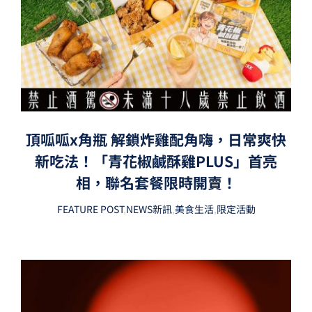
頂呱呱x角瓶 解鎖炸雞配角嗨，日常爽快
新吃法！「青花椒鹹酥雞PLUS」首亮
相，聯名套餐限時開賣！
FEATURE POST
,
NEWS新訊
,
美食生活
,
限定活動