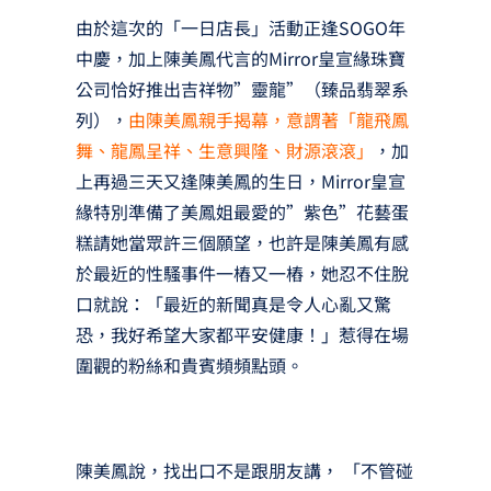
由於這次的「一日店長」活動正逢SOGO年
中慶，加上陳美鳳代言的Mirror皇宣緣珠寶
公司恰好推出吉祥物”靈龍”（臻品翡翠系
列），
由陳美鳳親手揭幕，意謂著「龍飛鳳
舞、龍鳳呈祥、生意興隆、財源滾滾」
，加
上再過三天又逢陳美鳳的生日，Mirror皇宣
緣特別準備了美鳳姐最愛的”紫色”花藝蛋
糕請她當眾許三個願望，也許是陳美鳳有感
於最近的性騷事件一樁又一樁，她忍不住脫
口就說：「最近的新聞真是令人心亂又驚
恐，我好希望大家都平安健康！」惹得在場
圍觀的粉絲和貴賓頻頻點頭。
陳美鳳說，找出口不是跟朋友講， 「不管碰