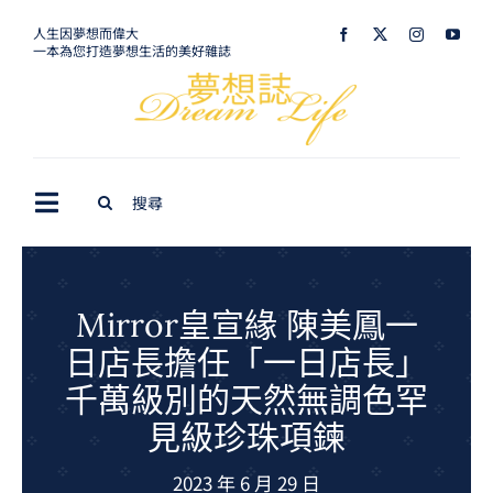
Skip
人生因夢想而偉大
一本為您打造夢想生活的美好雜誌
to
content
Search
Toggle
for:
Navigation
最新訊息
生活美學
Mirror皇宣緣 陳美鳳一
日店長擔任「一日店長」
室內設計
千萬級別的天然無調色罕
購屋指南
見級珍珠項鍊
夢想旅遊
2023 年 6 月 29 日