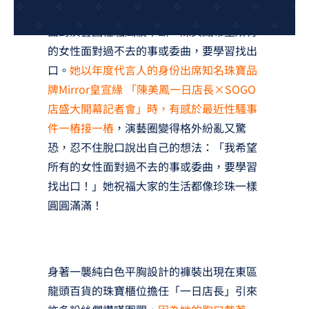
夢想TV
面對演藝圈性騷風波不斷，陳美鳳希望所有
GCU大賽
的女性面對過不去的事或委曲，要學習找出
口。
她以年度代言人的身份出席知名珠寶品
夢想購物
牌Mirror皇宣緣 「陳美鳳一日店長×SOGO
店盛大開幕記者會」時，有感於最近性騷事
件一樁接一樁
，演藝圈變得格外紛亂又驚
恐，忍不住脫口說出自己的想法：「我希望
所有的女性面對過不去的事或委曲，要學習
找出口！」她祝福大家的生活都像珍珠一樣
圓圓滿滿！
身著一襲純白色平胸設計的褲裝出現在東區
龍頭百貨的珠寶櫃位擔任「一日店長」引來