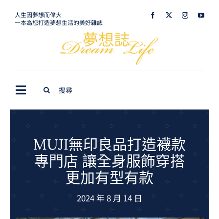
Skip
人生因夢想而偉大
一本為您打造夢想生活的美好雜誌
to
content
Search
Toggle
for:
Navigation
最新訊息
生活美學
MUJI無印良品打造襪款
專門店 讓全身服飾穿搭
室內設計
更加有型有款
購屋指南
2024 年 8 月 14 日
夢想旅遊