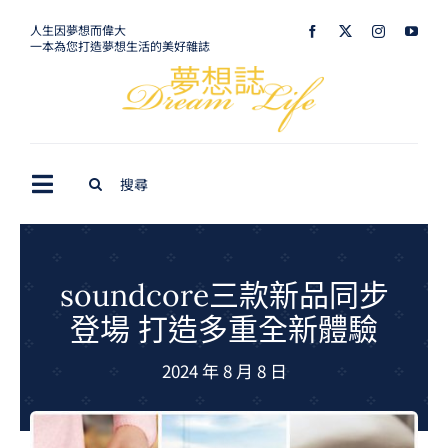
Skip
人生因夢想而偉大
一本為您打造夢想生活的美好雜誌
to
content
Search
Toggle
for:
Navigation
最新訊息
生活美學
soundcore三款新品同步
登場 打造多重全新體驗
室內設計
2024 年 8 月 8 日
購屋指南
夢想旅遊