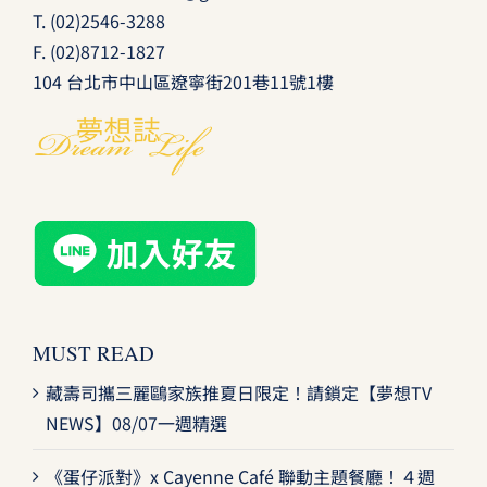
T.
(02)2546-3288
F. (02)8712-1827
104 台北市中山區遼寧街201巷11號1樓
MUST READ
藏壽司攜三麗鷗家族推夏日限定！請鎖定【夢想TV
NEWS】08/07一週精選
《蛋仔派對》x Cayenne Café 聯動主題餐廳！４週