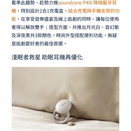
看準此趨勢，趁勢力推
soundcore P40i 降噪藍牙耳
機
，特別設計2合1充電盒，
結合充電與手機支架的功
能
，在享受音樂盛宴及線上追劇的同時，讓每位使用
者得以解放雙手；造型方面，共推出月光白、音幻紫
及深夜黑共3款顏色，時尚外型搭配便利功能，無疑
是追劇愛好者的最佳首選。
淺眠者救星 助眠耳機再優化