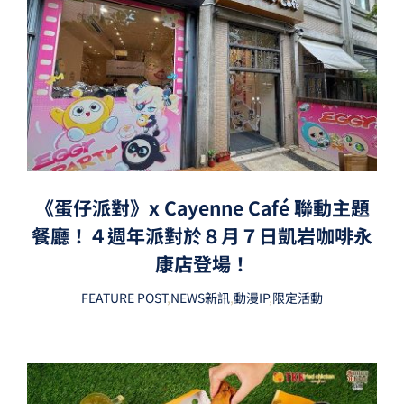
《蛋仔派對》x Cayenne Café 聯動主題
餐廳！４週年派對於８月７日凱岩咖啡永
康店登場！
FEATURE POST
,
NEWS新訊
,
動漫IP
,
限定活動