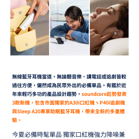
夢想TV
GCU大賽
夢想購物
無線藍牙耳機當道，無論聽音樂、講電話或追劇皆較
過往方便，儼然成為民眾外出的必備單品。有鑑於近
年來輕巧多功的產品設計趨勢，
soundcore趁勢發表
3款新機，包含市面獨家的A30i口紅機ヽP40i追劇機
與Sleep A20專業助眠藍牙耳機，帶來全新的多重體
驗。
今夏必備時髦單品 獨家口紅機強力降噪兼