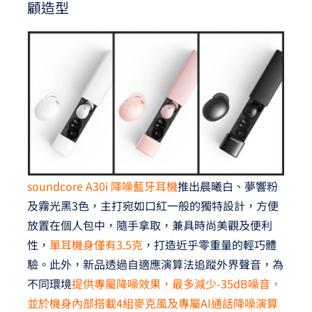
顧造型
soundcore A30i 降噪藍牙耳機
推出晨曦白、夢響粉
及霧光黑3色，主打宛如口紅一般的獨特設計，方便
放置在個人包中，隨手拿取，兼具時尚美觀及便利
性，
單耳機身僅有3.5克
，打造近乎零重量的輕巧體
驗。此外，新品透過自適應演算法追蹤外界聲音，為
不同環境
提供專屬降噪效果，最多減少-35dB噪音，
並於機身內部搭載4組麥克風及專屬AI通話降噪演算