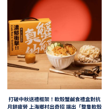
打破中秋送禮框架！軟殼蟹鹹食禮盒對抗
月餅疲勞 上海鄉村出奇招 端出「整隻軟殼