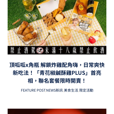
頂呱呱x角瓶 解鎖炸雞配角嗨，日常爽快
新吃法！「青花椒鹹酥雞PLUS」首亮
相，聯名套餐限時開賣！
FEATURE POST
,
NEWS新訊
,
美食生活
,
限定活動