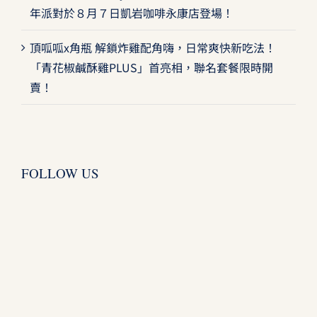
年派對於８月７日凱岩咖啡永康店登場！
頂呱呱x角瓶 解鎖炸雞配角嗨，日常爽快新吃法！
「青花椒鹹酥雞PLUS」首亮相，聯名套餐限時開
賣！
FOLLOW US