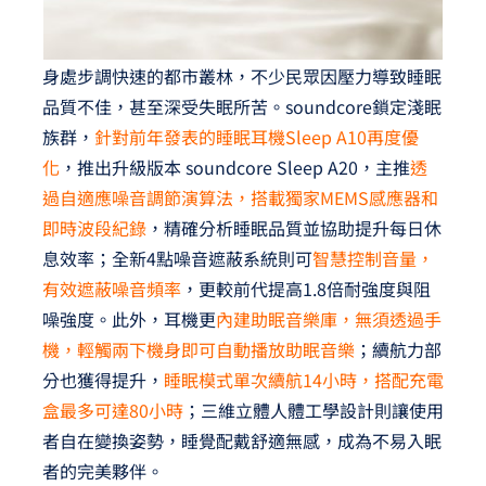
身處步調快速的都市叢林，不少民眾因壓力導致睡眠
品質不佳，甚至深受失眠所苦。soundcore鎖定淺眠
族群，
針對前年發表的睡眠耳機Sleep A10再度優
化
，推出升級版本 soundcore Sleep A20，主推
透
過自適應噪音調節演算法，搭載獨家MEMS感應器和
即時波段紀錄
，精確分析睡眠品質並協助提升每日休
息效率；全新4點噪音遮蔽系統則可
智慧控制音量，
有效遮蔽噪音頻率
，更較前代提高1.8倍耐強度與阻
噪強度。此外，耳機更
內建助眠音樂庫，無須透過手
機，輕觸兩下機身即可自動播放助眠音樂
；續航力部
分也獲得提升，
睡眠模式單次續航14小時，搭配充電
盒最多可達80小時
；三維立體人體工學設計則讓使用
者自在變換姿勢，睡覺配戴舒適無感，成為不易入眠
者的完美夥伴。